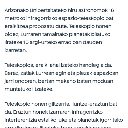
Arizonako Unibertsitateko hiru astronomok 16
metroko infragorrizko espazio-teleskopio bat
eraikitzea proposatu dute. Teleskopio honen
bidez, Lurraren tamainako planetak bilatuko
lirateke 10 argi-urteko erradioan dauden
izarretan.
Teleskopioa, eraiki ahal izateko handiegia da.
Beraz, zatiak Lurrean egin eta piezak espazioan
jarri ondoren, bertan mekano baten moduan
muntatuko litzateke.
Teleskopio honen giltzarria, iluntze-eraztun bat
da. Eraztun honek izarraren infragorrizko
interferentzia estaliko luke eta planetak igorritako
erradiazioa ez litzateke bere eguzkiarenaren