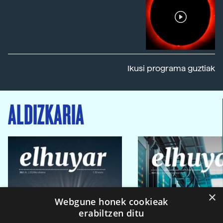
Ikusi programa guztiak
ALDIZKARIA
×
Webgune honek cookieak
erabiltzen ditu