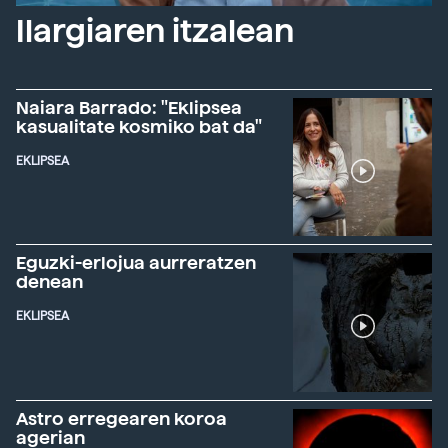
Ilargiaren itzalean
Naiara Barrado: "Eklipsea
kasualitate kosmiko bat da"
EKLIPSEA
Eguzki-erlojua aurreratzen
denean
EKLIPSEA
Astro erregearen koroa
agerian