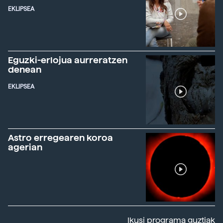
EKLIPSEA
Eguzki-erlojua aurreratzen
denean
EKLIPSEA
Astro erregearen koroa
agerian
Ikusi programa guztiak