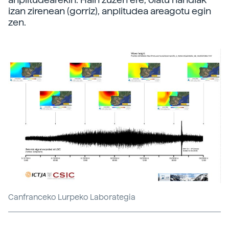
izan zirenean (gorriz), anplitudea areagotu egin
zen.
Canfranceko Lurpeko Laborategia