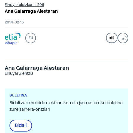
Elhuyar aldizkaria: 306
Ana Galarraga Aiestaran
2014-02-13
EU
Ana Galarraga Aiestaran
Elhuyar Zientzia
BULETINA
Bidali zure helbide elektronikoa eta jaso asteroko buletina
zure sarrera-ontzian
Bidali