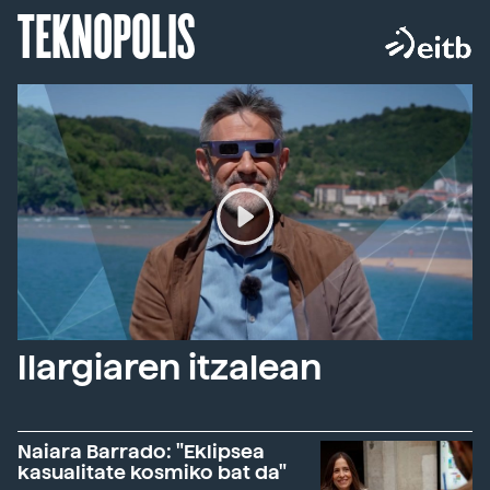
TEKNOPOLIS
Ilargiaren itzalean
Naiara Barrado: "Eklipsea
kasualitate kosmiko bat da"