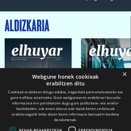
ALDIZKARIA
×
Webgune honek cookieak
erabiltzen ditu
Cookieak erabiltzen ditugu edukia, iragarkiak pertsonalizatzeko eta
gure trafikoa aztertzeko. Gure webgunearen erabilerari buruzko
informazioa ere partekatzen dugu gure publizitate- eta analisi-
bazkideekin, zuk eman diezun edo haiek beren zerbitzuak
erabiltzeagatik bildu duten beste informazio batzuekin konbina
dezaketenak.
BEHAR-BEHARREZKOA
ERRENDIMENDUA