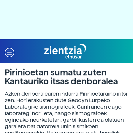
Pirinioetan sumatu zuten
Kantauriko itsas denboralea
Azken denboralearen indarra Pirinioetaraino iritsi
zen. Hori erakusten dute Geodyn Lurpeko
Laborategiko sismografoek. Canfrancen dago
laborategi hori, eta, hango sismografoek
egindako neurketetan, garbi ikusten da olatuen
garaiera bat datorrela uhin sismikoen
anplitudearekin. Hain zuzen ere, olatu handiak