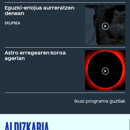
Eguzki-erlojua aurreratzen
denean
EKLIPSEA
Astro erregearen koroa
agerian
Ikusi programa guztiak
ALDIZKARIA