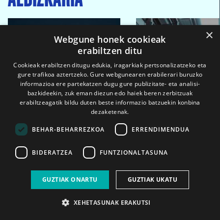
×
Webgune honek cookieak
erabiltzen ditu
Cookieak erabiltzen ditugu edukia, iragarkiak pertsonalizatzeko eta
gure trafikoa aztertzeko. Gure webgunearen erabilerari buruzko
informazioa ere partekatzen dugu gure publizitate- eta analisi-
bazkideekin, zuk eman diezun edo haiek beren zerbitzuak
erabiltzeagatik bildu duten beste informazio batzuekin konbina
dezaketenak.
BEHAR-BEHARREZKOA
ERRENDIMENDUA
BIDERATZEA
FUNTZIONALTASUNA
GUZTIAK ONARTU
GUZTIAK UKATU
2026ko eka. 1a
2026ko mar. 1a
XEHETASUNAK ERAKUTSI