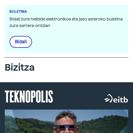
BULETINA
Bidali zure helbide elektronikoa eta jaso asteroko buletina
zure sarrera-ontzian
Bidali
Bizitza
TEKNOPOLIS