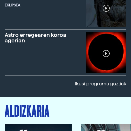
EKLIPSEA
Astro erregearen koroa
agerian
Ikusi programa guztiak
ALDIZKARIA