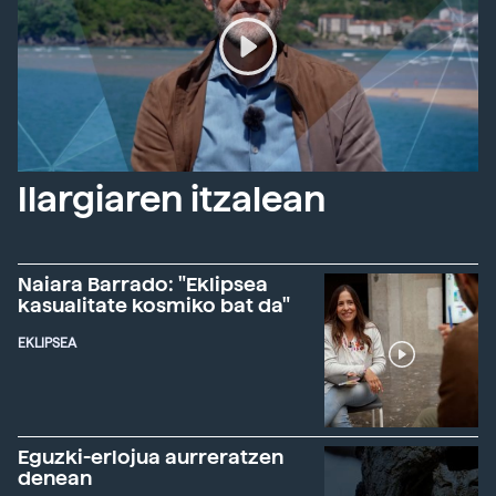
Ilargiaren itzalean
Naiara Barrado: "Eklipsea
kasualitate kosmiko bat da"
EKLIPSEA
Eguzki-erlojua aurreratzen
denean