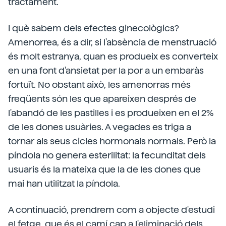
tractament.
I què sabem dels efectes ginecològics?
Amenorrea, és a dir, si l'absència de menstruació
és molt estranya, quan es produeix es converteix
en una font d'ansietat per la por a un embaràs
fortuït. No obstant això, les amenorras més
freqüents són les que apareixen després de
l'abandó de les pastilles i es produeixen en el 2%
de les dones usuàries. A vegades es triga a
tornar als seus cicles hormonals normals. Però la
píndola no genera esterilitat: la fecunditat dels
usuaris és la mateixa que la de les dones que
mai han utilitzat la píndola.
A continuació, prendrem com a objecte d'estudi
el fetge, que és el camí cap a l'eliminació dels