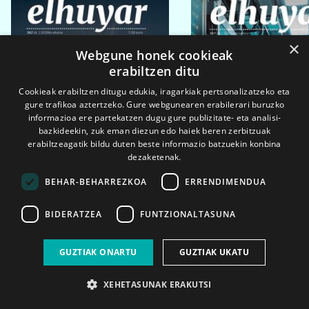
×
Webgune honek cookieak
erabiltzen ditu
Cookieak erabiltzen ditugu edukia, iragarkiak pertsonalizatzeko eta
gure trafikoa aztertzeko. Gure webgunearen erabilerari buruzko
informazioa ere partekatzen dugu gure publizitate- eta analisi-
bazkideekin, zuk eman diezun edo haiek beren zerbitzuak
erabiltzeagatik bildu duten beste informazio batzuekin konbina
dezaketenak.
BEHAR-BEHARREZKOA
ERRENDIMENDUA
BIDERATZEA
FUNTZIONALTASUNA
2026ko eka. 1a
2026ko mar. 1a
GUZTIAK ONARTU
GUZTIAK UKATU
XEHETASUNAK ERAKUTSI