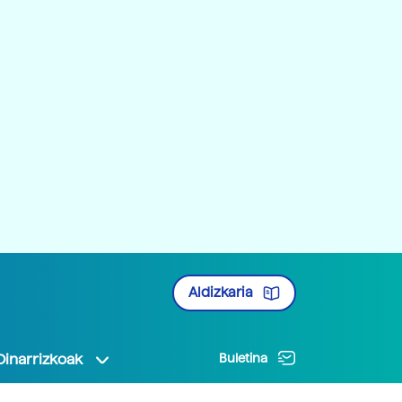
Aldizkaria
Oinarrizkoak
Buletina