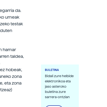
egarria da.
teko umeak
tzeko testak
 duten
an hamar
rren taldea,
n
tez hobeak,
BULETINA
runeko zona
Bidali zure helbide
elektronikoa eta
e, eta zona
jaso asteroko
tzeaz)
buletina zure
sarrera-ontzian