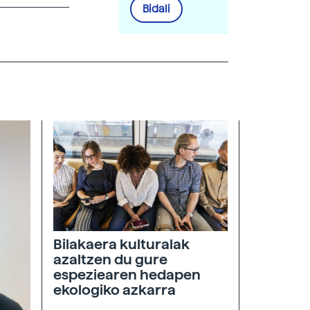
Bidali
Bilakaera kulturalak
azaltzen du gure
espeziearen hedapen
ekologiko azkarra