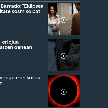
 Barrado: "Eklipsea
itate kosmiko bat
-erlojua
ratzen denean
erregearen koroa
n