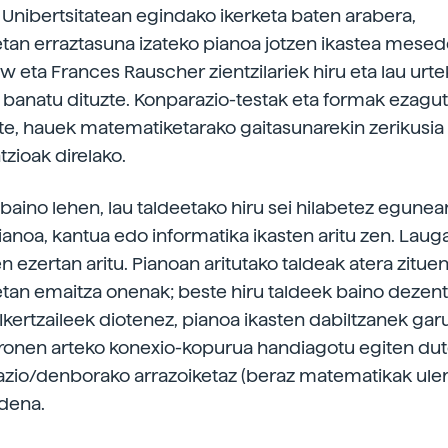
o Unibertsitatean egindako ikerketa baten arabera,
an erraztasuna izateko pianoa jotzen ikastea mesed
 eta Frances Rauscher zientzilariek hiru eta lau ur
n banatu dituzte. Konparazio-testak eta formak ezagu
uzte, hauek matematiketarako gaitasunarekin zerikusia
zioak direlako.
 baino lehen, lau taldeetako hiru sei hilabetez egune
anoa, kantua edo informatika ikasten aritu zen. Lauga
en ezertan aritu. Pianoan aritutako taldeak atera zitue
an emaitza onenak; beste hiru taldeek baino dezen
 Ikertzaileek diotenez, pianoa ikasten dabiltzanek ga
onen arteko konexio-kopurua handiagotu egiten dut
azio/denborako arrazoiketaz (beraz matematikak uler
dena.