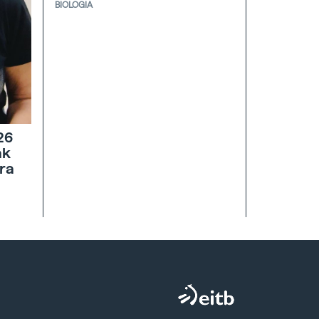
BIOLOGIA
26
ak
ra