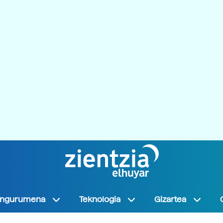
Ingurumena
Teknologia
Gizartea