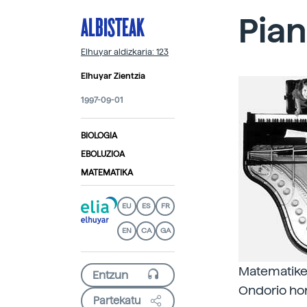
ALBISTEAK
Pia
Elhuyar aldizkaria: 123
Elhuyar Zientzia
1997-09-01
BIOLOGIA
EBOLUZIOA
MATEMATIKA
EU
ES
FR
EN
CA
GA
Matematiket
Ondorio hor
Partekatu