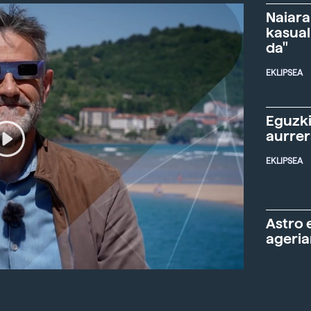
Naiara
kasual
da"
EKLIPSEA
Eguzki
aurre
EKLIPSEA
Astro 
ageria