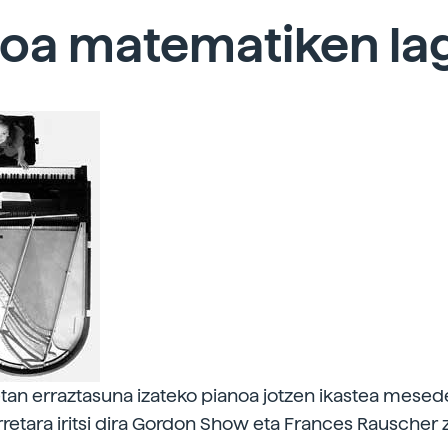
noa matematiken la
an erraztasuna izateko pianoa jotzen ikastea mesede
retara iritsi dira Gordon Show eta Frances Rauscher zi