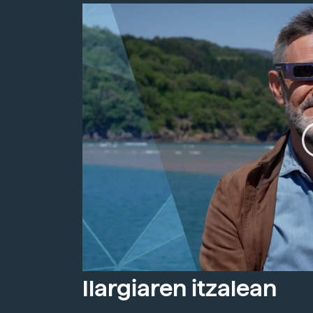
Ilargiaren itzalean