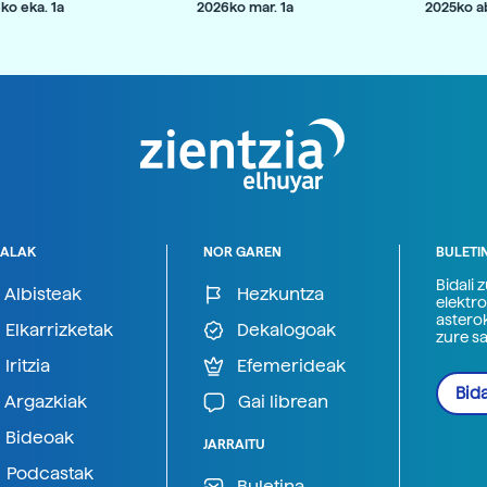
ko eka. 1a
2026ko mar. 1a
2025ko ab
ALAK
NOR GAREN
BULETI
Bidali 
Albisteak
Hezkuntza
elektro
astero
Elkarrizketak
Dekalogoak
zure s
Iritzia
Efemerideak
Bida
Argazkiak
Gai librean
Bideoak
JARRAITU
Podcastak
Buletina