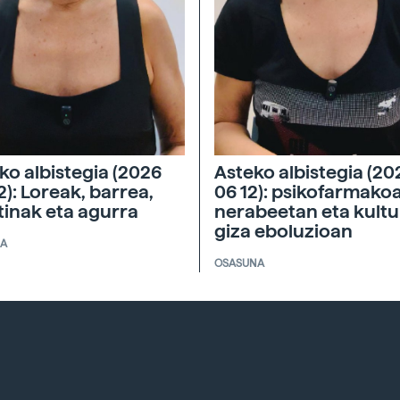
ko albistegia (2026
Asteko albistegia (20
2): Loreak, barrea,
06 12): psikofarmako
tinak eta agurra
nerabeetan eta kultu
giza eboluzioan
IA
OSASUNA