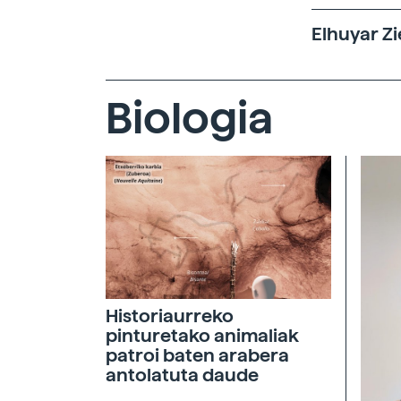
Elhuyar Zi
Biologia
Historiaurreko
pinturetako animaliak
patroi baten arabera
antolatuta daude