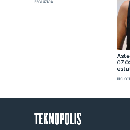
EBOLUZIOA
Aste
07 0
esta
BIOLOG
TEKNOPOLIS