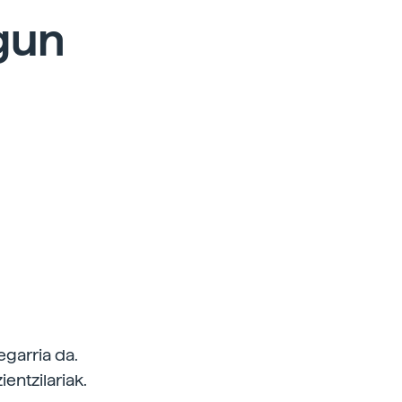
gun
garria da.
entzilariak.