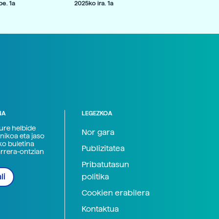
e. 1a
2025ko ira. 1a
NA
LEGEZKOA
zure helbide
Nor gara
nikoa eta jaso
ko buletina
Publizitatea
arrera-ontzian
Pribatutasun
politika
li
Cookien erabilera
Kontaktua