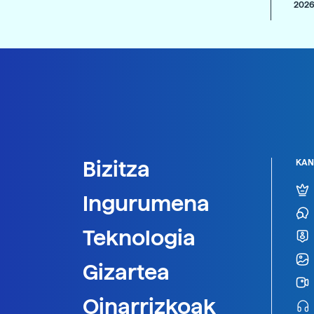
2026
Bizitza
KAN
Ingurumena
Teknologia
Gizartea
Oinarrizkoak