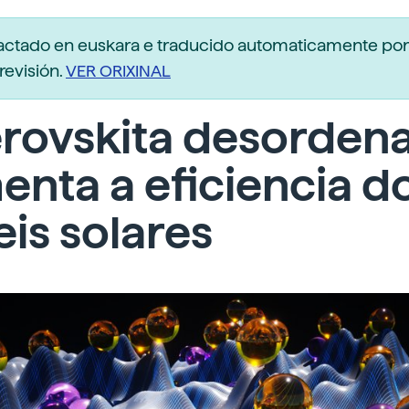
dactado en euskara e traducido automaticamente po
revisión.
VER ORIXINAL
erovskita desorden
nta a eficiencia d
is solares