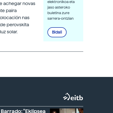
elektronikoa eta
ode achegar novas
jaso asteroko
te paira
buletina zure
colocación nas
sarrera-ontzian
 de perovskita
uz solar.
Bidali
 Barrado: "Eklipsea