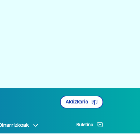
Aldizkaria
Oinarrizkoak
Buletina