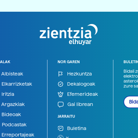
ALAK
NOR GAREN
BULETI
Bidali 
Albisteak
Hezkuntza
elektro
astero
Elkarrizketak
Dekalogoak
zure s
Iritzia
Efemerideak
Bida
Argazkiak
Gai librean
Bideoak
JARRAITU
Podcastak
Buletina
Erreportajeak