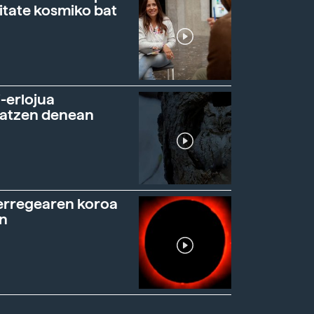
itate kosmiko bat
-erlojua
ratzen denean
erregearen koroa
n