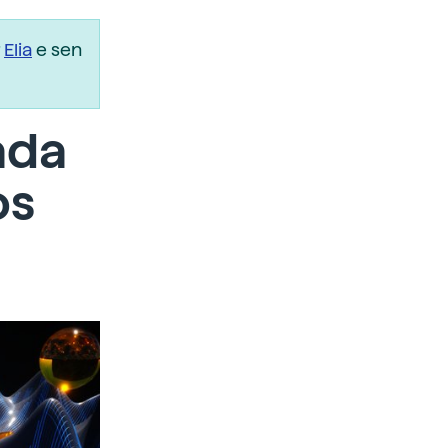
r
Elia
e sen
ada
os