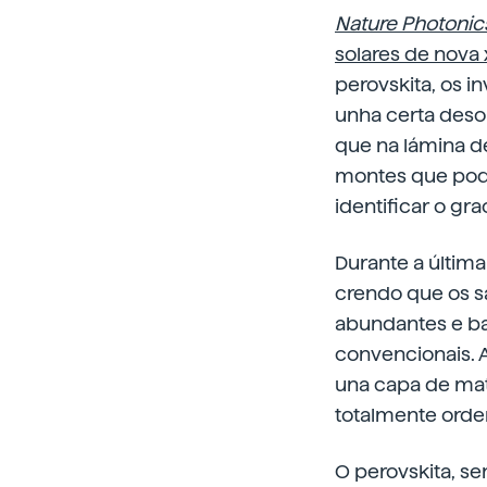
Nature Photonic
solares de nova
perovskita, os 
unha certa desor
que na lámina d
montes que pode
identificar o g
Durante a última
crendo que os s
abundantes e bara
convencionais. A
una capa de mate
totalmente orden
O perovskita, se