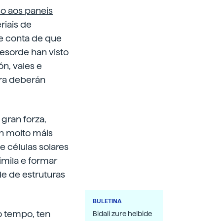
o aos paneis
riais de
e conta de que
desorde han visto
n, vales e
ora deberán
 gran forza,
n moito máis
de células solares
imila e formar
de de estruturas
BULETINA
 tempo, ten
Bidali zure helbide