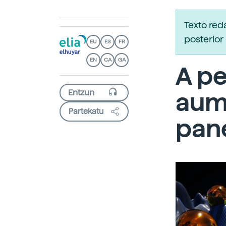
Texto re
posterior 
EU
ES
FR
EN
CA
GA
A p
aume
Partekatu
pane