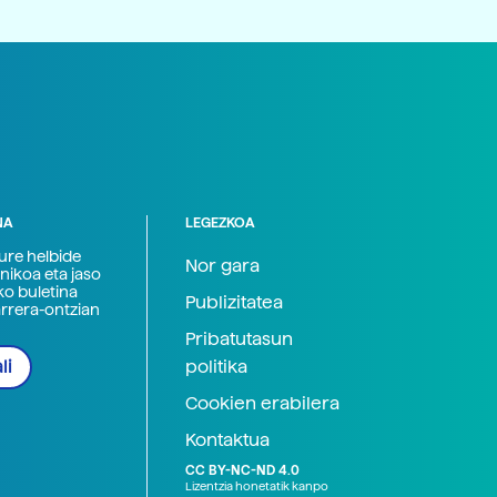
NA
LEGEZKOA
zure helbide
Nor gara
nikoa eta jaso
ko buletina
Publizitatea
arrera-ontzian
Pribatutasun
politika
li
Cookien erabilera
Kontaktua
CC BY-NC-ND 4.0
Lizentzia honetatik kanpo