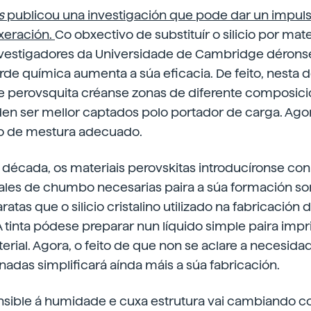
s
publicou una investigación que pode dar un impuls
 xeración.
Co obxectivo de substituír o silicio por mate
investigadores da Universidade de Cambridge dérons
de química aumenta a súa eficacia. De feito, nesta 
e perovsquita créanse zonas de diferente composició
n ser mellor captados polo portador de carga. Ag
rao de mestura adecuado.
 década, os materiais perovskitas introducíronse con
ales de chumbo necesarias paira a súa formación so
tas que o silicio cristalino utilizado na fabricación 
 tinta pódese preparar nun líquido simple paira impr
rial. Agora, o feito de que non se aclare a necesida
adas simplificará aínda máis a súa fabricación.
nsible á
humidade
e cuxa estrutura
vai
cambiando co