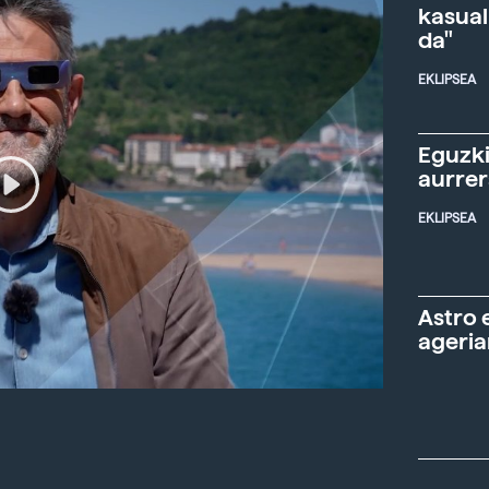
kasual
da"
EKLIPSEA
Eguzki
aurre
EKLIPSEA
Astro 
ageria