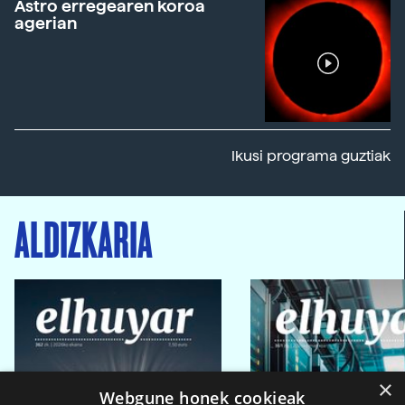
Astro erregearen koroa
agerian
Ikusi programa guztiak
ALDIZKARIA
×
Webgune honek cookieak