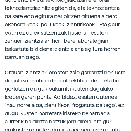
teknozientziaz hitz egiten da, eta teknozientzia
da sare edo egitura bat biltzen dituena alderdi
ekonomikoak, politikoak, zientifikoak... Eta gaur
egun ez da existitzen zuk hasieran esaten
zenuen zientzialari hori, bere laborategian
bakartuta bizi dena; zientzialaria egitura horren
barruan dago.
Orduan, zientziari ematen zaio garrantzi hori uste
dugulako neutroa dela, objektiboa dela, eta hori
gertatzen da guk bakarrik ikusten dugulako
icebergaren punta. Adibidez, esaten dutenean
"hau horrela da, zientifikoki frogatuta baitago", ez
dugu ikusten horretara iristeko beharbada
aurretik baldintza batzuk jarri direla, eta guri
erakusten diguten emaitza icebergaren punta