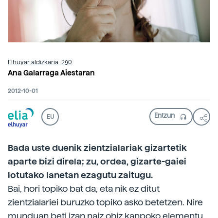
Elhuyar aldizkaria: 290
Ana Galarraga Aiestaran
2012-10-01
EU
Bada uste duenik zientzialariak gizartetik
aparte bizi direla; zu, ordea, gizarte-gaiei
lotutako lanetan ezagutu zaitugu.
Bai, hori topiko bat da, eta nik ez ditut
zientzialariei buruzko topiko asko betetzen. Nire
munduan beti izan naiz ohiz kanpoko elementu