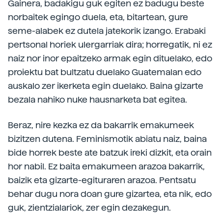
Gainera, badakigu guk egiten ez badugu beste
norbaitek egingo duela, eta, bitartean, gure
seme-alabek ez dutela jatekorik izango. Erabaki
pertsonal horiek ulergarriak dira; horregatik, ni ez
naiz nor inor epaitzeko armak egin dituelako, edo
proiektu bat bultzatu duelako Guatemalan edo
auskalo zer ikerketa egin duelako. Baina gizarte
bezala nahiko nuke hausnarketa bat egitea.
Beraz, nire kezka ez da bakarrik emakumeek
bizitzen dutena. Feminismotik abiatu naiz, baina
bide horrek beste ate batzuk ireki dizkit, eta orain
hor nabil. Ez baita emakumeen arazoa bakarrik,
baizik eta gizarte-egituraren arazoa. Pentsatu
behar dugu nora doan gure gizartea, eta nik, edo
guk, zientzialariok, zer egin dezakegun.