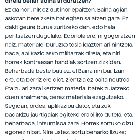
direla behar adina arduratzen?
Ez da hori, nik ez dut inor epaitzen. Baina agian
askotan bereizketa bat egiten saiatzen gara. Ez
dakit geure burua zuritzeko den, edo hala
pentsatzen dugulako. Edonola ere, ni gogoratzen
naiz, materialei buruzko tesia idazten ari nintzela,
bada, aplikazio asko militarrak direla, eta niri
horrek kontraesan handiak sortzen zizkidan.
Beharbada beste bati ez, e! Baina niri bai. Izan
ere, eta berriz ere diot, zientzia ez baita neutroa.
Eta zu ari zara ikertzen material batek zulatzeko
duen ahalmena, berez materiala ezagutzeko.
Segidan, ordea, aplikazioa dator, eta zuk
badakizu jaurtigaiak egiteko erabiliko dutela, eta,
beharbada, intsumisoa zara. Horrek sortuko dizu
egonezin bat. Nire ustez, sortu beharko lizuke;