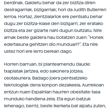
berdinak. Galdetu behar da zer bizitza diren
desiragarriak, bizigarriak; hori da Judith Butlerren
lerroa. Hortaz, zientzialariok ere pentsatu behar
dugu zer bizitza-klase den bizigarri, zer eratako
bizitza eta zer gizarte nahi dugun bultzatu. Nire
amak beste galdera hau botatzen zuen: "Honek
edertasuna gehitzen dio munduari?". Eta nire
ustez hori ere lerro berean dago.
Horren barruan, bi planteamendu daude:
txaplatak jartzea, edo sakonera jotzea,
osotasunera. Badago joera pentsatzeko
teknologiak dena konpon dezakeela. Aurrekoan
entzun nuen Espainian haurren obesitate-tasa
munduko handiena zela. Eta egun batzuk
lehenago, berriz, beste ikerketa bat aipatu zuten,