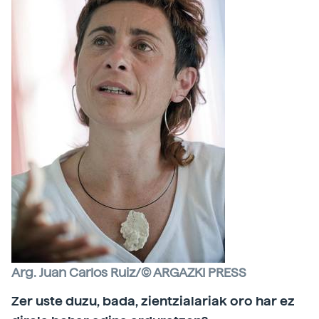
Arg. Juan Carlos Ruiz/© ARGAZKI PRESS
Zer uste duzu, bada, zientzialariak oro har ez