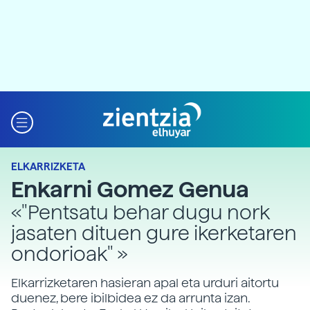
ELKARRIZKETA
Enkarni Gomez Genua
«"Pentsatu behar dugu nork
jasaten dituen gure ikerketaren
ondorioak" »
Elkarrizketaren hasieran apal eta urduri aitortu
duenez, bere ibilbidea ez da arrunta izan.