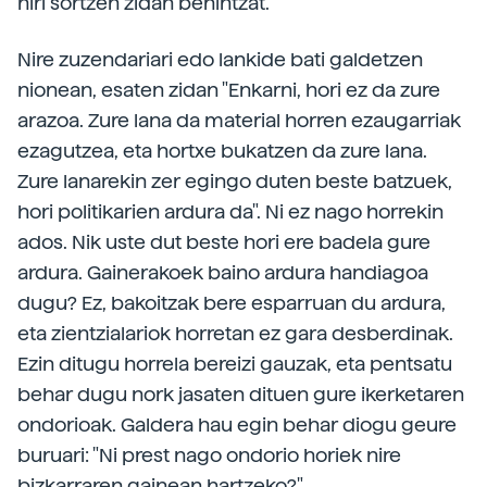
niri sortzen zidan behintzat.
Nire zuzendariari edo lankide bati galdetzen
nionean, esaten zidan "Enkarni, hori ez da zure
arazoa. Zure lana da material horren ezaugarriak
ezagutzea, eta hortxe bukatzen da zure lana.
Zure lanarekin zer egingo duten beste batzuek,
hori politikarien ardura da". Ni ez nago horrekin
ados. Nik uste dut beste hori ere badela gure
ardura. Gainerakoek baino ardura handiagoa
dugu? Ez, bakoitzak bere esparruan du ardura,
eta zientzialariok horretan ez gara desberdinak.
Ezin ditugu horrela bereizi gauzak, eta pentsatu
behar dugu nork jasaten dituen gure ikerketaren
ondorioak. Galdera hau egin behar diogu geure
buruari: "Ni prest nago ondorio horiek nire
bizkarraren gainean hartzeko?".