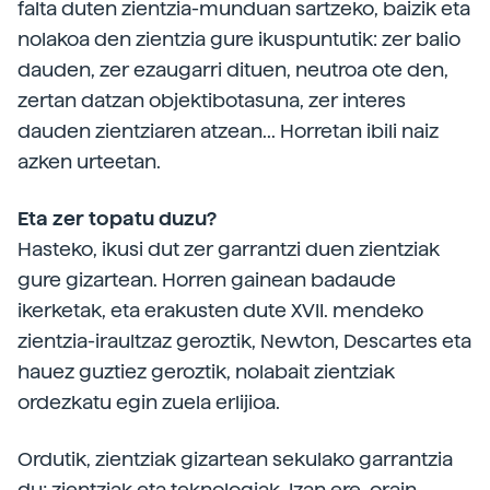
falta duten zientzia-munduan sartzeko, baizik eta
nolakoa den zientzia gure ikuspuntutik: zer balio
dauden, zer ezaugarri dituen, neutroa ote den,
zertan datzan objektibotasuna, zer interes
dauden zientziaren atzean... Horretan ibili naiz
azken urteetan.
Eta zer topatu duzu?
Hasteko, ikusi dut zer garrantzi duen zientziak
gure gizartean. Horren gainean badaude
ikerketak, eta erakusten dute XVII. mendeko
zientzia-iraultzaz geroztik, Newton, Descartes eta
hauez guztiez geroztik, nolabait zientziak
ordezkatu egin zuela erlijioa.
Ordutik, zientziak gizartean sekulako garrantzia
du; zientziak eta teknologiak. Izan ere, orain