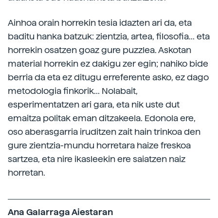
Ainhoa orain horrekin tesia idazten ari da, eta
baditu hanka batzuk: zientzia, artea, filosofia... eta
horrekin osatzen goaz gure puzzlea. Askotan
material horrekin ez dakigu zer egin; nahiko bide
berria da eta ez ditugu erreferente asko, ez dago
metodologia finkorik... Nolabait,
esperimentatzen ari gara, eta nik uste dut
emaitza politak eman ditzakeela. Edonola ere,
oso aberasgarria iruditzen zait hain trinkoa den
gure zientzia-mundu horretara haize freskoa
sartzea, eta nire ikasleekin ere saiatzen naiz
horretan.
Ana Galarraga Aiestaran