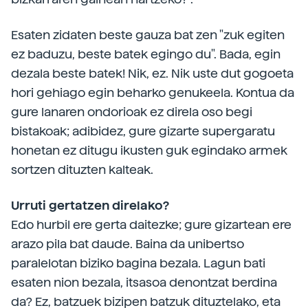
Esaten zidaten beste gauza bat zen "zuk egiten
ez baduzu, beste batek egingo du". Bada, egin
dezala beste batek! Nik, ez. Nik uste dut gogoeta
hori gehiago egin beharko genukeela. Kontua da
gure lanaren ondorioak ez direla oso begi
bistakoak; adibidez, gure gizarte supergaratu
honetan ez ditugu ikusten guk egindako armek
sortzen dituzten kalteak.
Urruti gertatzen direlako?
Edo hurbil ere gerta daitezke; gure gizartean ere
arazo pila bat daude. Baina da unibertso
paralelotan biziko bagina bezala. Lagun bati
esaten nion bezala, itsasoa denontzat berdina
da? Ez, batzuek bizipen batzuk dituztelako, eta