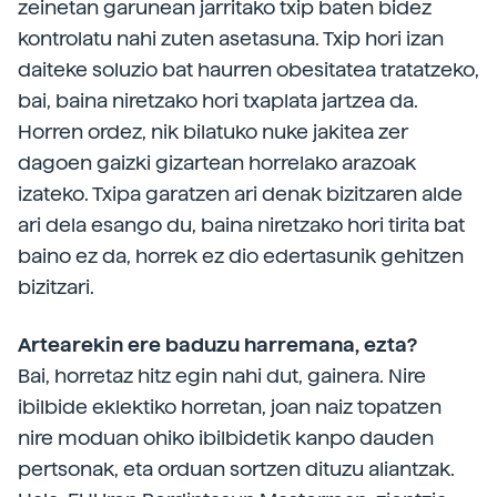
zeinetan garunean jarritako txip baten bidez
kontrolatu nahi zuten asetasuna. Txip hori izan
daiteke soluzio bat haurren obesitatea tratatzeko,
bai, baina niretzako hori txaplata jartzea da.
Horren ordez, nik bilatuko nuke jakitea zer
dagoen gaizki gizartean horrelako arazoak
izateko. Txipa garatzen ari denak bizitzaren alde
ari dela esango du, baina niretzako hori tirita bat
baino ez da, horrek ez dio edertasunik gehitzen
bizitzari.
Artearekin ere baduzu harremana, ezta?
Bai, horretaz hitz egin nahi dut, gainera. Nire
ibilbide eklektiko horretan, joan naiz topatzen
nire moduan ohiko ibilbidetik kanpo dauden
pertsonak, eta orduan sortzen dituzu aliantzak.