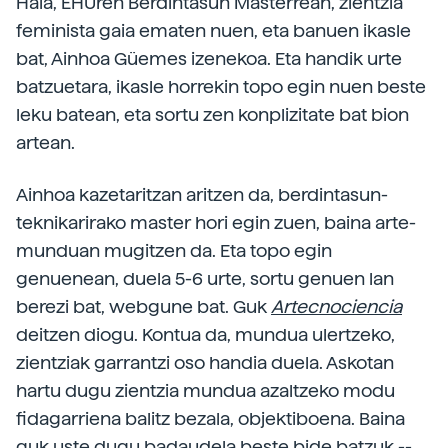
Hala, EHUren Berdintasun Masterrean, zientzia
feminista gaia ematen nuen, eta banuen ikasle
bat, Ainhoa Güemes izenekoa. Eta handik urte
batzuetara, ikasle horrekin topo egin nuen beste
leku batean, eta sortu zen konplizitate bat bion
artean.
Ainhoa kazetaritzan aritzen da, berdintasun-
teknikarirako master hori egin zuen, baina arte-
munduan mugitzen da. Eta topo egin
genuenean, duela 5-6 urte, sortu genuen lan
berezi bat, webgune bat. Guk
Artecnociencia
deitzen diogu. Kontua da, mundua ulertzeko,
zientziak garrantzi oso handia duela. Askotan
hartu dugu zientzia mundua azaltzeko modu
fidagarriena balitz bezala, objektiboena. Baina
guk uste dugu badaudela beste bide batzuk --