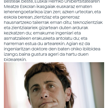
Besteak beste, Euskal Herriko Unibertsitatearen
Meatze Eskolan ikasgaiak euskaraz ematen
lehenengoetarikoa izan zen; azken urteotan, eta
eskola berean, zientziaz eta generoaz
hausnartzeko tailerrak eman ditu; teknozientziak
eta zientzialariek gizartean duten ardurak
kezkatzen du; emakume ingeniari eta
asmatzaileen erakusketa antolatu du; eta
harreman estua du artearekin. Agian ez da
ingeniaritzan doktore den baten ohiko ibilbidea
izango, baina gustura ageri da hartu duen
bidearekin.