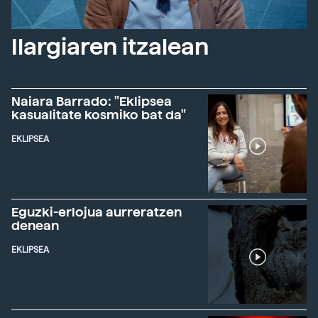
Ilargiaren itzalean
Naiara Barrado: "Eklipsea
kasualitate kosmiko bat da"
EKLIPSEA
Eguzki-erlojua aurreratzen
denean
EKLIPSEA