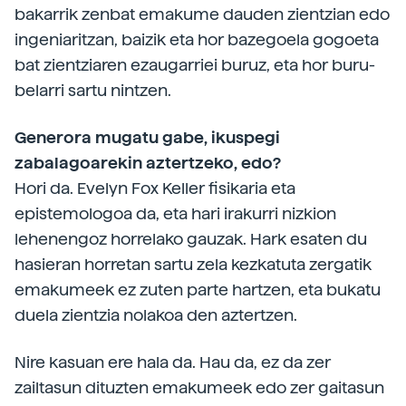
bakarrik zenbat emakume dauden zientzian edo
ingeniaritzan, baizik eta hor bazegoela gogoeta
bat zientziaren ezaugarriei buruz, eta hor buru-
belarri sartu nintzen.
Generora mugatu gabe, ikuspegi
zabalagoarekin aztertzeko, edo?
Hori da. Evelyn Fox Keller fisikaria eta
epistemologoa da, eta hari irakurri nizkion
lehenengoz horrelako gauzak. Hark esaten du
hasieran horretan sartu zela kezkatuta zergatik
emakumeek ez zuten parte hartzen, eta bukatu
duela zientzia nolakoa den aztertzen.
Nire kasuan ere hala da. Hau da, ez da zer
zailtasun dituzten emakumeek edo zer gaitasun