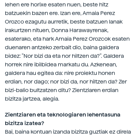
lehen ere horixe esaten nuen, beste hitz
batzuekin bazen ere. Izan ere, Amaia Perez
Orozco ezagutu aurretik, beste batzuen lanak
irakurtzen nituen, Donna Harawayrenak,
esaterako, eta hark Amaia Perez Orozcok esaten
duenaren antzeko zerbait dio, baina galdera
bidez: "Nor bizi da eta nor hiltzen da?". Galdera
horrek nire ibilbidea markatu du. Azkenean,
galdera hau egitea da: nire proiektu honen
erdian, nor dago; nor bizi da, nor hiltzen da? Zer
bizi-balio bultzatzen ditu? Zientziaren erdian
bizitza jartzea, alegia.
Zientziaren eta teknologiaren lehentasuna
bizitza izatea?
Bai, baina kontuan izanda bizitza guztiak ez direla