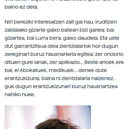
baino ez dela.
Niri bereziki interesatzen zait gai hau, iruditzen
zaidalako gizarte gaixo batean bizi garela; bai
gizartea, bai Lurra bera, gaixo daudela. Eta uste
dut garrantzitsua dela zientzialariok hor dugun
zereginari buruz hausnarketa egitea: zer ondorio
dituen gure lanak, zer aplikazio... Beste arloek ere
bai, e! Abokatuek, medikuek... denek dute
erantzukizuna, baina ni zientzialaria naizenez,
guk dugun erantzukizunari buruz hausnartzea
nahiko nuke.