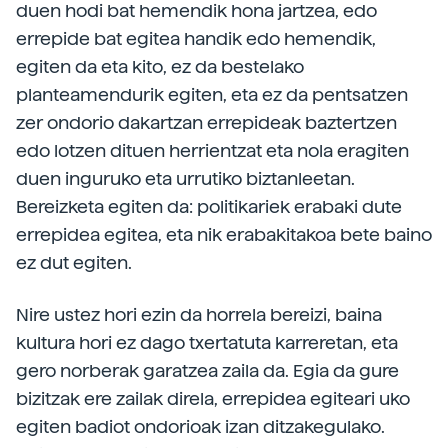
duen hodi bat hemendik hona jartzea, edo
errepide bat egitea handik edo hemendik,
egiten da eta kito, ez da bestelako
planteamendurik egiten, eta ez da pentsatzen
zer ondorio dakartzan errepideak baztertzen
edo lotzen dituen herrientzat eta nola eragiten
duen inguruko eta urrutiko biztanleetan.
Bereizketa egiten da: politikariek erabaki dute
errepidea egitea, eta nik erabakitakoa bete baino
ez dut egiten.
Nire ustez hori ezin da horrela bereizi, baina
kultura hori ez dago txertatuta karreretan, eta
gero norberak garatzea zaila da. Egia da gure
bizitzak ere zailak direla, errepidea egiteari uko
egiten badiot ondorioak izan ditzakegulako.