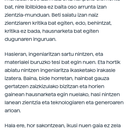
bat, nire ibilbidea ez baita oso arrunta izan
zientzia-munduan. Beti saiatu izan naiz
zientziaren kritika bat egiten, edo, behintzat,
kritika ez bada, hausnarketa bat egiten
dugunaren inguruan.
Hasieran, ingeniaritzan sartu nintzen, eta
materialei buruzko tesi bat egin nuen. Eta hortik
abiatu nintzen ingeniaritza ikasketako irakasle
izatera. Baina, bide horretan, hainbat gauza
gertatzen zaizkizulako bizitzan eta horien
gainean hausnarketa egin nuelako, hasi nintzen
lanean zientzia eta teknologiaren eta generoaren
arloan.
Hala ere, hor sakontzean, ikusi nuen gaia ez zela