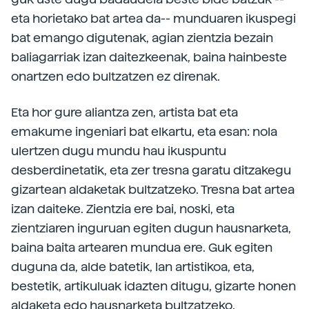
eta horietako bat artea da-- munduaren ikuspegi
bat emango digutenak, agian zientzia bezain
baliagarriak izan daitezkeenak, baina hainbeste
onartzen edo bultzatzen ez direnak.
Eta hor gure aliantza zen, artista bat eta
emakume ingeniari bat elkartu, eta esan: nola
ulertzen dugu mundu hau ikuspuntu
desberdinetatik, eta zer tresna garatu ditzakegu
gizartean aldaketak bultzatzeko. Tresna bat artea
izan daiteke. Zientzia ere bai, noski, eta
zientziaren inguruan egiten dugun hausnarketa,
baina baita artearen mundua ere. Guk egiten
duguna da, alde batetik, lan artistikoa, eta,
bestetik, artikuluak idazten ditugu, gizarte honen
aldaketa edo hausnarketa bultzatzeko.