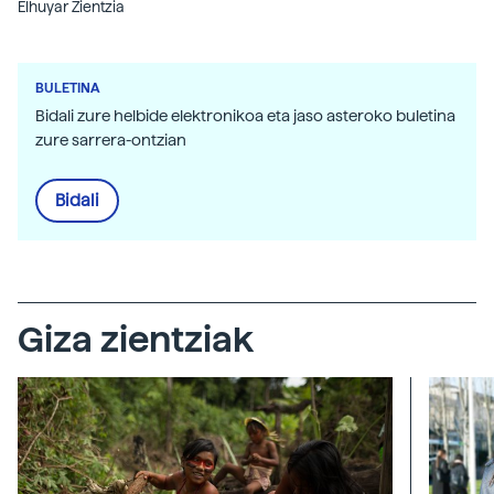
Elhuyar Zientzia
BULETINA
Bidali zure helbide elektronikoa eta jaso asteroko buletina
zure sarrera-ontzian
Bidali
Giza zientziak