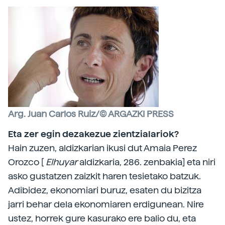
Arg. Juan Carlos Ruiz/© ARGAZKI PRESS
Eta zer egin dezakezue zientzialariok?
Hain zuzen, aldizkarian ikusi dut Amaia Perez
Orozco [
Elhuyar
aldizkaria, 286. zenbakia] eta niri
asko gustatzen zaizkit haren tesietako batzuk.
Adibidez, ekonomiari buruz, esaten du bizitza
jarri behar dela ekonomiaren erdigunean. Nire
ustez, horrek gure kasurako ere balio du, eta