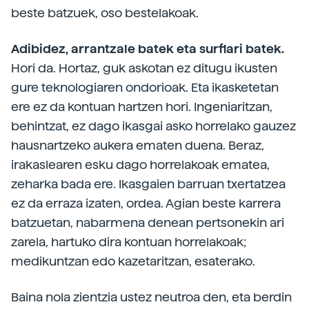
beste batzuek, oso bestelakoak.
Adibidez, arrantzale batek eta surflari batek.
Hori da. Hortaz, guk askotan ez ditugu ikusten
gure teknologiaren ondorioak. Eta ikasketetan
ere ez da kontuan hartzen hori. Ingeniaritzan,
behintzat, ez dago ikasgai asko horrelako gauzez
hausnartzeko aukera ematen duena. Beraz,
irakaslearen esku dago horrelakoak ematea,
zeharka bada ere. Ikasgaien barruan txertatzea
ez da erraza izaten, ordea. Agian beste karrera
batzuetan, nabarmena denean pertsonekin ari
zarela, hartuko dira kontuan horrelakoak;
medikuntzan edo kazetaritzan, esaterako.
Baina nola zientzia ustez neutroa den, eta berdin