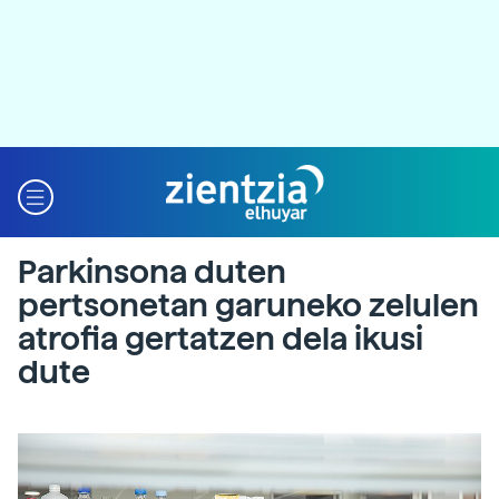
Parkinsona duten
pertsonetan garuneko zelulen
atrofia gertatzen dela ikusi
dute