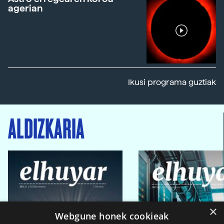
agerian
Ikusi programa guztiak
ALDIZKARIA
×
Webgune honek cookieak