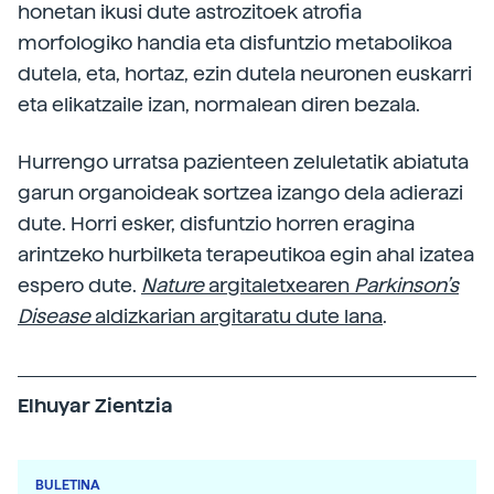
honetan ikusi dute astrozitoek atrofia
morfologiko handia eta disfuntzio metabolikoa
dutela, eta, hortaz, ezin dutela neuronen euskarri
eta elikatzaile izan, normalean diren bezala.
Hurrengo urratsa pazienteen zeluletatik abiatuta
garun organoideak sortzea izango dela adierazi
dute. Horri esker, disfuntzio horren eragina
arintzeko hurbilketa terapeutikoa egin ahal izatea
espero dute.
Nature
argitaletxearen
Parkinson’s
Disease
aldizkarian argitaratu dute lana
.
Elhuyar Zientzia
BULETINA