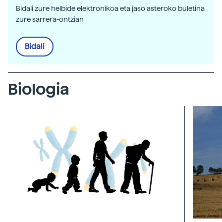
Bidali zure helbide elektronikoa eta jaso asteroko buletina
zure sarrera-ontzian
Bidali
Biologia