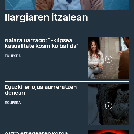
Ilargiaren itzalean
Naiara Barrado: "Eklipsea
kasualitate kosmiko bat da"
EKLIPSEA
Eguzki-erlojua aurreratzen
denean
EKLIPSEA
Astro erregearen koroa