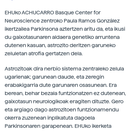
EHUko ACHUCARRO Basque Center for
Neuroscience zentroko Paula Ramos González
ikertzailea Parkinsona aztertzen aritu da, eta ikusi
du gaixotasunaren aldaera genetiko arruntena
dutenen kasuan, astrozito deritzen garuneko
zeluletan atrofia gertatzen dela.
Astrozitoak dira nerbio sistema zentraleko zelula
ugarienak; garunean daude, eta zeregin
erabakigarria dute garunaren osasunean. Era
berean, behar bezala funtzionatzen ez dutenean,
gaixotasun neurologikoak eragiten dituzte. Gero
eta argiago dago astrozitoen funtzionamendu
okerra zuzenean inplikatuta dagoela
Parkinsonaren garapenean. EHUko ikerketa