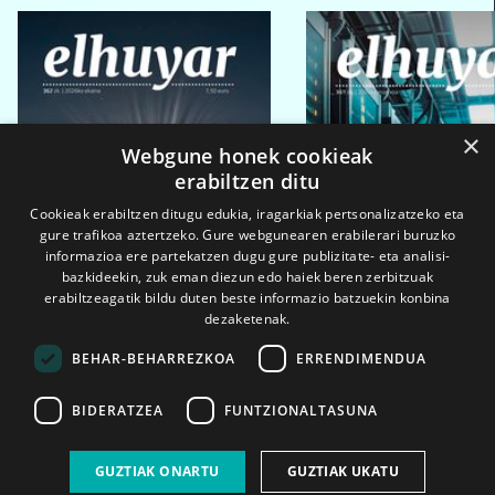
×
Webgune honek cookieak
erabiltzen ditu
Cookieak erabiltzen ditugu edukia, iragarkiak pertsonalizatzeko eta
gure trafikoa aztertzeko. Gure webgunearen erabilerari buruzko
informazioa ere partekatzen dugu gure publizitate- eta analisi-
bazkideekin, zuk eman diezun edo haiek beren zerbitzuak
erabiltzeagatik bildu duten beste informazio batzuekin konbina
dezaketenak.
BEHAR-BEHARREZKOA
ERRENDIMENDUA
BIDERATZEA
FUNTZIONALTASUNA
2026ko eka. 1a
2026ko mar. 1a
GUZTIAK ONARTU
GUZTIAK UKATU