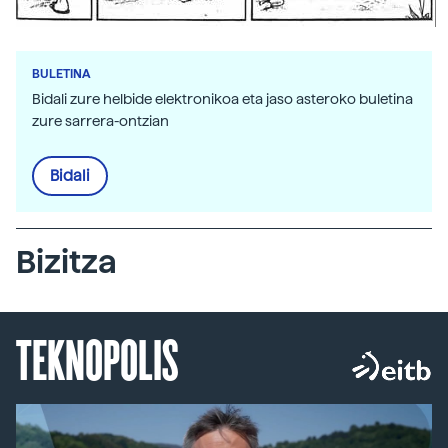
BULETINA
Bidali zure helbide elektronikoa eta jaso asteroko buletina
zure sarrera-ontzian
Bidali
Bizitza
TEKNOPOLIS