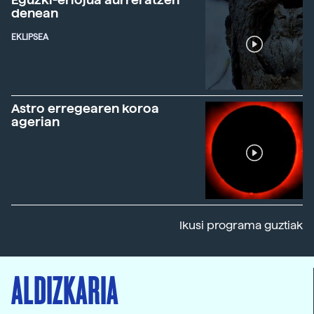
denean
EKLIPSEA
Astro erregearen koroa
agerian
Ikusi programa guztiak
ALDIZKARIA