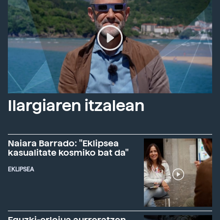
Ilargiaren itzalean
Naiara Barrado: "Eklipsea
kasualitate kosmiko bat da"
EKLIPSEA
Eguzki-erlojua aurreratzen