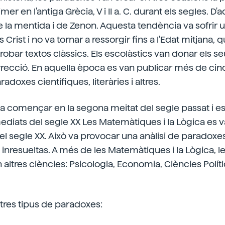
mer en l'antiga Grècia, V i II a. C. durant els segles. D
 la mentida i de Zenon. Aquesta tendència va sofrir
Crist i no va tornar a ressorgir fins a l'Edat mitjana, 
robar textos clàssics. Els escolàstics van donar els se
rrecció. En aquella època es van publicar més de cin
adoxes científiques, literàries i altres.
va començar en la segona meitat del segle passat i es
. mediats del segle XX Les Matemàtiques i la Lògica es 
 del segle XX. Això va provocar una anàlisi de paradox
 i inresueltas. A més de les Matemàtiques i la Lògica,
 altres ciències: Psicologia, Economia, Ciències Políti
tres tipus de paradoxes: