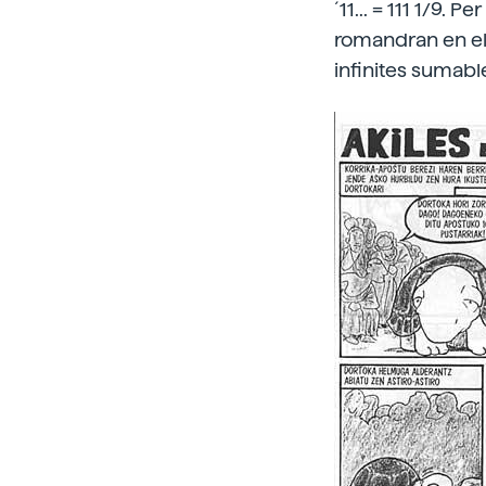
´11... = 111 1/9. 
romandran en el 
infinites sumable