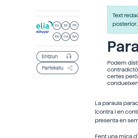
Text reda
posterio
EU
ES
FR
EN
CA
GA
Para
Podem disti
Partekatu
contradictò
certes però 
condueixen 
La paraula parad
(contra i en cont
presenta en sem
Fent una mica d'