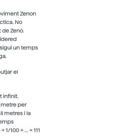
moviment Zenon
ctica. No
t de Zenó.
sidered
s sigui un temps
ga.
utjar el
infinit.
n metre per
 metres i la
temps
+ 1/100 + ... = 111