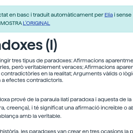
ctat en basc i traduït automàticament per
Elia
i sense 
r. MOSTRA
L’ORIGINAL
doxes (I)
ngir tres tipus de paradoxes: Afirmacions aparentm
ries, però veritablement veraces; Afirmacions apar
contradictòries en la realitat; Arguments vàlids o lòg
a efectes contradictoris.
oxa prové de la paraula llatí paradoxa i aquesta de l
ra, creença), i té significat una afirmació increïble o 
blança amb la veritable.
història, les paradoxes van crear en tres ocasions la p