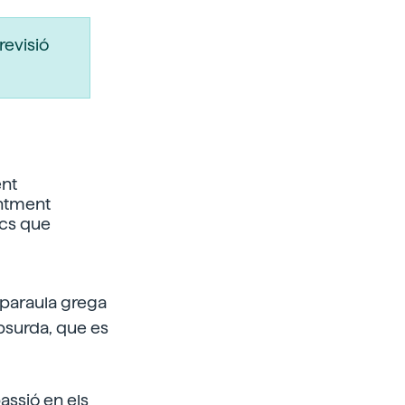
revisió
ent
entment
ics que
a paraula grega
absurda, que es
assió en els