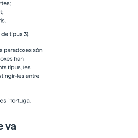
tes;
t;
is.
de tipus 3).
es paradoxes són
adoxes han
ts tipus, les
tingir-les entre
es i Tortuga,
e va