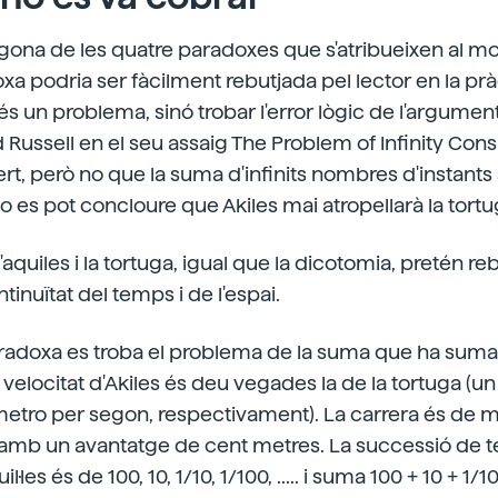
egona de les quatre paradoxes que s'atribueixen al 
oxa podria ser fàcilment rebutjada pel lector en la prà
 és un problema, sinó trobar l'error lògic de l'argumen
Russell en el seu assaig The Problem of Infinity Con
cert, però no que la suma d'infinits nombres d'instant
, no es pot concloure que Akiles mai atropellarà la tortu
aquiles i la tortuga, igual que la dicotomia, pretén reb
inuïtat del temps i de l'espai.
adoxa es troba el problema de la suma que ha sumat 
elocitat d'Akiles és deu vegades la de la tortuga (u
etro per segon, respectivament). La carrera és de mil
 amb un avantatge de cent metres. La successió de 
l·les és de 100, 10, 1/10, 1/100, ..... i suma 100 + 10 + 1/10 