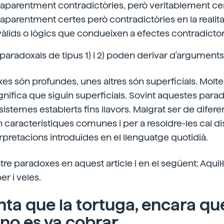
aparentment contradictòries, però veritablement cer
aparentment certes però contradictòries en la realita
lids o lògics que condueixen a efectes contradictor
paradoxals de tipus 1) i 2) poden derivar d'arguments 
s són profundes, unes altres són superficials. Molt
significa que siguin superficials. Sovint aquestes par
sistemes establerts fins llavors. Malgrat ser de diferen
característiques comunes i per a resoldre-les cal dis
erpretacions introduïdes en el llenguatge quotidià.
e paradoxes en aquest article i en el següent: Aquil·l
ber i veles.
nta que la tortuga, encara qu
 no es va cobrar