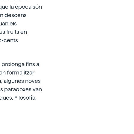
'aquella època són
 un descens
quan els
us fruits en
c-cents
 prolonga fins a
van formalitzar
es, algunes noves
 les paradoxes van
ques, Filosofia,