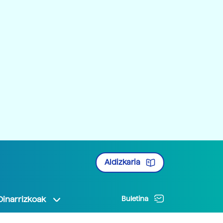
Aldizkaria
Oinarrizkoak
Buletina