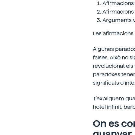
Afirmacions 
Afirmacions 
Arguments và
Les afirmacions 
Algunes paradoxe
falses. Això no 
revolucionat els 
paradoxes tenen 
significats o int
T'expliquem quatr
hotel infinit, bar
On es co
guanyar,