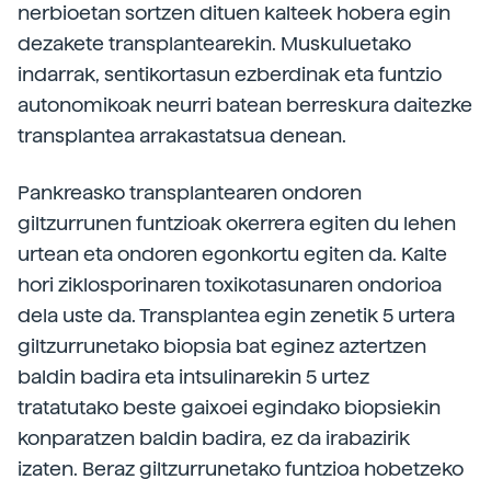
nerbioetan sortzen dituen kalteek hobera egin
dezakete transplantearekin. Muskuluetako
indarrak, sentikortasun ezberdinak eta funtzio
autonomikoak neurri batean berreskura daitezke
transplantea arrakastatsua denean.
Pankreasko transplantearen ondoren
giltzurrunen funtzioak okerrera egiten du lehen
urtean eta ondoren egonkortu egiten da. Kalte
hori ziklosporinaren toxikotasunaren ondorioa
dela uste da. Transplantea egin zenetik 5 urtera
giltzurrunetako biopsia bat eginez aztertzen
baldin badira eta intsulinarekin 5 urtez
tratatutako beste gaixoei egindako biopsiekin
konparatzen baldin badira, ez da irabazirik
izaten. Beraz giltzurrunetako funtzioa hobetzeko