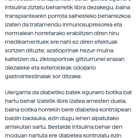
intsulina ziztatu beharretik libra dezakegu, baina
transplantearen porrota saihesteko beharrezkoa
izaten da tratamendu inmunosupresorea eta
normalean horretarako erabiltzen diren hiru
medikamentuek ere nahi ez diren efektuak
sortzen dituzte: azatioprinak hezur-muina
kaltetzen du, ziklosporinak giltzurrunei erasan
diezaieke eta esteroideak odoljario
gastrointestinalak sor ditzake.
Ulergarria da diabetiko batek egunero botika bat
hartu behar izatetik libre izatea amesten duela,
baina botika horrekin bere diabetea kontrolpean
baldin badauka, ezin dugu lehen aipatutako
arriskutan sartu. Bestalde intsulina behar den
moduan hartuta ere diabetea kontrolatu ezin