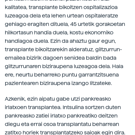
kalitatea, transplante bikoitzen ospitalizazioa
luzeagoa dela eta lehen urtean ospitaleratze
gehiago eragiten dituela, 45 urtetik gorakoetan
hilkortasun handia duela, kostu ekonomiko
handiagoa duela. Ezin da ahaztu gaur egun,
transplante bikoitzarekin alderatuz, giltzurrun-
emailea bizirik dagoen senidea baldin bada
giltzurrunaren biziraupena luzeagoa dela. Hala
ere, neurtu beharreko puntu garrantzitsuena
pazientearen biziraupena izango litzateke.
Azkenik, ezin aipatu gabe utzi pankreasko
irlatxoen transplantea. Intsulina sortzen duten
pankreasko zatiei irlatxo pankreatiko deitzen
diegu eta errai osoa transplantatu beharrean
zatitxo horiek transplantatzeko saioak egin dira.