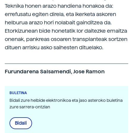
Teknika honen arazo handiena honakoa da:
errefusatu egiten direla, eta ikerketa askoren
helburua arazo hori nolabait gainditzea da.
Etorkizunean bide honetatik lor daitezke emaitza
onenak, pankreas osoaren transplanteak sortzen
dituen arrisku asko saihesten dituelako.
Furundarena Salsamendi, Jose Ramon
BULETINA
Bidali zure helbide elektronikoa eta jaso asteroko buletina
zure sarrera-ontzian
Bidali