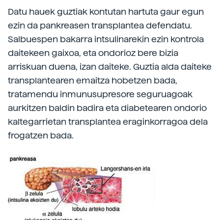
Datu hauek guztiak kontutan hartuta gaur egun
ezin da pankreasen transplantea defendatu.
Salbuespen bakarra intsulinarekin ezin kontrola
daitekeen gaixoa, eta ondorioz bere bizia
arriskuan duena, izan daiteke. Guztia alda daiteke
transplantearen emaitza hobetzen bada,
tratamendu inmunusupresore seguruagoak
aurkitzen baldin badira eta diabetearen ondorio
kaltegarrietan transplantea eraginkorragoa dela
frogatzen bada.