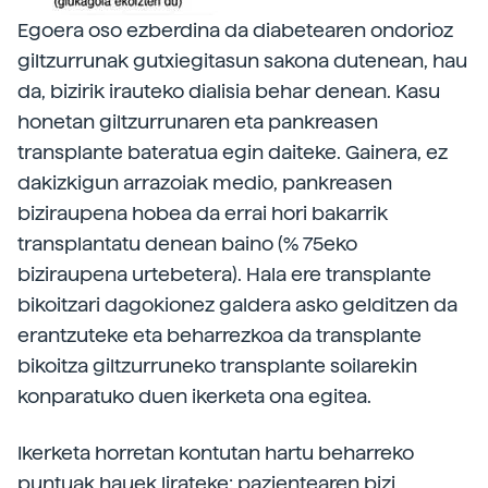
Egoera oso ezberdina da diabetearen ondorioz
giltzurrunak gutxiegitasun sakona dutenean, hau
da, bizirik irauteko dialisia behar denean. Kasu
honetan giltzurrunaren eta pankreasen
transplante bateratua egin daiteke. Gainera, ez
dakizkigun arrazoiak medio, pankreasen
biziraupena hobea da errai hori bakarrik
transplantatu denean baino (% 75eko
biziraupena urtebetera). Hala ere transplante
bikoitzari dagokionez galdera asko gelditzen da
erantzuteke eta beharrezkoa da transplante
bikoitza giltzurruneko transplante soilarekin
konparatuko duen ikerketa ona egitea.
Ikerketa horretan kontutan hartu beharreko
puntuak hauek lirateke: pazientearen bizi