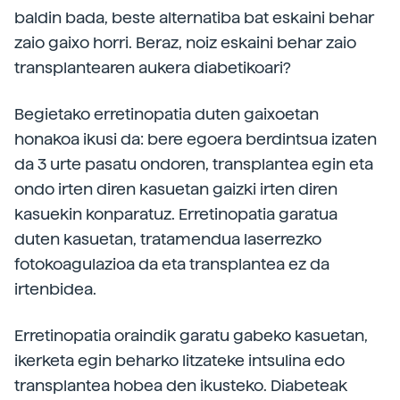
baldin bada, beste alternatiba bat eskaini behar
zaio gaixo horri. Beraz, noiz eskaini behar zaio
transplantearen aukera diabetikoari?
Begietako erretinopatia duten gaixoetan
honakoa ikusi da: bere egoera berdintsua izaten
da 3 urte pasatu ondoren, transplantea egin eta
ondo irten diren kasuetan gaizki irten diren
kasuekin konparatuz. Erretinopatia garatua
duten kasuetan, tratamendua laserrezko
fotokoagulazioa da eta transplantea ez da
irtenbidea.
Erretinopatia oraindik garatu gabeko kasuetan,
ikerketa egin beharko litzateke intsulina edo
transplantea hobea den ikusteko. Diabeteak