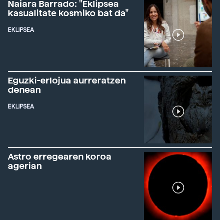
Naiara Barrado: "Eklipsea
kasualitate kosmiko bat da"
EKLIPSEA
Eguzki-erlojua aurreratzen
denean
EKLIPSEA
Astro erregearen koroa
agerian