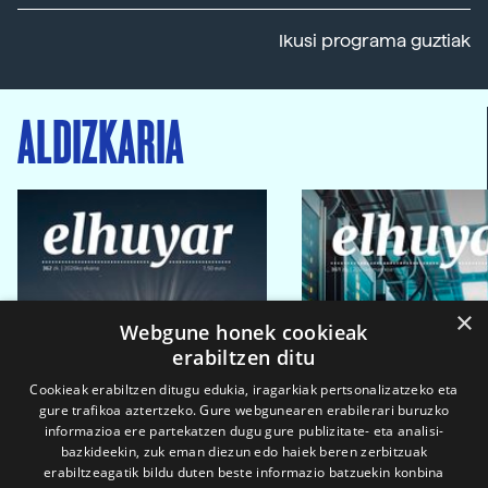
Ikusi programa guztiak
ALDIZKARIA
×
Webgune honek cookieak
erabiltzen ditu
Cookieak erabiltzen ditugu edukia, iragarkiak pertsonalizatzeko eta
gure trafikoa aztertzeko. Gure webgunearen erabilerari buruzko
informazioa ere partekatzen dugu gure publizitate- eta analisi-
bazkideekin, zuk eman diezun edo haiek beren zerbitzuak
erabiltzeagatik bildu duten beste informazio batzuekin konbina