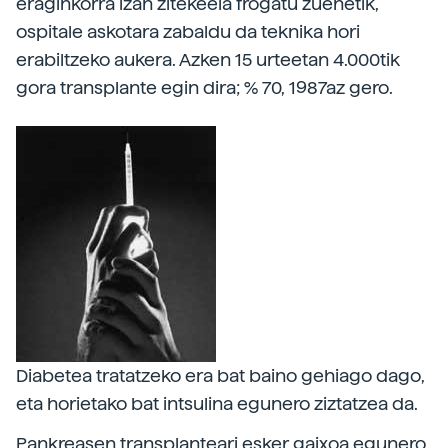
eraginkorra izan zitekeela frogatu zuenetik,
ospitale askotara zabaldu da teknika hori
erabiltzeko aukera. Azken 15 urteetan 4.000tik
gora transplante egin dira; % 70, 1987az gero.
Diabetea tratatzeko era bat baino gehiago dago,
eta horietako bat intsulina egunero ziztatzea da.
Pankreasen transplanteari esker gaixoa egunero