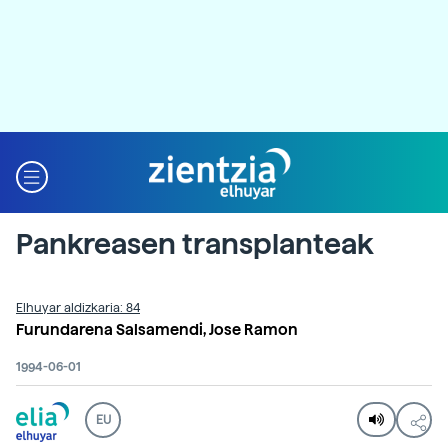
Pankreasen transplanteak
Elhuyar aldizkaria: 84
Furundarena Salsamendi, Jose Ramon
1994-06-01
EU