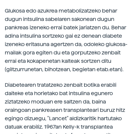
Glukosa edo azukrea metabolizatzeko behar
dugun intsulina sabelaren sakonean dugun
pankreas izeneko errai batek jariatzen du. Behar
adina intsulina sortzeko gai ez denean diabete
izeneko eritasuna agertzen da, odoleko glukosa-
mailak gora egiten du eta gorputzeko zenbait
errai eta kokapenetan kalteak sortzen ditu
(giltzurrunetan, bihotzean, begietan etab.etan).
Diabetearen tratatzeko zenbait botika erabili
daiteke eta horietako bat intsulina egunero
ziztatzeko moduan ere saltzen da, baina
oraingoan pankreasen transplanteari buruz hitz
egingo dizuegu, "Lancet" aldizkaritik hartutako
datuak erabiliz. 1967an Kelly-k transplantea