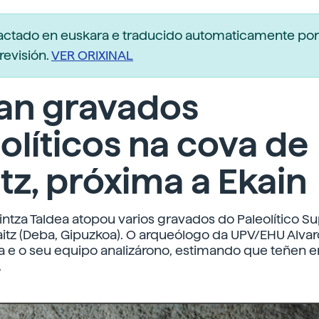
dactado en euskara e traducido automaticamente po
revisión.
VER ORIXINAL
an gravados
olíticos na cova de
itz, próxima a Ekain
kintza Taldea atopou varios gravados do Paleolítico Su
aitz (Deba, Gipuzkoa). O arqueólogo da UPV/EHU Alvar
a e o seu equipo analizárono, estimando que teñen e
.