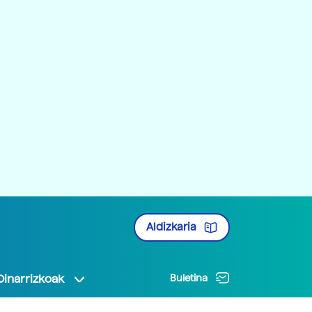
Aldizkaria
Oinarrizkoak
Buletina