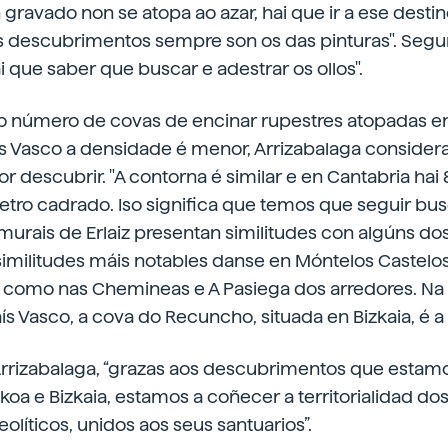
Un gravado non se atopa ao azar, hai que ir a ese desti
s descubrimentos sempre son os das pinturas". Seg
ai que saber que buscar e adestrar os ollos".
o número de covas de encinar rupestres atopadas en
s Vasco a densidade é menor, Arrizabalaga consider
 descubrir. "A contorna é similar e en Cantabria hai 
tro cadrado. Iso significa que temos que seguir bus
murais de Erlaiz presentan similitudes con algúns do
similitudes máis notables danse en Móntelos Castelos
o como nas Chemineas e A Pasiega dos arredores. 
 Vasco, a cova do Recuncho, situada en Bizkaia, é a
Arrizabalaga, “grazas aos descubrimentos que estamo
zkoa e Bizkaia, estamos a coñecer a territorialidad d
olíticos, unidos aos seus santuarios”.