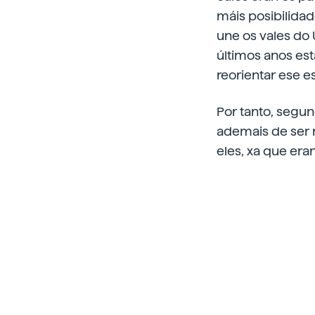
máis posibilidad
une os vales do 
últimos anos est
reorientar ese e
Por tanto, segun
ademais de ser r
eles, xa que eran