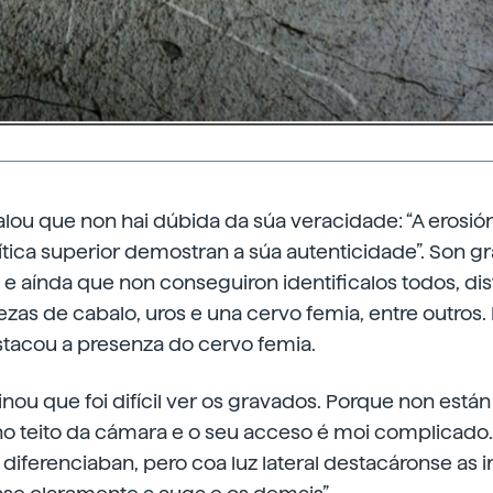
alou que non hai dúbida da súa veracidade: “A erosió
ítica superior demostran a súa autenticidade”. Son g
e aínda que non conseguiron identificalos todos, di
as de cabalo, uros e una cervo femia, entre outros.
stacou a presenza do cervo femia.
nou que foi difícil ver os gravados. Porque non están 
no teito da cámara e o seu acceso é moi complicado.
diferenciaban, pero coa luz lateral destacáronse as i