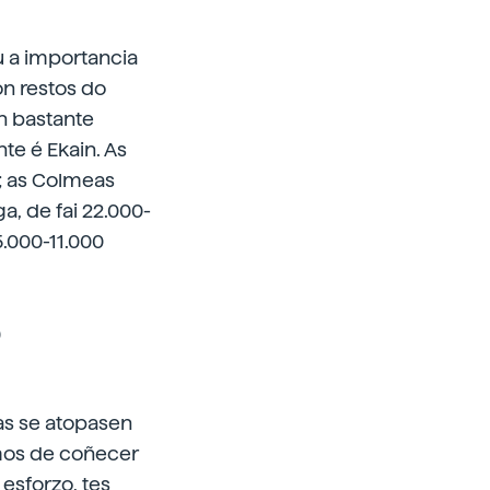
u a importancia
on restos do
an bastante
nte é Ekain. As
; as Colmeas
, de fai 22.000-
5.000-11.000
o
as se atopasen
amos de coñecer
esforzo, tes