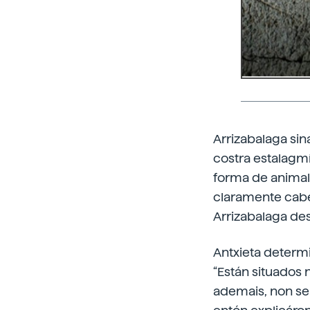
Arrizabalaga sin
costra estalagm
forma de animal 
claramente cabez
Arrizabalaga de
Antxieta determi
“Están situados 
ademais, non se 