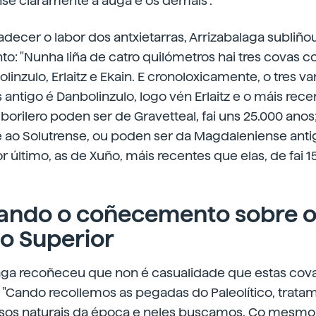
nse claramente a auga e os demais”.
ecer o labor dos antxietarras, Arrizabalaga subliño
: "Nunha liña de catro quilómetros hai tres covas c
olinzulo, Erlaitz e Ekain. E cronoloxicamente, o tres v
 antigo é Danbolinzulo, logo vén Erlaitz e o máis rece
orilero poden ser de Gravetteal, fai uns 25.000 anos
ao Solutrense, ou poden ser da Magdaleniense antiga
r último, as de Xuño, máis recentes que elas, de fai 1
ando o coñecemento sobre 
co Superior
laga recoñeceu que non é casualidade que estas cov
"Cando recollemos as pegadas do Paleolítico, trat
asos naturais da época e neles buscamos. Co mesmo 