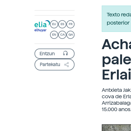
Texto re
posterior 
EU
ES
FR
EN
CA
GA
Ach
pale
Partekatu
Erla
Antxieta Ja
cova de Erl
Arrizabalag
15.000 anos