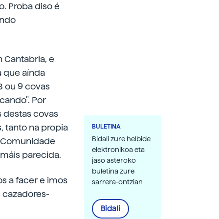
no. Proba diso é
undo
 Cantabria, e
a que aínda
8 ou 9 covas
cando". Por
s destas covas
, tanto na propia
BULETINA
Bidali zure helbide
Na Comunidade
elektronikoa eta
 máis parecida.
jaso asteroko
buletina zure
s a facer e imos
sarrera-ontzian
os cazadores-
Bidali