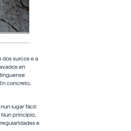
n dos surcos e a
ravados en
stínguense
 En concreto,
nun lugar fácil:
 Nun principio,
rregularidades e