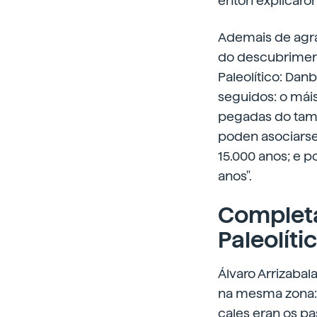
entón explicáro
Ademais de agrad
do descubrimento
Paleolítico: Danb
seguidos: o máis
pegadas do tamb
poden asociarse 
15.000 anos; e po
anos".
Complet
Paleolíti
Álvaro Arrizaba
na mesma zona: 
cales eran os p