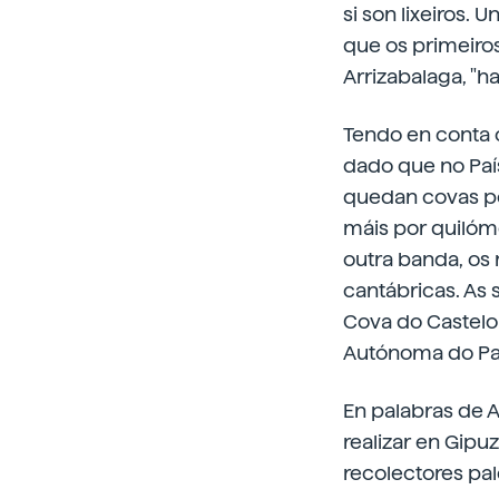
si son lixeiros. 
que os primeiro
Arrizabalaga, "h
Tendo en conta 
dado que no Paí
quedan covas por
máis por quilóme
outra banda, os 
cantábricas. As 
Cova do Castel
Autónoma do País
En palabras de 
realizar en Gipu
recolectores pale