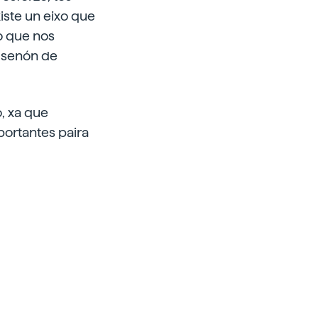
iste un eixo que
lo que nos
, senón de
o, xa que
portantes paira