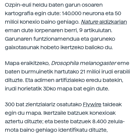
Ozpin-euli heldu baten garun osoaren
kartografia egin dute: 140.000 neurona eta 50
milioi konexio baino gehiago.
Nature
aldizkarian
eman dute lorpenaren berri, 9 artikulutan.
Garunaren funtzionamendua eta garuneko
gaixotasunak hobeto ikertzeko balioko du.
Mapa eraikitzeko,
Drosophila melanogaster
eme
baten burmuinetik hartutako 21 milioi irudi erabili
dituzte. Eta adimen artifizialeko eredu batekin,
irudi horietatik 3Dko mapa bat egin dute.
300 bat zientzialariz osatutako
Flywire
taldeak
egin du mapa. Ikertzaile batzuek konexioak
aztertu dituzte; eta beste batzuek 8.400 zelula-
mota baino gehiago identifikatu dituzte,