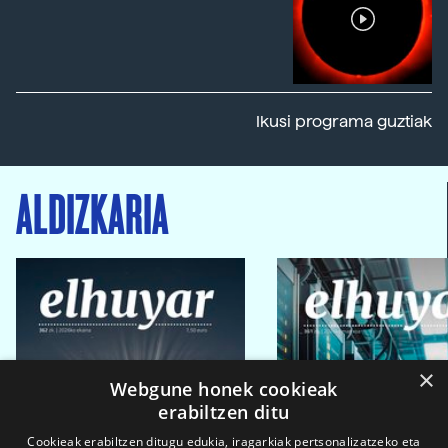
Ikusi programa guztiak
ALDIZKARIA
×
Webgune honek cookieak
erabiltzen ditu
Cookieak erabiltzen ditugu edukia, iragarkiak pertsonalizatzeko eta