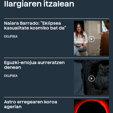
Ilargiaren itzalean
Naiara Barrado: "Eklipsea
kasualitate kosmiko bat da"
EKLIPSEA
Eguzki-erlojua aurreratzen
denean
EKLIPSEA
Astro erregearen koroa
agerian