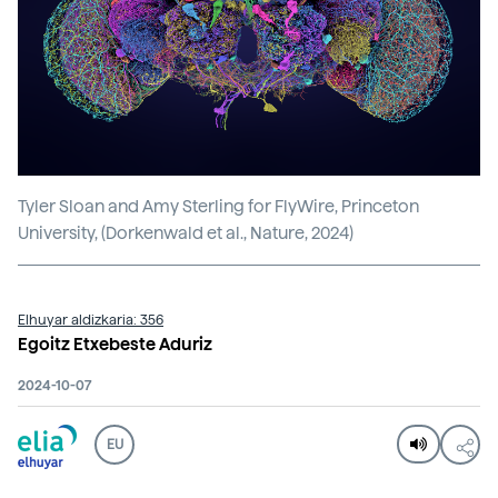
Tyler Sloan and Amy Sterling for FlyWire, Princeton
University, (Dorkenwald et al., Nature, 2024)
Elhuyar aldizkaria: 356
Egoitz Etxebeste Aduriz
2024-10-07
EU