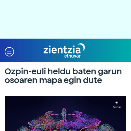
Ozpin-euli heldu baten garun
osoaren mapa egin dute