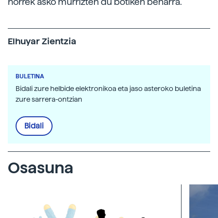
horrek asko murrizten du botiken beharra.
Elhuyar Zientzia
BULETINA
Bidali zure helbide elektronikoa eta jaso asteroko buletina
zure sarrera-ontzian
Bidali
Osasuna