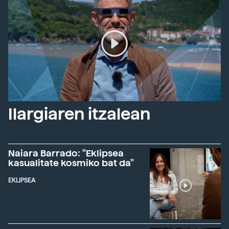
Ilargiaren itzalean
Naiara Barrado: "Eklipsea
kasualitate kosmiko bat da"
EKLIPSEA