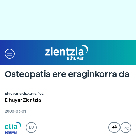
Osteopatia ere eraginkorra da
Elhuyar aldizkaria: 152
Elhuyar Zientzia
2000-03-01
EU