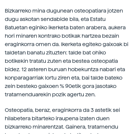
Bizkarreko mina dugunean osteopatiara jotzen
dugu askotan sendabide bila, eta Estatu
Batuetan eginiko ikerketa baten arabera, aukera
hori minaren kontrako botikak hartzea bezain
eraginkorra omen da. Ikerketa egiteko gaixoak bi
taldetan banatu zituzten: talde bat ohiko
botikekin tratatu zuten eta bestea osteopatia
bidez. 12 asteren buruan hobekuntza nabari eta
konparagarriak lortu ziren eta, bai talde bateko
zein besteko gaixoen % 90etik gora jasotako
tratamenduarekin pozik agertu zen.
Osteopatia, beraz, eraginkorra da 3 astetik sei
hilabetera bitarteko iraupena izaten duen
bizkarreko minarentzat. Gainera, tratamendu