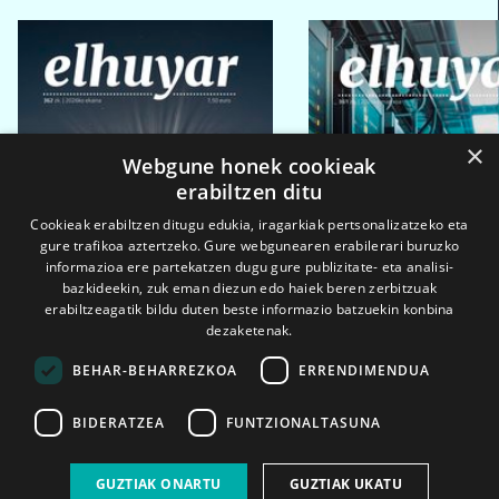
×
Webgune honek cookieak
erabiltzen ditu
Cookieak erabiltzen ditugu edukia, iragarkiak pertsonalizatzeko eta
gure trafikoa aztertzeko. Gure webgunearen erabilerari buruzko
informazioa ere partekatzen dugu gure publizitate- eta analisi-
bazkideekin, zuk eman diezun edo haiek beren zerbitzuak
erabiltzeagatik bildu duten beste informazio batzuekin konbina
dezaketenak.
BEHAR-BEHARREZKOA
ERRENDIMENDUA
BIDERATZEA
FUNTZIONALTASUNA
2026ko eka. 1a
2026ko mar. 1a
GUZTIAK ONARTU
GUZTIAK UKATU