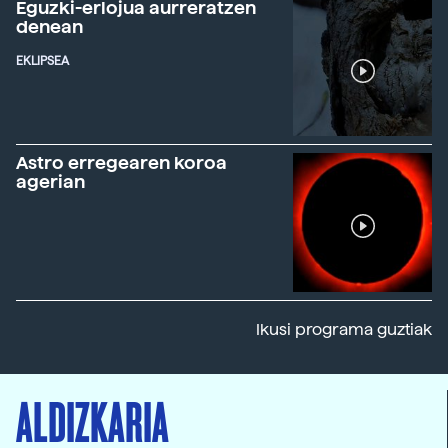
Eguzki-erlojua aurreratzen
denean
EKLIPSEA
Astro erregearen koroa
agerian
Ikusi programa guztiak
ALDIZKARIA