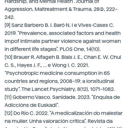
Hardship, and Mental Health”. Journal of
Aggression, Maltreatment & Trauma, 28(2), 222–
242.
[9] Sanz Barbero B. I. Baró N. I e Vives-Cases C.
2019. “Prevalence, associated factors and health
impof intimate partner violence against women
in different life stages”. PLOS One, 14(10).
[10] Brauer R. Alfageh B. Blais J. E., Chan E. W. Chui
C. S., Hayes J. F., ... e Wong I. C. 2021.
“Psychotropic medicine consumption in 65
countries and regions, 2008–19: a lonxitudinal
study”. The Lancet Psychiatry, 8(12), 1071–1082.
[11] Goberno Vasco. Sanidade. 2023. “Enquisa de
Adiccións de Euskadi”.
[12] Do Río C. 2022. “A medicalización do malestar
na muller. Unha valoración crítica”. Revista da