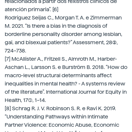
relacionados a partir dos rexistros clínicos de
atención primaria”. [6]
Rodríguez Seijas C., Morgan T. A. e Zimmerman
M. 2021. “Is there a bias in the diagnosis of
borderline personality disorder among lesbian,
gai, and bisexual patients?” Assessment, 28(3),
724–738.
[7] McAllister A., Fritzell S., Almroth M., Harber-
Aschan L., Larsson S. e Burström B. 2018. “How do
macro-level structural determinants affect
inequalities in mental health? - A systems review
of the literature”. International Journal for Equity in
Health, 17(1), 1–14.
[8] Schrag R. J. V. Robinson S. R. e Ravi K. 2019.
“Understanding Pathways within Intimate
Partner Violence: Economic Abuse, Economic