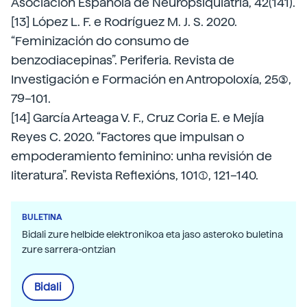
Asociación Española de Neuropsiquiatría, 42(141).
[13] López L. F. e Rodríguez M. J. S. 2020.
“Feminización do consumo de
benzodiacepinas”. Periferia. Revista de
Investigación e Formación en Antropoloxía, 25(3),
79–101.
[14] García Arteaga V. F., Cruz Coria E. e Mejía
Reyes C. 2020. “Factores que impulsan o
empoderamiento feminino: unha revisión de
literatura”. Revista Reflexións, 101(1), 121–140.
BULETINA
Bidali zure helbide elektronikoa eta jaso asteroko buletina
zure sarrera-ontzian
Bidali