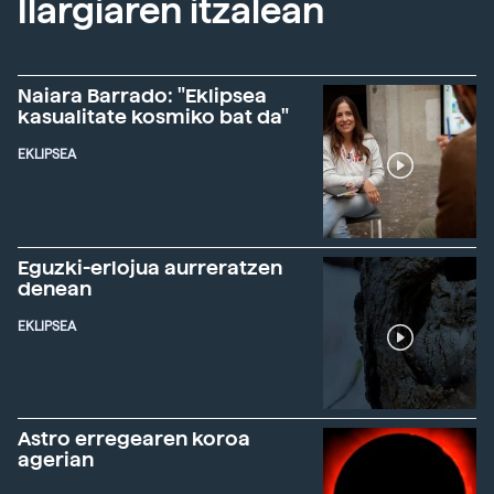
Ilargiaren itzalean
Naiara Barrado: "Eklipsea
kasualitate kosmiko bat da"
EKLIPSEA
Eguzki-erlojua aurreratzen
denean
EKLIPSEA
Astro erregearen koroa
agerian