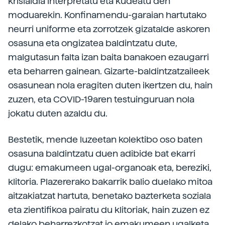
krisialdia interpretatu eta kudeatu den
moduarekin. Konfinamendu-garaian hartutako
neurri uniforme eta zorrotzek gizatalde askoren
osasuna eta ongizatea baldintzatu dute,
malgutasun falta izan baita banakoen ezaugarri
eta beharren gainean. Gizarte-baldintzatzaileek
osasunean nola eragiten duten ikertzen du, hain
zuzen, eta COVID-19aren testuinguruan nola
jokatu duten azaldu du.
Bestetik, mende luzeetan kolektibo oso baten
osasuna baldintzatu duen adibide bat ekarri
dugu: emakumeen ugal-organoak eta, bereziki,
klitoria. Plazererako bakarrik balio duelako mitoa
aitzakiatzat hartuta, benetako bazterketa soziala
eta zientifikoa pairatu du klitoriak, hain zuzen ez
delako beharrezkotzat jo emakumeen ugalketa