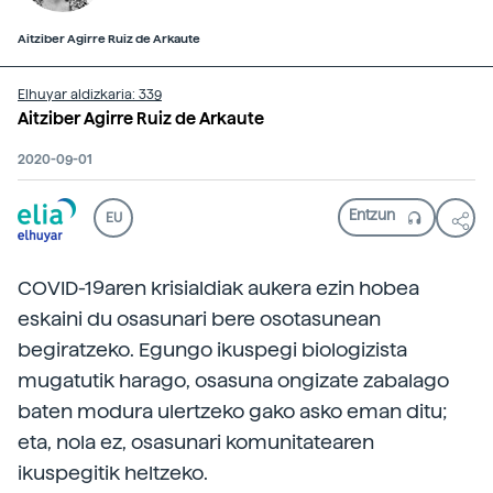
Aitziber Agirre Ruiz de Arkaute
Elhuyar aldizkaria: 339
Aitziber Agirre Ruiz de Arkaute
2020-09-01
EU
COVID-19aren krisialdiak aukera ezin hobea
eskaini du osasunari bere osotasunean
begiratzeko. Egungo ikuspegi biologizista
mugatutik harago, osasuna ongizate zabalago
baten modura ulertzeko gako asko eman ditu;
eta, nola ez, osasunari komunitatearen
ikuspegitik heltzeko.