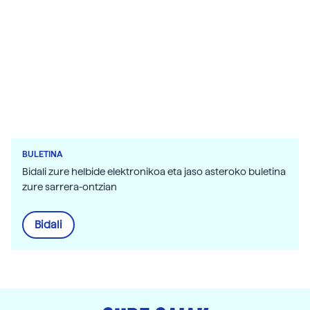
BULETINA
Bidali zure helbide elektronikoa eta jaso asteroko buletina
zure sarrera-ontzian
Bidali