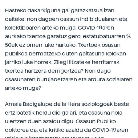
Hasteko dakarkiguna gai gatazkatsua izan
daiteke: non dagoen osasun indibidualaren eta
kolektiboaren arteko muga. COVID-19aren
aurkako txertoa garatuz gero, estatubatuarren %
50ek ez omen luke hartuko. Txertoek osasun
publikoa bermatzeko duten gaitasuna kolokan
jarriko luke horrek. Zilegi litzateke herritarrak
txertoa hartzera derrigortzea? Non dago
osasunaren burujabetzaren eta ardura sozialaren
arteko muga?
Amaia Bacigalupe de la Hera soziologoak beste
ertz batetik heldu dio gaiari, eta osasuna nola
ulertzen duen azaldu digu. Osasun Publiko
doktorea da, eta kritiko azaldu da COVID-19aren