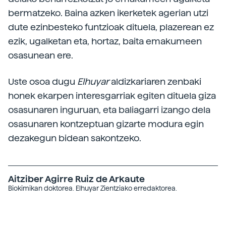
bermatzeko. Baina azken ikerketek agerian utzi
dute ezinbesteko funtzioak dituela, plazerean ez
ezik, ugalketan eta, hortaz, baita emakumeen
osasunean ere.
Uste osoa dugu
Elhuyar
aldizkariaren zenbaki
honek ekarpen interesgarriak egiten dituela giza
osasunaren inguruan, eta baliagarri izango dela
osasunaren kontzeptuan gizarte modura egin
dezakegun bidean sakontzeko.
Aitziber Agirre Ruiz de Arkaute
Biokimikan doktorea. Elhuyar Zientziako erredaktorea.