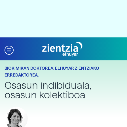
BIOKIMIKAN DOKTOREA. ELHUYAR ZIENTZIAKO
ERREDAKTOREA.
Osasun indibiduala,
osasun kolektiboa