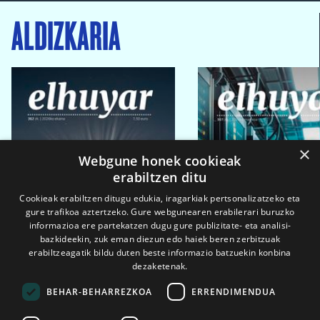
ALDIZKARIA
×
Webgune honek cookieak
erabiltzen ditu
Cookieak erabiltzen ditugu edukia, iragarkiak pertsonalizatzeko eta
gure trafikoa aztertzeko. Gure webgunearen erabilerari buruzko
informazioa ere partekatzen dugu gure publizitate- eta analisi-
bazkideekin, zuk eman diezun edo haiek beren zerbitzuak
erabiltzeagatik bildu duten beste informazio batzuekin konbina
dezaketenak.
BEHAR-BEHARREZKOA
ERRENDIMENDUA