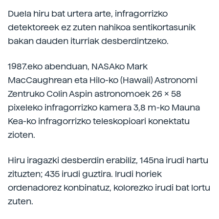
Duela hiru bat urtera arte, infragorrizko
detektoreek ez zuten nahikoa sentikortasunik
bakan dauden iturriak desberdintzeko.
1987.eko abenduan, NASAko Mark
MacCaughrean eta Hilo-ko (Hawaii) Astronomi
Zentruko Colin Aspin astronomoek 26 x 58
pixeleko infragorrizko kamera 3,8 m-ko Mauna
Kea-ko infragorrizko teleskopioari konektatu
zioten.
Hiru iragazki desberdin erabiliz, 145na irudi hartu
zituzten; 435 irudi guztira. Irudi horiek
ordenadorez konbinatuz, kolorezko irudi bat lortu
zuten.