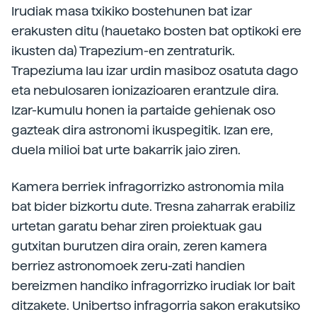
Irudiak masa txikiko bostehunen bat izar
erakusten ditu (hauetako bosten bat optikoki ere
ikusten da) Trapezium-en zentraturik.
Trapeziuma lau izar urdin masiboz osatuta dago
eta nebulosaren ionizazioaren erantzule dira.
Izar-kumulu honen ia partaide gehienak oso
gazteak dira astronomi ikuspegitik. Izan ere,
duela milioi bat urte bakarrik jaio ziren.
Kamera berriek infragorrizko astronomia mila
bat bider bizkortu dute. Tresna zaharrak erabiliz
urtetan garatu behar ziren proiektuak gau
gutxitan burutzen dira orain, zeren kamera
berriez astronomoek zeru-zati handien
bereizmen handiko infragorrizko irudiak lor bait
ditzakete. Unibertso infragorria sakon erakutsiko