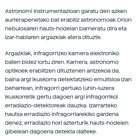
Astronomi instrumentazioan garatu den azken
aurrerapenetako bat erabiliz astronomoak Orion
nebulosaren hauts-hodeian barneratu dira eta
izar-habiaren argazkiak atera dituzte.
Argazkiak, infragorrizko kamera elektroniko
baten bidez lortu ziren. Kamera, astronomo
optikoek erabiltzen dituztenen antzekoa da,
baina argi ikuskorra detektatzeko emultsioa izan
beharrean, infragorri gertuko (uhin-luzera
ikuskorretik gertu dagoen argi infragorriko)
erradiazio-detektoreak dauzka. Izarrarteko
hautsa erradiazio infragorriarekiko gardena
denez, erradiazio hori azterturik hauts-hodeien
gibelean dagoena detekta daiteke.