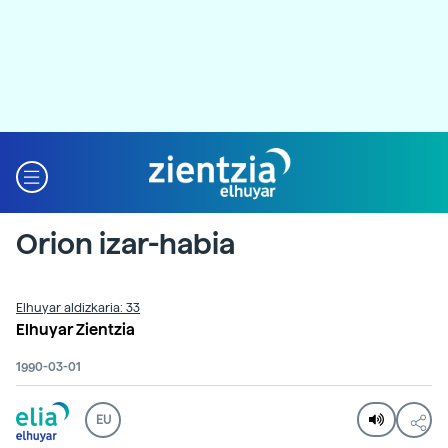
Orion izar-habia
Elhuyar aldizkaria: 33
Elhuyar Zientzia
1990-03-01
EU