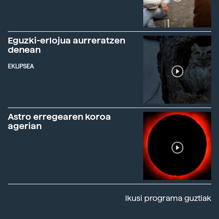
Eguzki-erlojua aurreratzen
denean
EKLIPSEA
Astro erregearen koroa
agerian
Ikusi programa guztiak