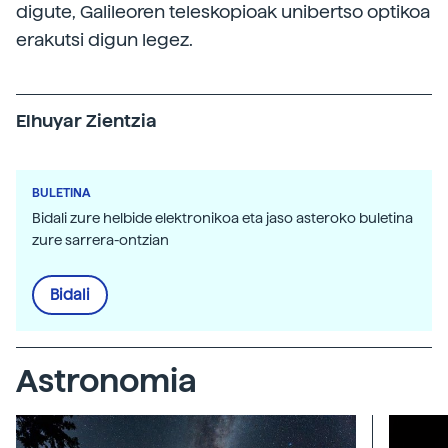
digute, Galileoren teleskopioak unibertso optikoa
erakutsi digun legez.
Elhuyar Zientzia
BULETINA
Bidali zure helbide elektronikoa eta jaso asteroko buletina
zure sarrera-ontzian
Bidali
Astronomia