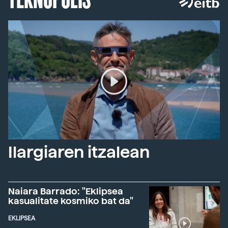
Ilargiaren itzalean
Naiara Barrado: "Eklipsea
kasualitate kosmiko bat da"
EKLIPSEA