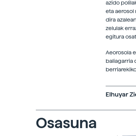
azido polil
eta aerosol
dira azalea
zelulak err
egitura osat
Aeorosola e
baliagarria 
berriarekiko
Elhuyar Zi
Osasuna