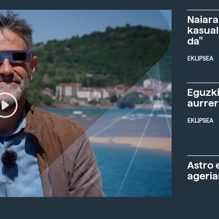
Naiara
kasual
da"
EKLIPSEA
Eguzki
aurre
EKLIPSEA
Astro 
ageria