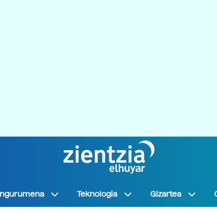
Ingurumena
Teknologia
Gizartea