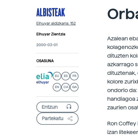
ALBISTEAK
Orba
Elhuyar aldizkaria: 152
Elhuyar Zientzia
Azalean eba
2000-03-01
kolagenozko
dituzten ko
OSASUNA
azkarrago s
dituztenak, 
EU
ES
FR
kolore zuri
EN
CA
GA
ondorio da: 
handiagoa z
zaurien osat
Partekatu
Ron Coffey 
izan litekee