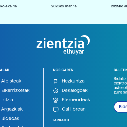
ko eka. 1a
2026ko mar. 1a
2025ko ab
ALAK
NOR GAREN
BULETI
Bidali 
Albisteak
Hezkuntza
elektro
astero
Elkarrizketak
Dekalogoak
zure s
Iritzia
Efemerideak
Bida
Argazkiak
Gai librean
Bideoak
JARRAITU