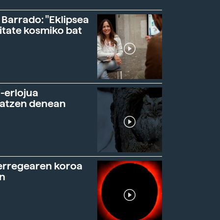
 Barrado: "Eklipsea
itate kosmiko bat
-erlojua
ratzen denean
erregearen koroa
n