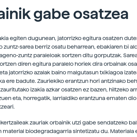
inik gabe osatzea
kia egiten dugunean, jatorrizko egitura osatzen dut
 zuntz-sarea berriz osatu beharrean, ebakiaren bi al
lageno-zuntz paraleloak sortzen ditu gorputzak. Sare
ortzen diren egitura paralelo horiek dira orbainak os
eta jatorrizko azalak baino malgutasun txikiagoa izate
xka ere badute. Zauriekiko erantzun hori antzinako be
zauritutako izakia azkar osatzen ez bazen, hiltzeko ar
uen eta, horregatik, larrialdiko erantzuna ematen di
zeari.
ikertzaileak zauriak orbainik utzi gabe sendatzeko bal
n material biodegradagarria sintetizatu du. Materiala 