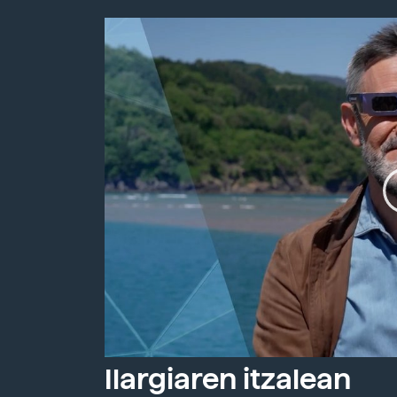
Ilargiaren itzalean