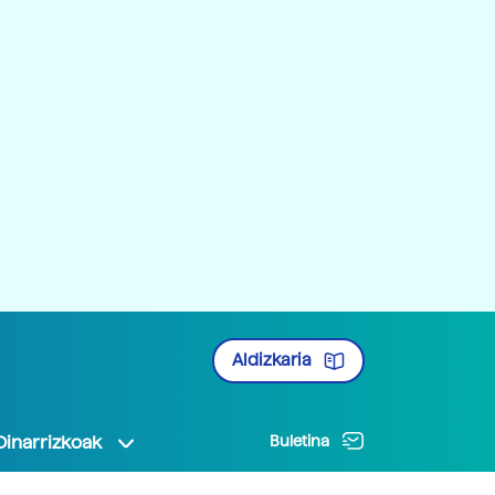
Aldizkaria
Oinarrizkoak
Buletina