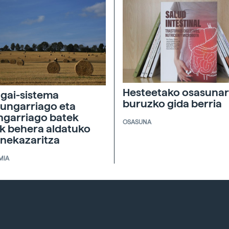
Hesteetako osasunar
agai-sistema
buruzko gida berria
ungarriago eta
ngarriago batek
OSASUNA
ik behera aldatuko
 nekazaritza
MIA