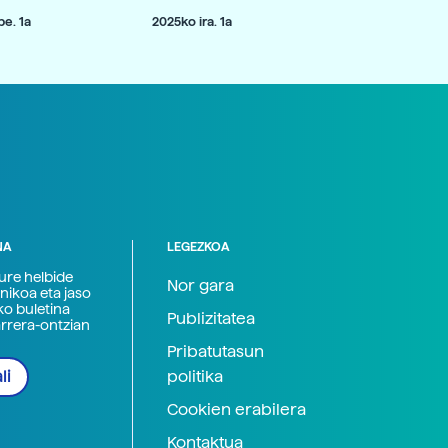
e. 1a
2025ko ira. 1a
NA
LEGEZKOA
zure helbide
Nor gara
nikoa eta jaso
ko buletina
Publizitatea
arrera-ontzian
Pribatutasun
politika
li
Cookien erabilera
Kontaktua