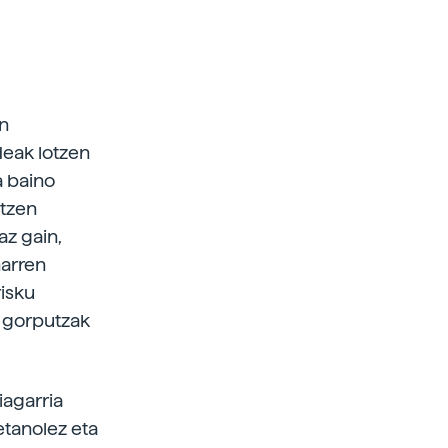
en
deak lotzen
a baino
atzen
az gain,
harren
risku
o gorputzak
iagarria
etanolez eta