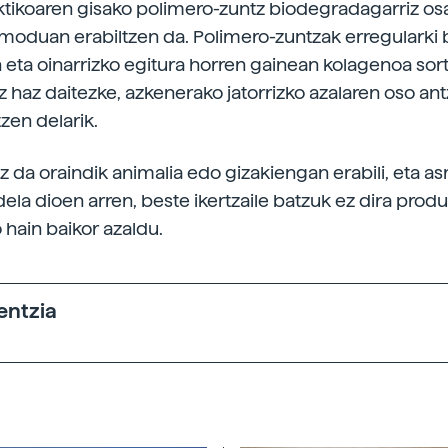
aktikoaren gisako polimero-zuntz biodegradagarriz os
 moduan erabiltzen da. Polimero-zuntzak erregularki
n eta oinarrizko egitura horren gainean kolagenoa so
az haz daitezke, azkenerako jatorrizko azalaren oso a
zen delarik.
z da oraindik animalia edo gizakiengan erabili, eta a
dela dioen arren, beste ikertzaile batzuk ez dira prod
 hain baikor azaldu.
entzia