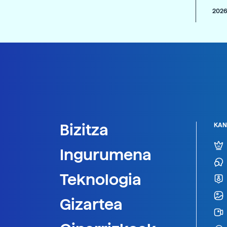
2026
Bizitza
KAN
Ingurumena
Teknologia
Gizartea