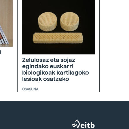
i
Zelulosaz eta sojaz
egindako euskarri
biologikoak kartilagoko
lesioak osatzeko
OSASUNA