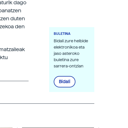
aturik dago
 banatzen
rtzen duten
ntzekoa den
BULETINA
Bidali zure helbide
elektronikoa eta
smatzaileak
jaso asteroko
uktu
buletina zure
sarrera-ontzian
Bidali