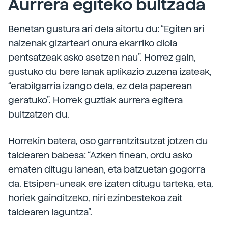
Aurrera egiteko bultzada
Benetan gustura ari dela aitortu du: “Egiten ari
naizenak gizarteari onura ekarriko diola
pentsatzeak asko asetzen nau”. Horrez gain,
gustuko du bere lanak aplikazio zuzena izateak,
“erabilgarria izango dela, ez dela paperean
geratuko”. Horrek guztiak aurrera egitera
bultzatzen du.
Horrekin batera, oso garrantzitsutzat jotzen du
taldearen babesa: “Azken finean, ordu asko
ematen ditugu lanean, eta batzuetan gogorra
da. Etsipen-uneak ere izaten ditugu tarteka, eta,
horiek gainditzeko, niri ezinbestekoa zait
taldearen laguntza”.