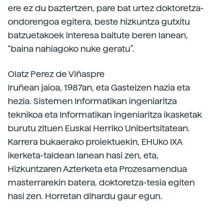
ere ez du baztertzen, pare bat urtez doktoretza-
ondorengoa egitera, beste hizkuntza gutxitu
batzuetakoek interesa baitute beren lanean,
“baina nahiagoko nuke geratu”.
Olatz Perez de Viñaspre
Iruñean jaioa, 1987an, eta Gasteizen hazia eta
hezia. Sistemen Informatikan ingeniaritza
teknikoa eta Informatikan ingeniaritza ikasketak
burutu zituen Euskal Herriko Unibertsitatean.
Karrera bukaerako proiektuekin, EHUko IXA
ikerketa-taldean lanean hasi zen, eta,
Hizkuntzaren Azterketa eta Prozesamendua
masterrarekin batera, doktoretza-tesia egiten
hasi zen. Horretan dihardu gaur egun.