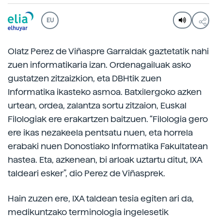
EU
Olatz Perez de Viñaspre Garraldak gaztetatik nahi
zuen informatikaria izan. Ordenagailuak asko
gustatzen zitzaizkion, eta DBHtik zuen
Informatika ikasteko asmoa. Batxilergoko azken
urtean, ordea, zalantza sortu zitzaion, Euskal
Filologiak ere erakartzen baitzuen. “Filologia gero
ere ikas nezakeela pentsatu nuen, eta horrela
erabaki nuen Donostiako Informatika Fakultatean
hastea. Eta, azkenean, bi arloak uztartu ditut, IXA
taldeari esker”, dio Perez de Viñasprek.
Hain zuzen ere, IXA taldean tesia egiten ari da,
medikuntzako terminologia ingelesetik