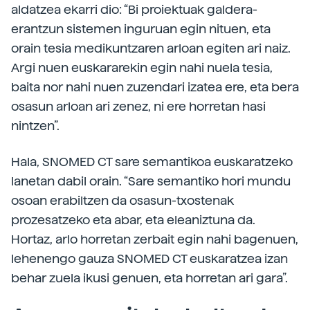
aldatzea ekarri dio: “Bi proiektuak galdera-
erantzun sistemen inguruan egin nituen, eta
orain tesia medikuntzaren arloan egiten ari naiz.
Argi nuen euskararekin egin nahi nuela tesia,
baita nor nahi nuen zuzendari izatea ere, eta bera
osasun arloan ari zenez, ni ere horretan hasi
nintzen”.
Hala, SNOMED CT sare semantikoa euskaratzeko
lanetan dabil orain. “Sare semantiko hori mundu
osoan erabiltzen da osasun-txostenak
prozesatzeko eta abar, eta eleaniztuna da.
Hortaz, arlo horretan zerbait egin nahi bagenuen,
lehenengo gauza SNOMED CT euskaratzea izan
behar zuela ikusi genuen, eta horretan ari gara”.