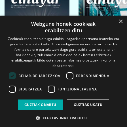
×
Webgune honek cookieak
erabiltzen ditu
Cookieak erabiltzen ditugu edukia, iragarkiak pertsonalizatzeko eta
gure trafikoa aztertzeko. Gure webgunearen erabilerari buruzko
informazioa ere partekatzen dugu gure publizitate- eta analisi-
bazkideekin, zuk eman diezun edo haiek beren zerbitzuak
erabiltzeagatik bildu duten beste informazio batzuekin konbina
dezaketenak.
BEHAR-BEHARREZKOA
ERRENDIMENDUA
BIDERATZEA
FUNTZIONALTASUNA
2026ko eka. 1a
2026ko mar. 1a
GUZTIAK ONARTU
GUZTIAK UKATU
XEHETASUNAK ERAKUTSI