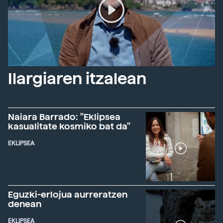
Ilargiaren itzalean
Naiara Barrado: "Eklipsea
kasualitate kosmiko bat da"
EKLIPSEA
Eguzki-erlojua aurreratzen
denean
EKLIPSEA