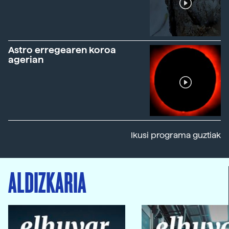
Astro erregearen koroa
agerian
Ikusi programa guztiak
ALDIZKARIA