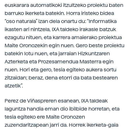
euskarara automatikoki itzultzeko proiektu baten
barruko ikerketa batekin. Horra iristeko bidea
“oso naturala” izan dela onartu du: “Informatika
ikasten ari nintzela, IXA taldeko irakasle batzuk
ezagutu nituen, eta karrera amaierako proiektua
Maite Oronozekin egin nuen. Gero beste proiektu
batekin lotu nuen, eta jarraian Hizkuntzaren
Azterketa eta Prozesamendua Masterra egin
nuen. Hori eta gero, tesia egiteko aukera sortu
zitzaidan; beraz, dena etorri da bata bestearen
atzetik”.
Perez de Viñaspreren esanean, IXA taldeak
laguntza handia eman dio ibilbide horretan, eta
tesia egiteko ere Maite Oronozen
zuzendaritzapean jarri da. Horrek ikerketa-gaia