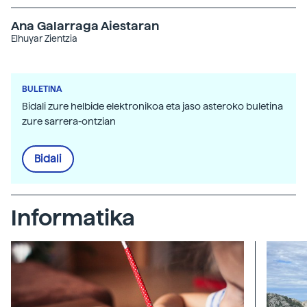
Ana Galarraga Aiestaran
Elhuyar Zientzia
BULETINA
Bidali zure helbide elektronikoa eta jaso asteroko buletina
zure sarrera-ontzian
Bidali
Informatika