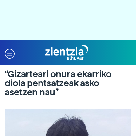
“Gizarteari onura ekarriko
diola pentsatzeak asko
asetzen nau”