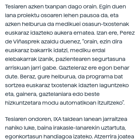
Tesiaren azken txanpan dago orain. Egin duen
lana proiektu osoaren lehen pausoa da, eta
azken helburua da medikuei osasun-txostenak
euskaraz idazteko aukera ematea. Izan ere, Perez
de Viñasprek azaldu duenez, “orain, ezin dira
euskaraz bakarrik idatzi, mediku erdal
elebakarrak izanik, pazientearen segurtasuna
arriskuan jarri gabe. Gazteleraz ere egon behar
dute. Beraz, gure helburua, da programa bat
sortzea euskaraz txostenak idazten laguntzeko
eta, gainera, gaztelaniara edo beste
hizkuntzetara modu automatikoan itzultzeko”.
Tesiaren ondoren, IXA taldean lanean jarraitzea
nahiko luke, baina irakasle-lanarekin uztartuta,
egonkortasun handiagoa izateko. Atzerrira joatea