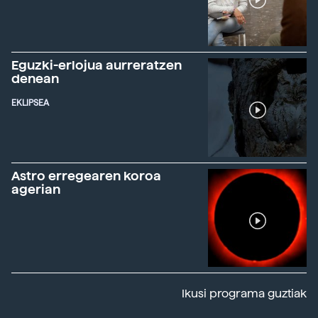
Eguzki-erlojua aurreratzen
denean
EKLIPSEA
Astro erregearen koroa
agerian
Ikusi programa guztiak