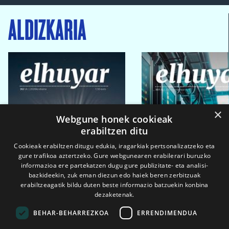
ALDIZKARIA
×
Webgune honek cookieak
erabiltzen ditu
Cookieak erabiltzen ditugu edukia, iragarkiak pertsonalizatzeko eta
gure trafikoa aztertzeko. Gure webgunearen erabilerari buruzko
informazioa ere partekatzen dugu gure publizitate- eta analisi-
bazkideekin, zuk eman diezun edo haiek beren zerbitzuak
erabiltzeagatik bildu duten beste informazio batzuekin konbina
dezaketenak.
BEHAR-BEHARREZKOA
ERRENDIMENDUA