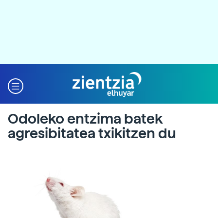
Odoleko entzima batek
agresibitatea txikitzen du