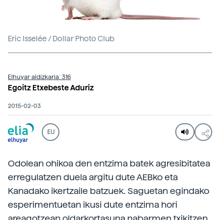
Eric Isselée / Dollar Photo Club
Elhuyar aldizkaria: 316
Egoitz Etxebeste Aduriz
2015-02-03
EU
Odolean ohikoa den entzima batek agresibitatea
erregulatzen duela argitu dute AEBko eta
Kanadako ikertzaile batzuek. Saguetan egindako
esperimentuetan ikusi dute entzima hori
areagotzean oldarkortasuna nabarmen txikitzen