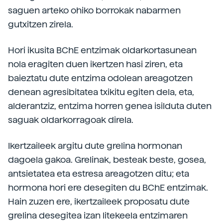
saguen arteko ohiko borrokak nabarmen
gutxitzen zirela.
Hori ikusita BChE entzimak oldarkortasunean
nola eragiten duen ikertzen hasi ziren, eta
baieztatu dute entzima odolean areagotzen
denean agresibitatea txikitu egiten dela, eta,
alderantziz, entzima horren genea isilduta duten
saguak oldarkorragoak direla.
Ikertzaileek argitu dute grelina hormonan
dagoela gakoa. Grelinak, besteak beste, gosea,
antsietatea eta estresa areagotzen ditu; eta
hormona hori ere desegiten du BChE entzimak.
Hain zuzen ere, ikertzaileek proposatu dute
grelina desegitea izan litekeela entzimaren