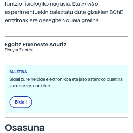
funtzio fisiologiko nagusia. Eta
in vitro
esperimentuekin baieztatu dute gizakien BChE
entzimak ere desegiten duela grelina.
Egoitz Etxebeste Aduriz
Elhuyar Zientzia
BULETINA
Bidali zure helbide elektronikoa eta jaso asteroko buletina
zure sarrera-ontzian
Bidali
Osasuna