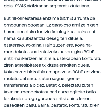
dela.
PNAS
aldizkarian argitaratu dute lana
.
Butirilkolinestarasa entzima (BChE) arrunta da
ornodunen odolean. Ez dago oso argi zein den
haren benetako funtzio fisiologikoa, baina bai
hamaika substantzia desegiten dituela,
esaterako, kokaina. Hain zuzen ere, kokaina-
mendekotasuna tratatzeko aukera gisa BChE
entzima ikertzen ari zirela, ustekabean konturatu
ziren agresibitatea txikitzea eragiten duela.
Kokainaren hidrolisia areagotzeko BChE entzima
mutatu bat sartu zieten saguei, gene-
transferentzia bidez. Batetik, baieztatu zuten
kokaina-mendekotasunari aurre egiteko balio
lezakeela, droga garunera iritsi baino lehen
desegiten baitu. Baina, bestetik, konturatu ziren