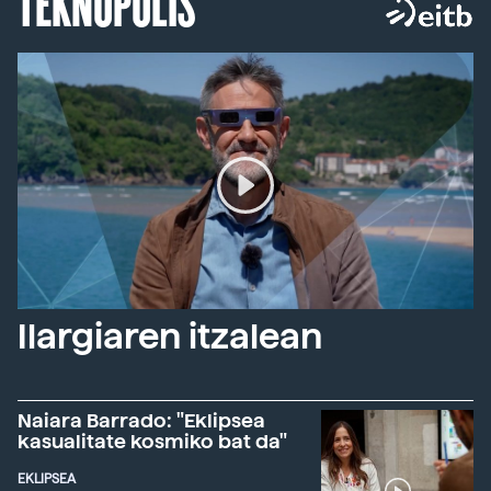
TEKNOPOLIS
Ilargiaren itzalean
Naiara Barrado: "Eklipsea
kasualitate kosmiko bat da"
EKLIPSEA