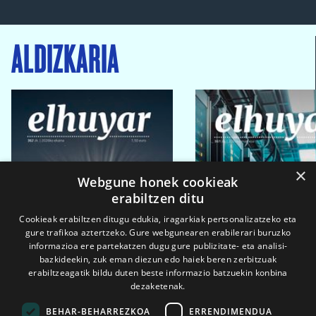
ALDIZKARIA
×
Webgune honek cookieak
erabiltzen ditu
Cookieak erabiltzen ditugu edukia, iragarkiak pertsonalizatzeko eta
gure trafikoa aztertzeko. Gure webgunearen erabilerari buruzko
informazioa ere partekatzen dugu gure publizitate- eta analisi-
bazkideekin, zuk eman diezun edo haiek beren zerbitzuak
erabiltzeagatik bildu duten beste informazio batzuekin konbina
dezaketenak.
BEHAR-BEHARREZKOA
ERRENDIMENDUA