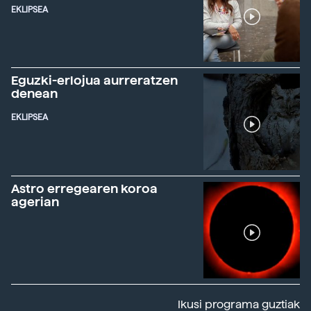
EKLIPSEA
Eguzki-erlojua aurreratzen
denean
EKLIPSEA
Astro erregearen koroa
agerian
Ikusi programa guztiak