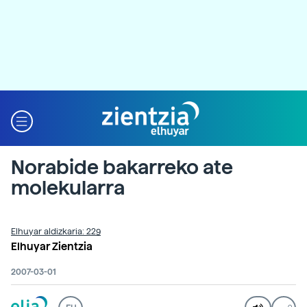
Norabide bakarreko ate
molekularra
Elhuyar aldizkaria: 229
Elhuyar Zientzia
2007-03-01