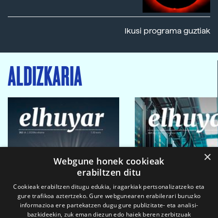
Ikusi programa guztiak
ALDIZKARIA
×
Webgune honek cookieak
erabiltzen ditu
Cookieak erabiltzen ditugu edukia, iragarkiak pertsonalizatzeko eta
gure trafikoa aztertzeko. Gure webgunearen erabilerari buruzko
informazioa ere partekatzen dugu gure publizitate- eta analisi-
bazkideekin, zuk eman diezun edo haiek beren zerbitzuak