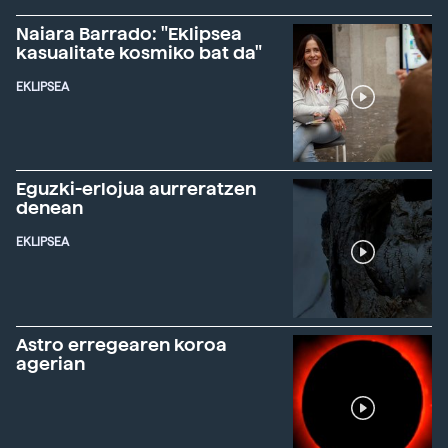
Naiara Barrado: "Eklipsea
kasualitate kosmiko bat da"
EKLIPSEA
Eguzki-erlojua aurreratzen
denean
EKLIPSEA
Astro erregearen koroa
agerian