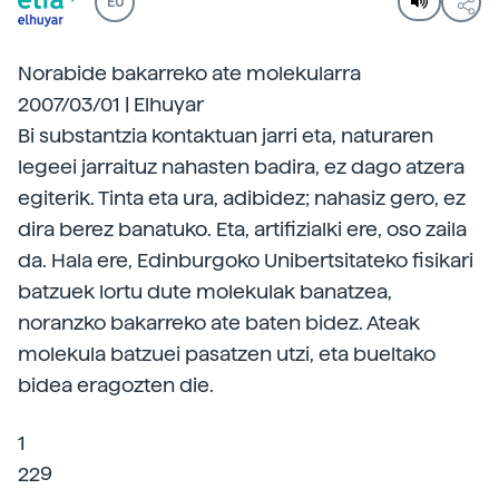
EU
Norabide bakarreko ate molekularra
2007/03/01 | Elhuyar
Bi substantzia kontaktuan jarri eta, naturaren
legeei jarraituz nahasten badira, ez dago atzera
egiterik. Tinta eta ura, adibidez; nahasiz gero, ez
dira berez banatuko. Eta, artifizialki ere, oso zaila
da. Hala ere, Edinburgoko Unibertsitateko fisikari
batzuek lortu dute molekulak banatzea,
noranzko bakarreko ate baten bidez. Ateak
molekula batzuei pasatzen utzi, eta bueltako
bidea eragozten die.
1
229