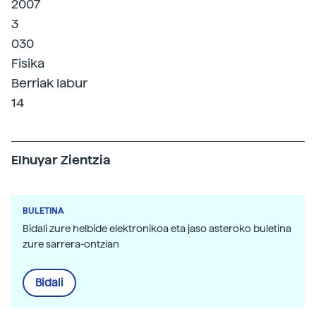
2007
3
030
Fisika
Berriak labur
14
Elhuyar Zientzia
BULETINA
Bidali zure helbide elektronikoa eta jaso asteroko buletina
zure sarrera-ontzian
Bidali