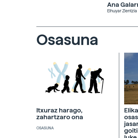
Ana Galar
Elhuyar Zientzia
Osasuna
Itxuraz harago,
Elik
zahartzaro ona
osas
jasa
OSASUNA
goit
luke