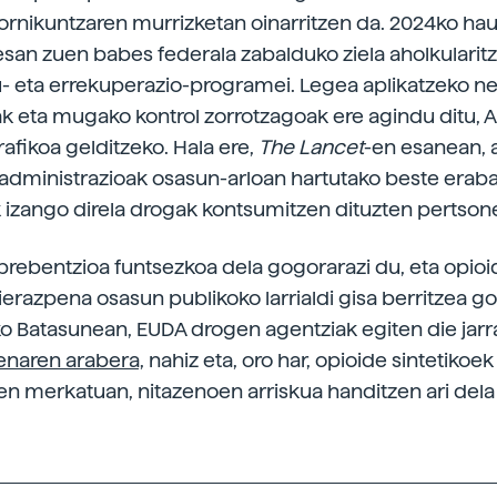
ornikuntzaren murrizketan oinarritzen da. 2024ko h
san zuen babes federala zabalduko ziela aholkularitz
 eta errekuperazio-programei. Legea aplikatzeko ne
k eta mugako kontrol zorrotzagoak ere agindu ditu, 
afikoa gelditzeko. Hala ere,
The Lancet
-en esanean, 
 administrazioak osasun-arloan hartutako beste erab
k izango direla drogak kontsumitzen dituzten pertson
prebentzioa funtsezkoa dela gogorarazi du, eta opio
dierazpena osasun publikoko larrialdi gisa berritzea
o Batasunean, EUDA drogen agentziak egiten die jarra
enaren arabera,
nahiz eta, oro har, opioide sintetikoek 
n merkatuan, nitazenoen arriskua handitzen ari dela