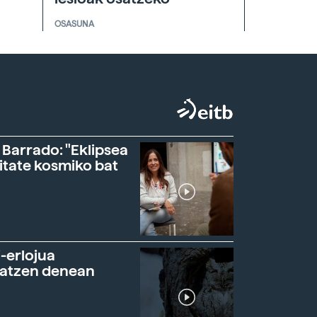
OSASUNA
 Barrado: "Eklipsea
itate kosmiko bat
-erlojua
ratzen denean