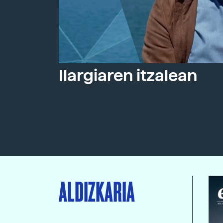
Ilargiaren itzalean
ALDIZKARIA