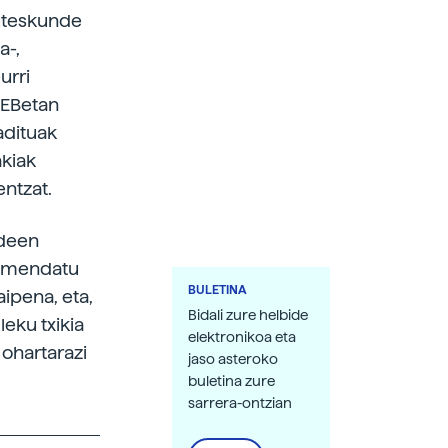
auteskunde
a-,
urri
AEBetan
adituak
akiak
entzat.
ideen
 gomendatu
BULETINA
ipena, eta,
Bidali zure helbide
leku txikia
elektronikoa eta
 ohartarazi
jaso asteroko
buletina zure
sarrera-ontzian