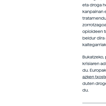
eta droga h
kanpainan e
tratamendu-
zorrotzagoa
opioideen tr
beldur dira
kaltegarria
Bukatzeko, 
krisiaren a
du. Europak
azken txost
duten droge
du.