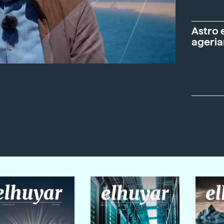
Astro 
ageria