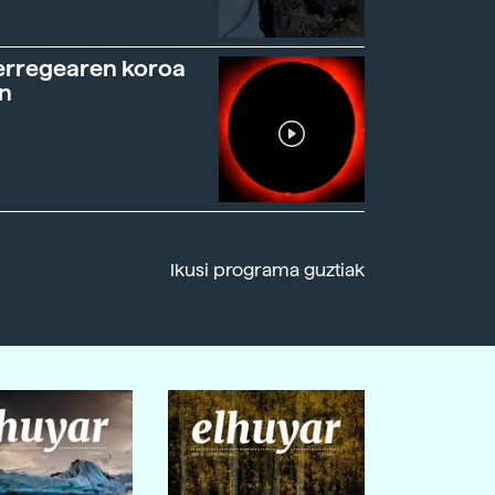
erregearen koroa
n
Ikusi programa guztiak