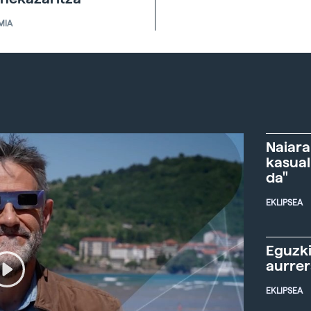
MIA
Naiara
kasual
da"
EKLIPSEA
Eguzki
aurre
EKLIPSEA