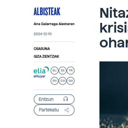
ALBISTEAK
Nita
kris
Ana Galarraga Aiestaran
2024-12-10
ohar
OSASUNA
GIZA ZIENTZIAK
EU
ES
FR
EN
CA
GA
Partekatu