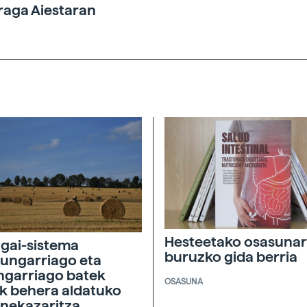
raga Aiestaran
Hesteetako osasunar
agai-sistema
buruzko gida berria
ungarriago eta
ngarriago batek
OSASUNA
ik behera aldatuko
 nekazaritza