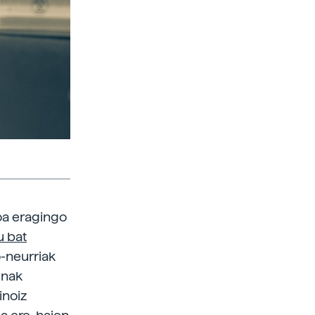
oa eragingo
u bat
o-neurriak
enak
inoiz