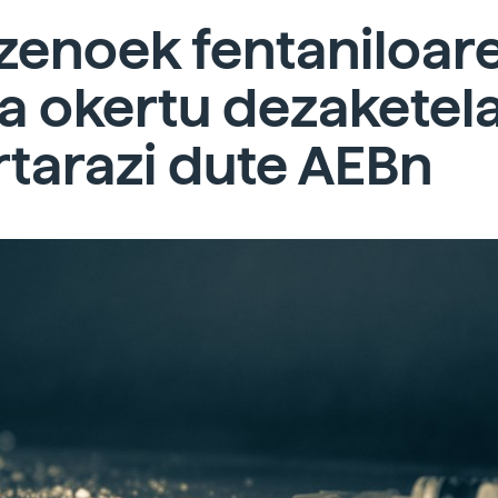
zenoek fentaniloar
ia okertu dezaketel
tarazi dute AEBn