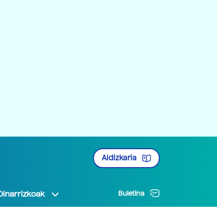
Aldizkaria
Oinarrizkoak
Buletina