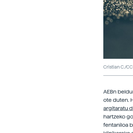
Cristian C./C
AEBn beldur
ote duten. 
argitaratu 
hartzeko go
fentaniloa b