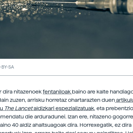
C-BY-SA
 dira nitazenoek
fentaniloak
baino are kalte handiag
Hain zuzen, arrisku horretaz ohartarazten duen
artikul
du
The Lancet
aldizkari espezializatuak
, eta prebentzi
mendatu die arduradunei. Izan ere, nitazeno gogorr
aino 40 aldiz ahaltsuagoak dira. Horrexegatik, ez dira 