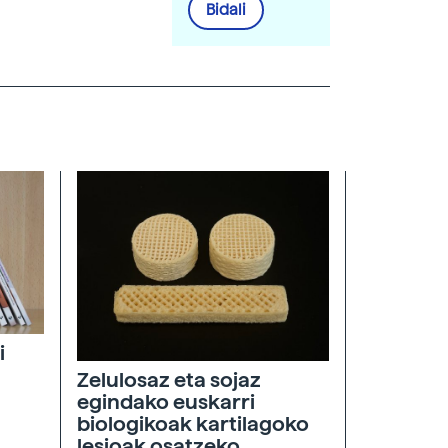
Bidali
i
Zelulosaz eta sojaz
egindako euskarri
biologikoak kartilagoko
lesioak osatzeko