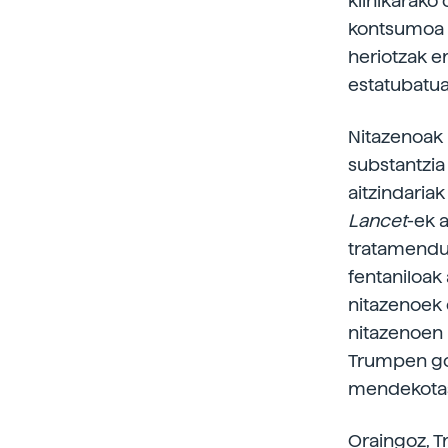
klinikarako 
kontsumoa h
heriotzak er
estatubatuar
Nitazenoak 
substantzia
aitzindariak
Lancet
-ek 
tratamendua
fentaniloak
nitazenoek 
nitazenoen 
Trumpen gob
mendekotasu
Oraingoz, 