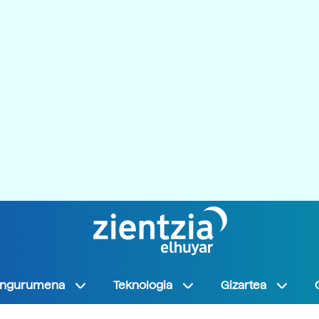
Ingurumena
Teknologia
Gizartea