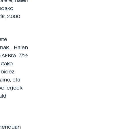
a ere, haien
indako
ik, 2.000
ste
pinak… Haien
a AEBra.
The
tutako
ibidez,
aino, eta
eko legeek
ald
amenduan