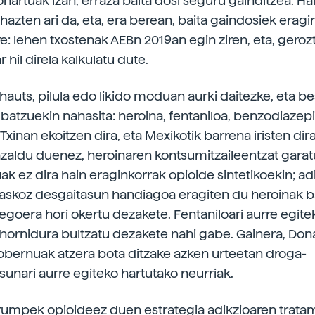
onartuak izan, erraza baita dosi seguru gainditzea. Hal
azten ari da, eta, era berean, baita gaindosiek erag
e: lehen txostenak AEBn 2019an egin ziren, eta, gerozt
 hil direla kalkulatu dute.
hauts, pilula edo likido moduan aurki daitezke, eta be
 batzuekin nahasita: heroina, fentaniloa, benzodiaze
 Txinan ekoitzen dira, eta Mexikotik barrena iristen dir
azaldu duenez, heroinaren kontsumitzaileentzat gara
k ez dira hain eraginkorrak opioide sintetikoekin; ad
 askoz desgaitasun handiagoa eragiten du heroinak b
egoera hori okertu dezakete. Fentaniloari aurre egit
hornidura bultzatu dezakete nahi gabe. Gainera, Don
ernuak atzera bota ditzake azken urteetan droga-
nari aurre egiteko hartutako neurriak.
Trumpek opioideez duen estrategia adikzioaren trat