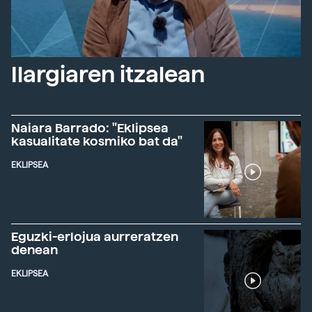
Ilargiaren itzalean
Naiara Barrado: "Eklipsea
kasualitate kosmiko bat da"
EKLIPSEA
Eguzki-erlojua aurreratzen
denean
EKLIPSEA