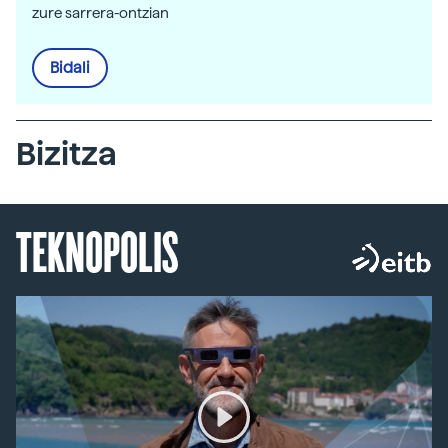
zure sarrera-ontzian
Bidali
Bizitza
TEKNOPOLIS