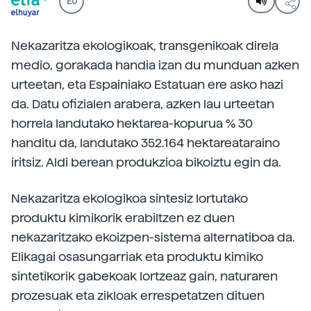
EU
Nekazaritza ekologikoak, transgenikoak direla
medio, gorakada handia izan du munduan azken
urteetan, eta Espainiako Estatuan ere asko hazi
da. Datu ofizialen arabera, azken lau urteetan
horrela landutako hektarea-kopurua % 30
handitu da, landutako 352.164 hektareataraino
iritsiz. Aldi berean produkzioa bikoiztu egin da.
Nekazaritza ekologikoa sintesiz lortutako
produktu kimikorik erabiltzen ez duen
nekazaritzako ekoizpen-sistema alternatiboa da.
Elikagai osasungarriak eta produktu kimiko
sintetikorik gabekoak lortzeaz gain, naturaren
prozesuak eta zikloak errespetatzen dituen