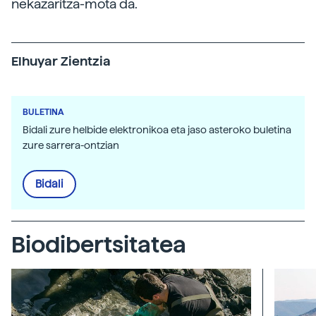
nekazaritza-mota da.
Elhuyar Zientzia
BULETINA
Bidali zure helbide elektronikoa eta jaso asteroko buletina
zure sarrera-ontzian
Bidali
Biodibertsitatea