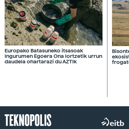
Europako Batasuneko itsasoak
Bisont
Ingurumen Egoera Ona lortzetik urrun
ekosis
daudela ohartarazi du AZTIk
frogat
TEKNOPOLIS