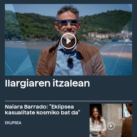
Ilargiaren itzalean
Naiara Barrado: "Eklipsea
kasualitate kosmiko bat da"
EKLIPSEA