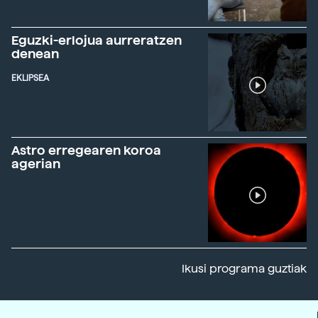
Eguzki-erlojua aurreratzen
denean
EKLIPSEA
Astro erregearen koroa
agerian
Ikusi programa guztiak