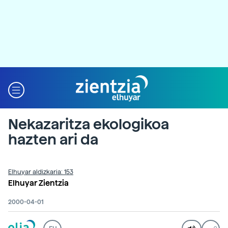
Nekazaritza ekologikoa
hazten ari da
Elhuyar aldizkaria: 153
Elhuyar Zientzia
2000-04-01