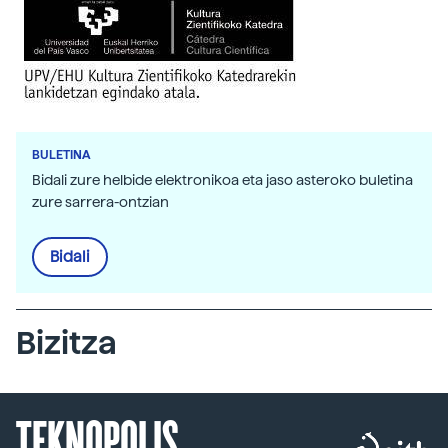
BULETINA
Bidali zure helbide elektronikoa eta jaso asteroko buletina
zure sarrera-ontzian
Bidali
Bizitza
TEKNOPOLIS