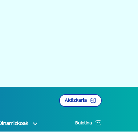
Aldizkaria
Oinarrizkoak
Buletina