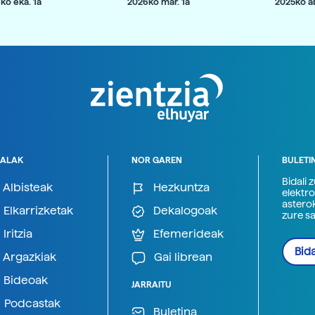
ko eka. 1a
2026ko mar. 1a
2025ko ab
ALAK
NOR GAREN
BULETI
Bidali 
Albisteak
Hezkuntza
elektro
astero
Elkarrizketak
Dekalogoak
zure s
Iritzia
Efemerideak
Bida
Argazkiak
Gai librean
Bideoak
JARRAITU
Podcastak
Buletina