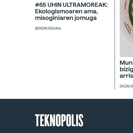
#65 UHIN ULTRAMOREAK:
Ekologismoaren ama,
misoginiaren jomuga
BERDINTASUNA
Mun
bizi
arri
EKONO
TEKNOPOLIS