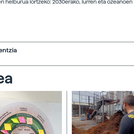
n helburua lortzeko: 2030erako, lurren eta ozeanoen
entzia
ea