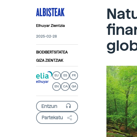
ALBISTEAK
Nat
fina
Elhuyar Zientzia
2025-02-28
glo
BIODIBERTSITATEA
GIZA ZIENTZIAK
EU
ES
FR
EN
CA
GA
Partekatu