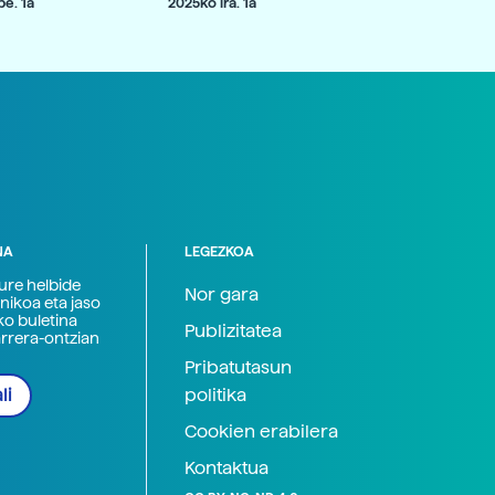
e. 1a
2025ko ira. 1a
NA
LEGEZKOA
zure helbide
Nor gara
nikoa eta jaso
ko buletina
Publizitatea
arrera-ontzian
Pribatutasun
politika
li
Cookien erabilera
Kontaktua