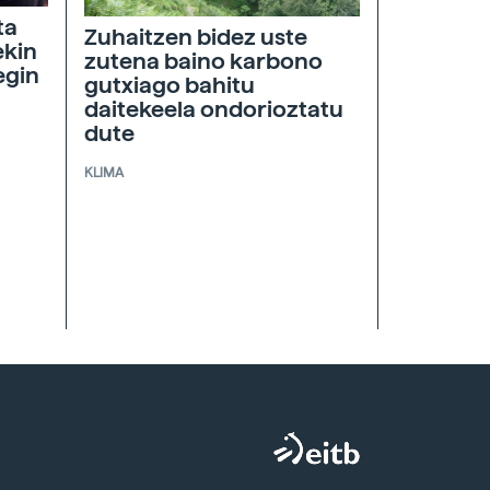
ta
Zuhaitzen bidez uste
ekin
zutena baino karbono
egin
gutxiago bahitu
daitekeela ondorioztatu
dute
KLIMA