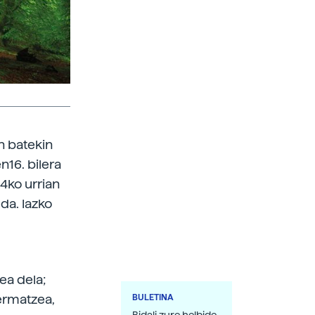
n batekin
n16. bilera
24ko urrian
da. Iazko
ea dela;
ermatzea,
BULETINA
Bidali zure helbide