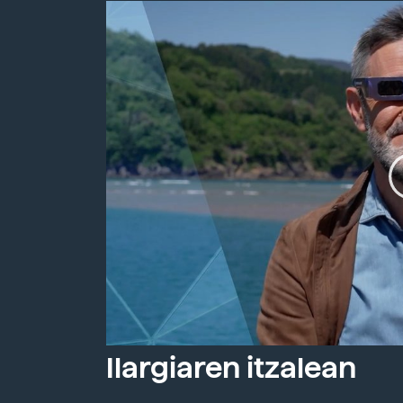
Ilargiaren itzalean