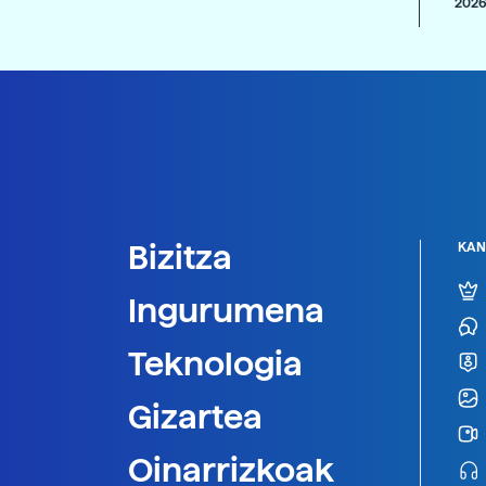
2026
Bizitza
KAN
Ingurumena
Teknologia
Gizartea
Oinarrizkoak