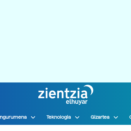
Ingurumena
Teknologia
Gizartea