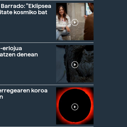
 Barrado: "Eklipsea
itate kosmiko bat
-erlojua
ratzen denean
erregearen koroa
n