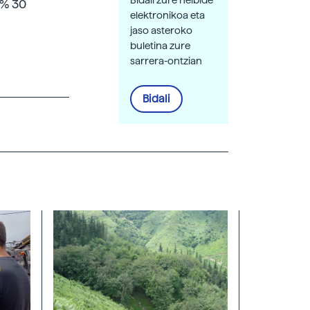
 % 30
elektronikoa eta
jaso asteroko
buletina zure
sarrera-ontzian
Bidali