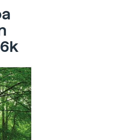
oa
n
16k