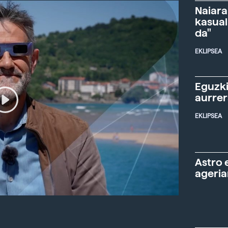
Naiara
kasual
da"
EKLIPSEA
Eguzki
aurre
EKLIPSEA
Astro 
ageria