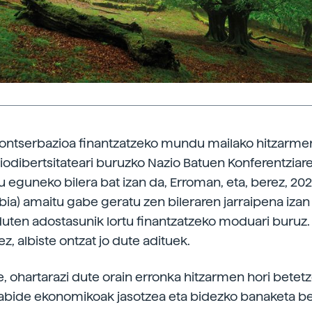
ontserbazioa finantzatzeko mundu mailako hitzarme
iodibertsitateari buruzko Nazio Batuen Konferentziare
u eguneko bilera bat izan da, Erroman, eta, berez, 20
bia) amaitu gabe geratu zen bileraren jarraipena izan 
 duten adostasunik lortu finantzatzeko moduari buruz.
, albiste ontzat jo dute adituek.
e, ohartarazi dute orain erronka hitzarmen hori betetz
iabide ekonomikoak jasotzea eta bidezko banaketa b