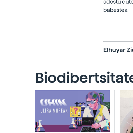
adostu dute
babestea.
Elhuyar Zi
Biodibertsitat