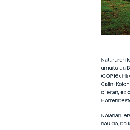
Naturaren k
amaitu da B
(COP16). Hir
Calin (Kolon
bileran, ez
Horrenbestez
Nolanahi er
hau da, bal