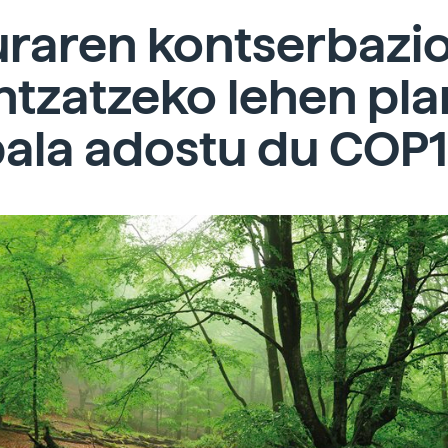
uraren kontserbazi
ntzatzeko lehen pla
bala adostu du COP