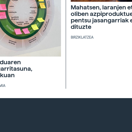
Mahatsen, laranjen e
oliben azpiproduktu
pentsu jasangarriak 
dituzte
BIRZIKLATZEA
duaren
garritasuna,
skuan
MIA