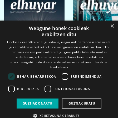
×
Webgune honek cookieak
erabiltzen ditu
Cookieak erabiltzen ditugu edukia, iragarkiak pertsonalizatzeko eta
gure trafikoa aztertzeko. Gure webgunearen erabilerari buruzko
informazioa ere partekatzen dugu gure publizitate- eta analisi-
bazkideekin, zuk eman diezun edo haiek beren zerbitzuak
erabiltzeagatik bildu duten beste informazio batzuekin konbina
dezaketenak.
BEHAR-BEHARREZKOA
ERRENDIMENDUA
BIDERATZEA
FUNTZIONALTASUNA
2026ko eka. 1a
2026ko mar. 1a
GUZTIAK ONARTU
GUZTIAK UKATU
XEHETASUNAK ERAKUTSI