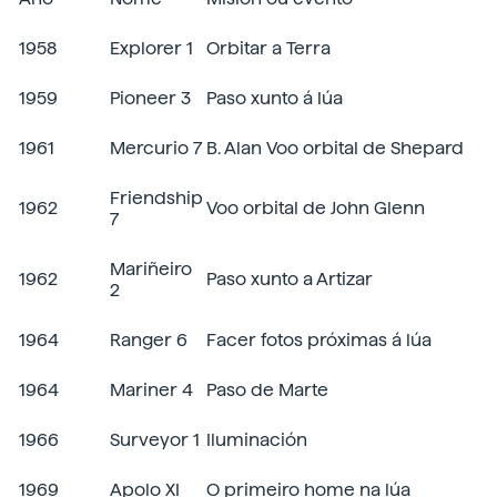
1958
Explorer 1
Orbitar a Terra
1959
Pioneer 3
Paso xunto á lúa
1961
Mercurio 7
B. Alan Voo orbital de Shepard
Friendship
1962
Voo orbital de John Glenn
7
Mariñeiro
1962
Paso xunto a Artizar
2
1964
Ranger 6
Facer fotos próximas á lúa
1964
Mariner 4
Paso de Marte
1966
Surveyor 1
Iluminación
1969
Apolo XI
O primeiro home na lúa