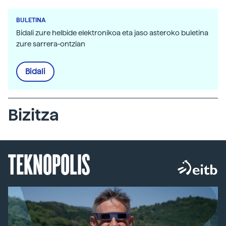
BULETINA
Bidali zure helbide elektronikoa eta jaso asteroko buletina
zure sarrera-ontzian
Bidali
Bizitza
TEKNOPOLIS