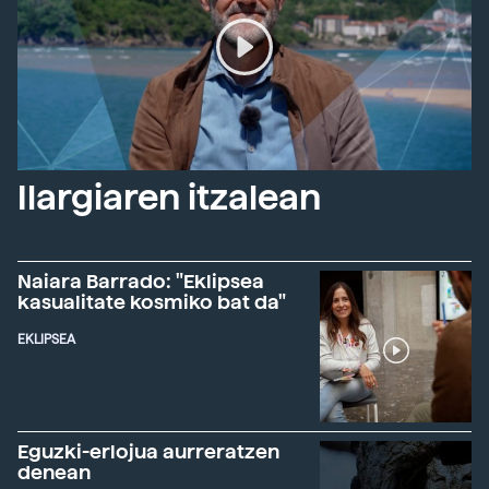
Ilargiaren itzalean
Naiara Barrado: "Eklipsea
kasualitate kosmiko bat da"
EKLIPSEA
Eguzki-erlojua aurreratzen
denean