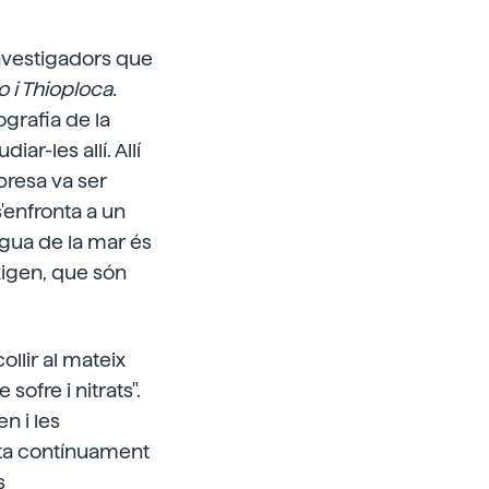
 investigadors que
 i Thioploca.
ografia de la
ar-les allí. Allí
presa va ser
'enfronta a un
aigua de la mar és
oxigen, que són
llir al mateix
sofre i nitrats".
n i les
ssita contínuament
s