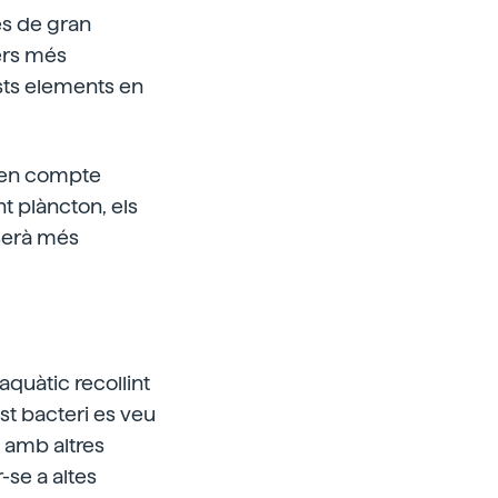
s de gran
sers més
sts elements en
nt en compte
nt plàncton, els
 serà més
aquàtic recollint
st bacteri es veu
 amb altres
-se a altes