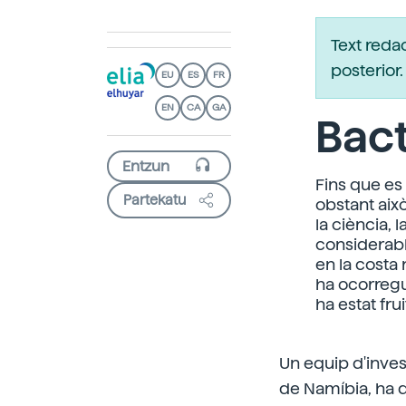
Text reda
posterio
EU
ES
FR
EN
CA
GA
Bact
Fins que es
Partekatu
obstant aix
la ciència,
considerabl
en la costa
ha ocorregu
ha estat frui
Un equip d'invest
de Namíbia, ha d