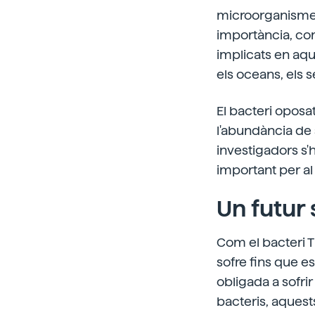
microorganisme
importància, com
implicats en aq
els oceans, els s
El bacteri oposat
l'abundància de s
investigadors s'
important per al
Un futur
Com el bacteri T
sofre fins que e
obligada a sofri
bacteris, aquest