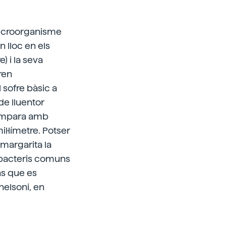
microorganisme
 lloc en els
) i la seva
ren
sofre bàsic a
 de lluentor
 compara amb
il·límetre. Potser
margarita la
 bacteris comuns
ns que es
helsoni, en