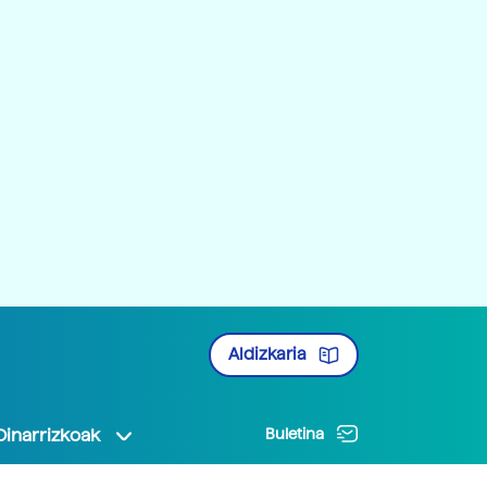
Aldizkaria
Oinarrizkoak
Buletina