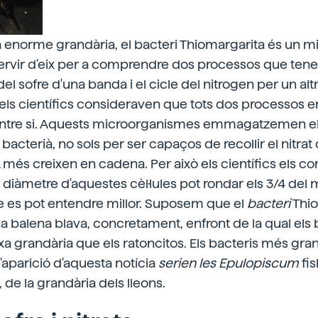
a enorme grandària, el bacteri Thiomargarita és un 
ervir d'eix per a comprendre dos processos que tenen
del sofre d'una banda i el cicle del nitrogen per un altre
a, els científics consideraven que tots dos processos e
ntre si. Aquests microorganismes emmagatzemen el 
r bacterià, no sols per ser capaços de recollir el nitrat
 més creixen en cadena. Per això els científics els
 El diàmetre d'aquestes cèl·lules pot rondar els 3/4 del m
es pot entendre millor. Suposem que el
bacteri
Thio
a balena blava, concretament, enfront de la qual els
ixa grandària que els ratoncitos. Els bacteris més gra
l'aparició d'aquesta notícia
serien les Epulopiscum
fis
de la grandària dels lleons.