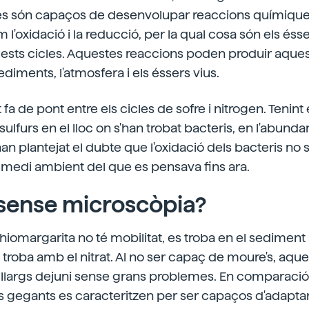
s són capaços de desenvolupar reaccions químique
 l'oxidació i la reducció, per la qual cosa són els és
uests cicles. Aquestes reaccions poden produir aque
ediments, l'atmosfera i els éssers vius.
 fa de pont entre els cicles de sofre i nitrogen. Teni
ulfurs en el lloc on s'han trobat bacteris, en l'abunda
han plantejat el dubte que l'oxidació dels bacteris no
 medi ambient del que es pensava fins ara.
 sense microscòpia?
hiomargarita no té mobilitat, es troba en el sediment 
s troba amb el nitrat. Al no ser capaç de moure's, aque
r llargs dejuni sense grans problemes. En comparació
s gegants es caracteritzen per ser capaços d'adaptar