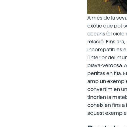
A més de la sev
exòtic que pot s
oceans (el cicle 
relació. Fins ar
incompatibles e
l'interior del mu
blava-verdosa. A
perlitas en fila.
amb un exemple 
convertim en un
tindrien la mate
coneixien fins a 
aquest exemple, 