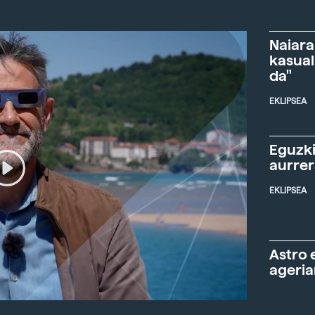
Naiara
kasual
da"
EKLIPSEA
Eguzki
aurre
EKLIPSEA
Astro 
ageria