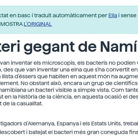
ctat en basc i traduït automàticament per
Elia
i sense 
r. MOSTRA
L’ORIGINAL
eri gegant de Namí
 van inventar els microscopis, els bacteris no podien 
ò, des que van inventar una eina que s'ha convertit e
 la llista d'éssers que habiten en aquest món ha augme
ement. No obstant això, encara un grup de científics
 namibiana un bacteri visible a simple vista. Com tan
t en la història de la ciència, en aquesta ocasió el 
t de la casualitat.
igadors d'Alemanya, Espanya i els Estats Units, trebal
escobert i batejat el bacteri més gran coneguda fins