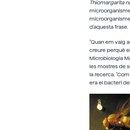
Thiomargarita n
microorganisme 
microorganismes
d'aquesta frase.
"Quan em vaig a
creure perquè el
Microbiologia Mar
les mostres de s
la recerca. "Com
era el bacteri del