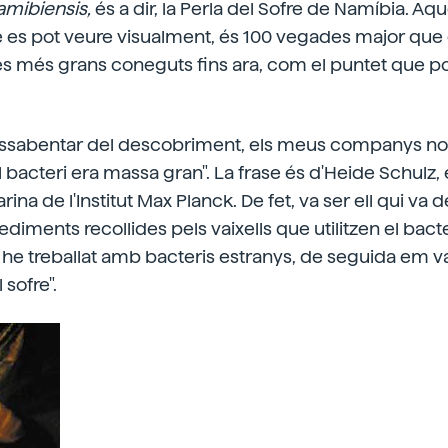
amibiensis,
és a dir, la Perla del Sofre de Namíbia. Aq
es pot veure visualment, és 100 vegades major que 
 més grans coneguts fins ara, com el puntet que po
ssabentar del descobriment, els meus companys no
 bacteri era massa gran". La frase és d'Heide Schulz,
ina de l'Institut Max Planck. De fet, va ser ell qui va 
ediments recollides pels vaixells que utilitzen el bact
 he treballat amb bacteris estranys, de seguida em 
 sofre".