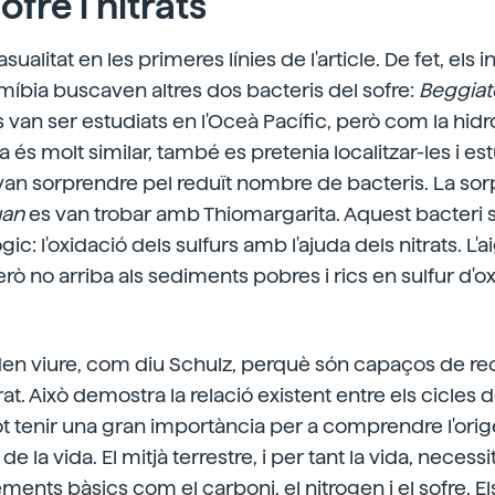
ofre i nitrats
ualitat en les primeres línies de l'article. De fet, els
míbia buscaven altres dos bacteris del sofre:
Beggiato
 van ser estudiats en l'Oceà Pacífic, però com la hidr
és molt similar, també es pretenia localitzar-les i estudi
s van sorprendre pel reduït nombre de bacteris. La sor
an
es van trobar amb Thiomargarita. Aquest bacteri s
ic: l'oxidació dels sulfurs amb l'ajuda dels nitrats. L'
però no arriba als sediments pobres i rics en sulfur d'
den viure, com diu Schulz, perquè són capaços de reco
at. Això demostra la relació existent entre els cicles de 
t tenir una gran importància per a comprendre l'orige
de la vida. El mitjà terrestre, i per tant la vida, nece
ements bàsics com el carboni, el nitrogen i el sofre. El