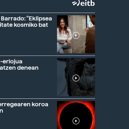
 Barrado: "Eklipsea
itate kosmiko bat
-erlojua
ratzen denean
erregearen koroa
n