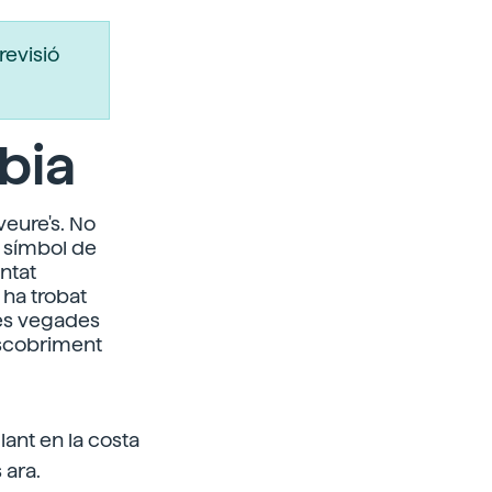
revisió
bia
veure's. No
n símbol de
ntat
 ha trobat
tes vegades
descobriment
lant en la costa
 ara.