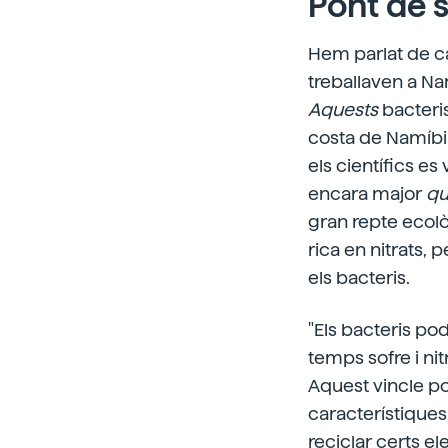
Pont de s
Hem parlat de cas
treballaven a Na
Aquests
bacteris
costa de Namíbia 
els científics e
encara major
qu
gran repte ecològ
rica en nitrats, 
els bacteris.
"Els bacteris po
temps sofre i nitr
Aquest vincle po
característiques 
reciclar certs el