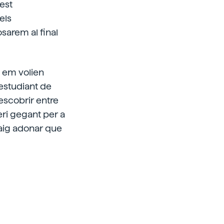
uest
els
sarem al final
 em volien
 estudiant de
descobrir entre
eri gegant per a
vaig adonar que