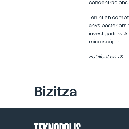
concentracions d
Tenint en compte
anys posteriors a
investigadors. Ai
microscòpia.
Publicat en 7K
Bizitza
TEKNOPOLIS