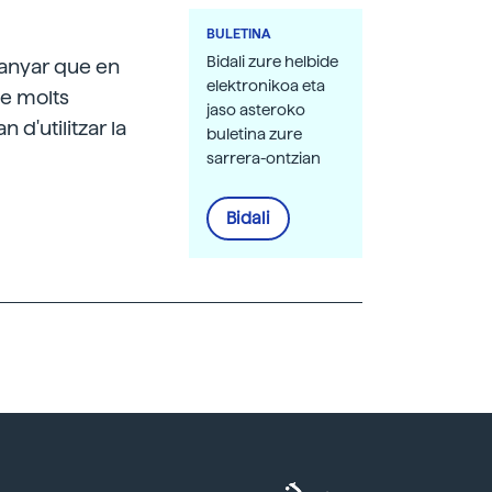
BULETINA
Bidali zure helbide
ranyar que en
elektronikoa eta
de molts
jaso asteroko
d'utilitzar la
buletina zure
sarrera-ontzian
Bidali