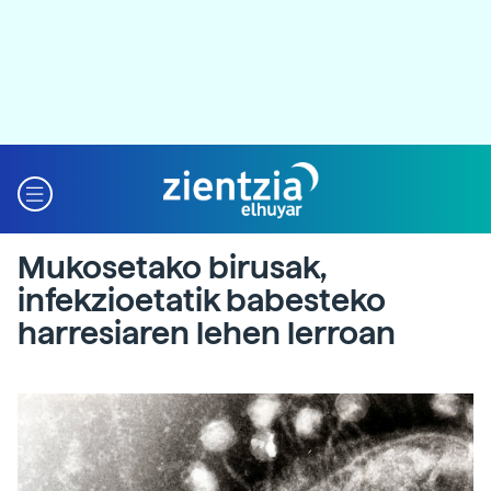
Mukosetako birusak,
infekzioetatik babesteko
harresiaren lehen lerroan