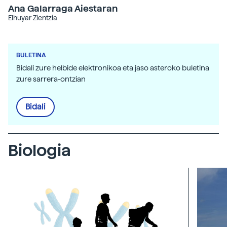
Ana Galarraga Aiestaran
Elhuyar Zientzia
BULETINA
Bidali zure helbide elektronikoa eta jaso asteroko buletina
zure sarrera-ontzian
Bidali
Biologia