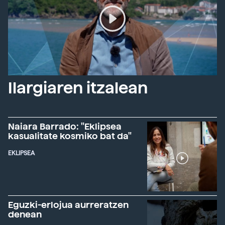
Ilargiaren itzalean
Naiara Barrado: "Eklipsea
kasualitate kosmiko bat da"
EKLIPSEA
Eguzki-erlojua aurreratzen
denean