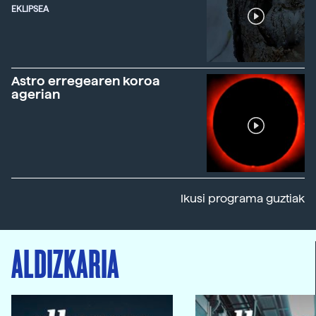
EKLIPSEA
Astro erregearen koroa
agerian
Ikusi programa guztiak
ALDIZKARIA