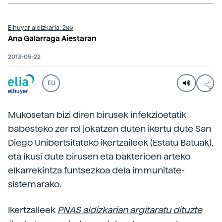
Elhuyar aldizkaria: 299
Ana Galarraga Aiestaran
2013-05-22
EU
Mukosetan bizi diren birusek infekzioetatik
babesteko zer rol jokatzen duten ikertu dute San
Diego Unibertsitateko ikertzaileek (Estatu Batuak),
eta ikusi dute birusen eta bakterioen arteko
elkarrekintza funtsezkoa dela immunitate-
sistemarako.
Ikertzaileek
PNAS aldizkarian argitaratu dituzte