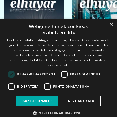
×
Webgune honek cookieak
erabiltzen ditu
Cookieak erabiltzen ditugu edukia, iragarkiak pertsonalizatzeko eta
gure trafikoa aztertzeko. Gure webgunearen erabilerari buruzko
informazioa ere partekatzen dugu gure publizitate- eta analisi-
bazkideekin, zuk eman diezun edo haiek beren zerbitzuak
erabiltzeagatik bildu duten beste informazio batzuekin konbina
dezaketenak.
BEHAR-BEHARREZKOA
ERRENDIMENDUA
BIDERATZEA
FUNTZIONALTASUNA
2026ko eka. 1a
2026ko mar. 1a
GUZTIAK ONARTU
GUZTIAK UKATU
XEHETASUNAK ERAKUTSI