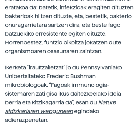
eratakoa da: batetik, infekzioak eragiten dituzten
bakterioak hiltzen dituzte, eta, bestetik, bakterio
onuragarrietara sartzen dira, eta beste fago
batzuekiko erresistente egiten dituzte.
Horrenbestez, funtzio bikoitza jokatzen dute
organismoaren osasunaren zaintzan.
Ikerketa “iraultzailetzat” jo du Pennsylvaniako
Unibertsitateko Frederic Bushman
mikrobiologoak. “Fagoak immunologia-
sistemaren zati gisa ikus daitezkeelako ideia
berria eta kitzikagarria da”, esan du
Nature
aldizkariaren webgunean
egindako
adierazpenetan.