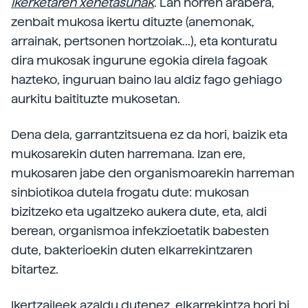
ikerketaren xehetasunak
. Lan horren arabera,
zenbait mukosa ikertu dituzte (anemonak,
arrainak, pertsonen hortzoiak...), eta konturatu
dira mukosak ingurune egokia direla fagoak
hazteko, inguruan baino lau aldiz fago gehiago
aurkitu baitituzte mukosetan.
Dena dela, garrantzitsuena ez da hori, baizik eta
mukosarekin duten harremana. Izan ere,
mukosaren jabe den organismoarekin harreman
sinbiotikoa dutela frogatu dute: mukosan
bizitzeko eta ugaltzeko aukera dute, eta, aldi
berean, organismoa infekzioetatik babesten
dute, bakterioekin duten elkarrekintzaren
bitartez.
Ikertzaileek azaldu dutenez, elkarrekintza hori bi