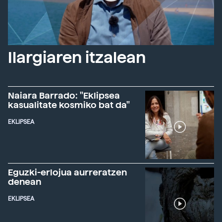
Ilargiaren itzalean
Naiara Barrado: "Eklipsea
kasualitate kosmiko bat da"
EKLIPSEA
Eguzki-erlojua aurreratzen
denean
EKLIPSEA