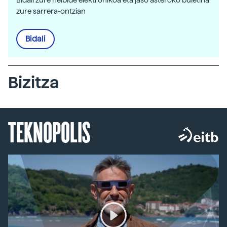
zure sarrera-ontzian
Bidali
Bizitza
TEKNOPOLIS