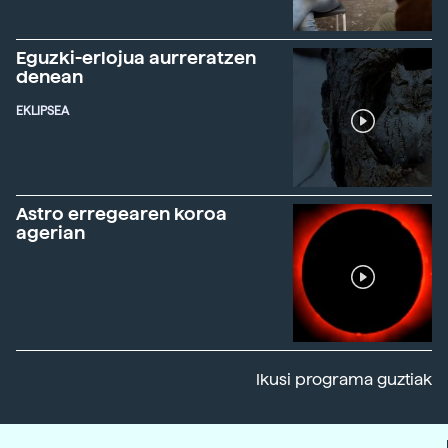
Eguzki-erlojua aurreratzen
denean
EKLIPSEA
Astro erregearen koroa
agerian
Ikusi programa guztiak