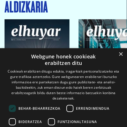
ALDIZKARIA
×
Webgune honek cookieak
erabiltzen ditu
Cookieak erabiltzen ditugu edukia, iragarkiak pertsonalizatzeko eta
gure trafikoa aztertzeko. Gure webgunearen erabilerari buruzko
informazioa ere partekatzen dugu gure publizitate- eta analisi-
bazkideekin, zuk eman diezun edo haiek beren zerbitzuak
erabiltzeagatik bildu duten beste informazio batzuekin konbina
dezaketenak.
BEHAR-BEHARREZKOA
ERRENDIMENDUA
BIDERATZEA
FUNTZIONALTASUNA
2026ko eka. 1a
2026ko mar. 1a