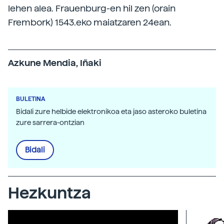
lehen alea. Frauenburg-en hil zen (orain
Frembork) 1543.eko maiatzaren 24ean.
Azkune Mendia, Iñaki
BULETINA
Bidali zure helbide elektronikoa eta jaso asteroko buletina
zure sarrera-ontzian
Bidali
Hezkuntza