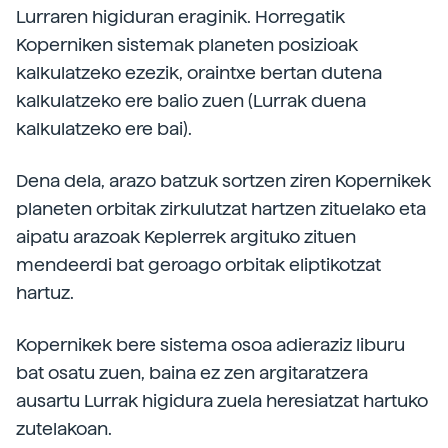
Lurraren higiduran eraginik. Horregatik
Koperniken sistemak planeten posizioak
kalkulatzeko ezezik, oraintxe bertan dutena
kalkulatzeko ere balio zuen (Lurrak duena
kalkulatzeko ere bai).
Dena dela, arazo batzuk sortzen ziren Kopernikek
planeten orbitak zirkulutzat hartzen zituelako eta
aipatu arazoak Keplerrek argituko zituen
mendeerdi bat geroago orbitak eliptikotzat
hartuz.
Kopernikek bere sistema osoa adieraziz liburu
bat osatu zuen, baina ez zen argitaratzera
ausartu Lurrak higidura zuela heresiatzat hartuko
zutelakoan.