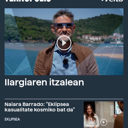
Ilargiaren itzalean
Naiara Barrado: "Eklipsea
kasualitate kosmiko bat da"
EKLIPSEA