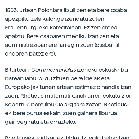
1503. urtean Poloniara itzuli zen eta bere osaba
apezpiku zela kalonge izendatu zuten
Frauenburg-eko katedralean. Ez zen ordea
apaiztu. Bere osabaren mediku izan zen eta
administrazioan ere lan egin zuen (osaba hil
ondoren batez ere).
Bitartean,
Commentariolus
izeneko eskuskribu
batean laburbildu zituen bere ideiak eta
Europako jakitunen artean estimazio handia izan
zuen. Rheticus matematikariak arren eskatu zion
Koperniki bere liburua argitara zezan. Rheticus-
ek bere burua eskaini zuen gainera liburua
gainbegiratu eta orrazteko.
Rheticusek zoritxarrez, hiria utzi egin behar izan