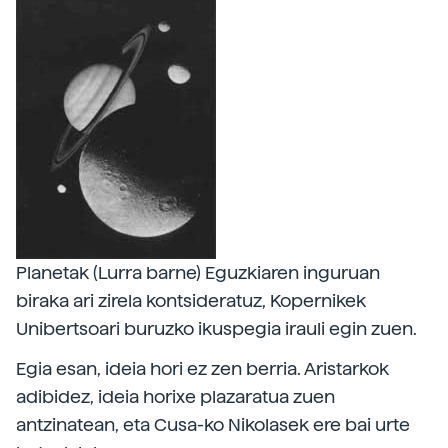
Planetak (Lurra barne) Eguzkiaren inguruan
biraka ari zirela kontsideratuz, Kopernikek
Unibertsoari buruzko ikuspegia irauli egin zuen.
Egia esan, ideia hori ez zen berria. Aristarkok
adibidez, ideia horixe plazaratua zuen
antzinatean, eta Cusa-ko Nikolasek ere bai urte