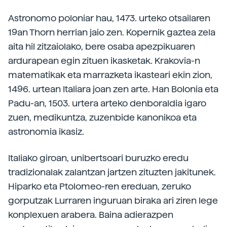
Astronomo poloniar hau, 1473. urteko otsailaren
19an Thorn herrian jaio zen. Kopernik gaztea zela
aita hil zitzaiolako, bere osaba apezpikuaren
ardurapean egin zituen ikasketak. Krakovia-n
matematikak eta marrazketa ikasteari ekin zion,
1496. urtean Italiara joan zen arte. Han Bolonia eta
Padu-an, 1503. urtera arteko denboraldia igaro
zuen, medikuntza, zuzenbide kanonikoa eta
astronomia ikasiz.
Italiako giroan, unibertsoari buruzko eredu
tradizionalak zalantzan jartzen zituzten jakitunek.
Hiparko eta Ptolomeo-ren ereduan, zeruko
gorputzak Lurraren inguruan biraka ari ziren lege
konplexuen arabera. Baina adierazpen