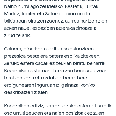
baino hurbilago zeudelako. Bestetik, Lurrak
Martitz, Jupiter eta Saturno baino orbita
txikiagoan biratzen zuenez, aurrea hartzen zien
azken hauei, espazioan atzeraka zihoazela
ziruditelarik.
Gainera, Hiparkok aurkitutako ekinozioen
prezesioa beste era batera esplika zitekeen.
Zeruko esfera osoak ez zeukan biratu beharrik
Koperniken sisteman. Lurra zen bere ardatzean
biratzen zena eta ardatzak berak bere
erdigunearen inguruan bi gainazal koniko
deskribatzen zituen.
Koperniken eritziz, izarren zeruko esferak Lurretik
oso urruti zeuden eta haien posizioak ez zuen