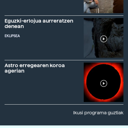
Eguzki-erlojua aurreratzen
denean
EKLIPSEA
Astro erregearen koroa
agerian
Ikusi programa guztiak