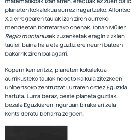
matematikoak izan arren, ereduak ez zuen balio
planeten kokalekua aurrez iragartzeko. Alfontso
X.a erregearen taulak izan ziren aurreko
mendeetan horretarako onenak. Johan Müller
Regio montanus
ek zuzenketak eragin zizkien
taulei, baina hala eta guztiz ere neurri batean
bakarrik ziren baliagarri.
Koperniken eritziz, planeten kokalekua
aurrikusteko taulak hobeto kalkula zitezkeen
unibertsoko zentrutzat Lurraren ordez Eguzkia
hartuta. Lurra beraz, beste planeta guztiak
bezala Eguzkiaren inguruan biraka ari zela
kontsideratu beharra zegoen.