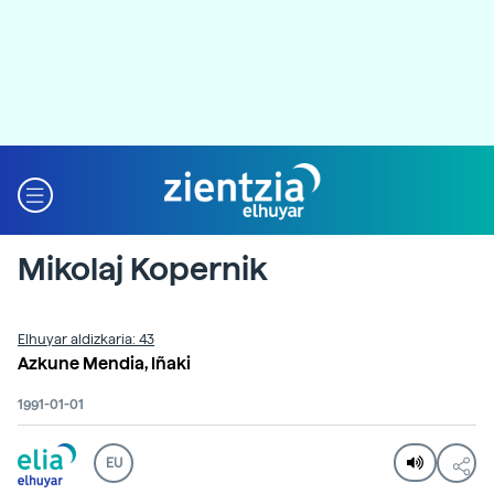
Mikolaj Kopernik
Elhuyar aldizkaria: 43
Azkune Mendia, Iñaki
1991-01-01
EU