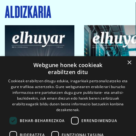
ALDIZKARIA
×
Webgune honek cookieak
erabiltzen ditu
Cookieak erabiltzen ditugu edukia, iragarkiak pertsonalizatzeko eta
gure trafikoa aztertzeko. Gure webgunearen erabilerari buruzko
informazioa ere partekatzen dugu gure publizitate- eta analisi-
bazkideekin, zuk eman diezun edo haiek beren zerbitzuak
erabiltzeagatik bildu duten beste informazio batzuekin konbina
dezaketenak.
BEHAR-BEHARREZKOA
ERRENDIMENDUA
BIDERATZEA
FUNTZIONALTASUNA