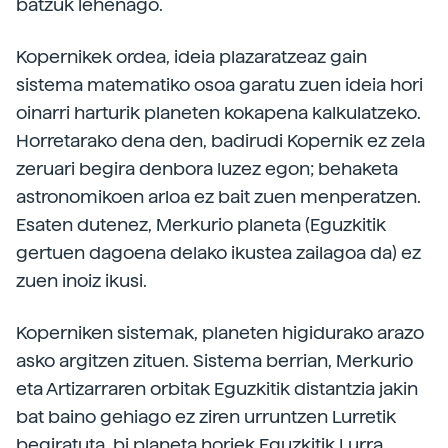
batzuk lehenago.
Kopernikek ordea, ideia plazaratzeaz gain
sistema matematiko osoa garatu zuen ideia hori
oinarri harturik planeten kokapena kalkulatzeko.
Horretarako dena den, badirudi Kopernik ez zela
zeruari begira denbora luzez egon; behaketa
astronomikoen arloa ez bait zuen menperatzen.
Esaten dutenez, Merkurio planeta (Eguzkitik
gertuen dagoena delako ikustea zailagoa da) ez
zuen inoiz ikusi.
Koperniken sistemak, planeten higidurako arazo
asko argitzen zituen. Sistema berrian, Merkurio
eta Artizarraren orbitak Eguzkitik distantzia jakin
bat baino gehiago ez ziren urruntzen Lurretik
begiratuta, bi planeta horiek Eguzkitik Lurra