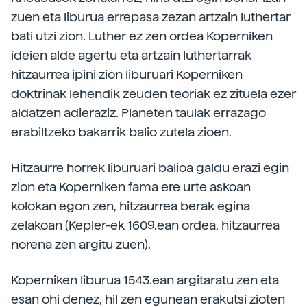
zuen eta liburua errepasa zezan artzain luthertar
bati utzi zion. Luther ez zen ordea Koperniken
ideien alde agertu eta artzain luthertarrak
hitzaurrea ipini zion liburuari Koperniken
doktrinak lehendik zeuden teoriak ez zituela ezer
aldatzen adieraziz. Planeten taulak errazago
erabiltzeko bakarrik balio zutela zioen.
Hitzaurre horrek liburuari balioa galdu erazi egin
zion eta Koperniken fama ere urte askoan
kolokan egon zen, hitzaurrea berak egina
zelakoan (Kepler-ek 1609.ean ordea, hitzaurrea
norena zen argitu zuen).
Koperniken liburua 1543.ean argitaratu zen eta
esan ohi denez, hil zen egunean erakutsi zioten