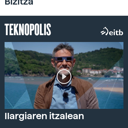
Bizitza
TEKNOPOLIS
Ilargiaren itzalean