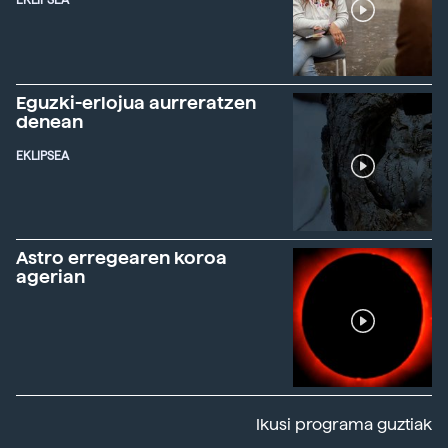
EKLIPSEA
Eguzki-erlojua aurreratzen
denean
EKLIPSEA
Astro erregearen koroa
agerian
Ikusi programa guztiak