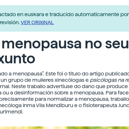
dactado en euskara e traducido automaticamente po
revisión.
VER ORIXINAL
 menopausa no seu
xunto
do a menopausa”. Este foi o título do artigo publicad
 un grupo de mulleres xinecólogas e
psicólogas na re
rnal. Neste traballo advertiuse do dano que produce
a ou a desinformación sobre a menopausa. Para facer
e precisamente para normalizar a menopausa, traball
xinecóloga Inma Vila Mendiburu e o fisioterapeuta Junc
urimendi.