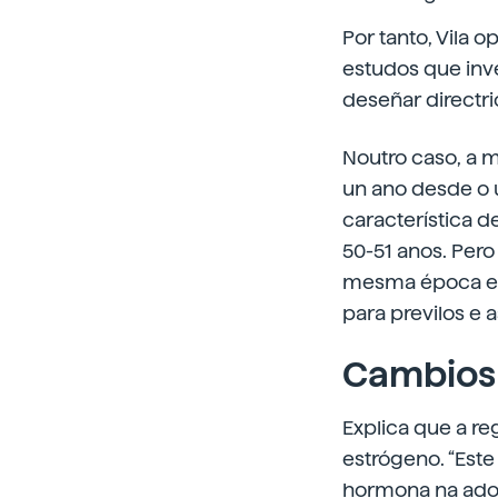
Por tanto, Vila 
estudos que inve
deseñar directri
Noutro caso, a 
un ano desde o 
característica 
50-51 anos. Pero
mesma época e 
para previlos e as
Cambios 
Explica que a r
estrógeno. “Est
hormona na adol