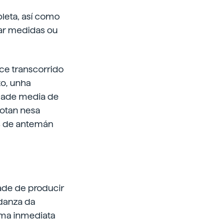
pleta, así como
mar medidas ou
ce transcorrido
to, unha
idade media de
notan nesa
s de antemán
ade de producir
danza da
rma inmediata