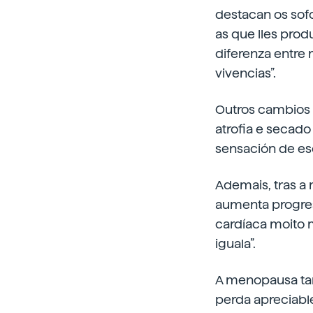
destacan os sofo
as que lles prod
diferenza entre 
vivencias”.
Outros cambios 
atrofia e secado
sensación de esc
Ademais, tras a
aumenta progres
cardíaca moito 
iguala”.
A menopausa ta
perda apreciable