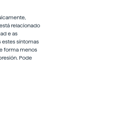
quicamente,
está relacionado
dad e as
s estes síntomas
de forma menos
presión. Pode