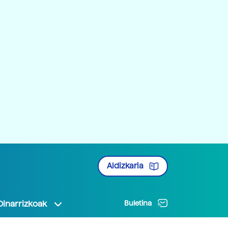
Aldizkaria
Oinarrizkoak
Buletina