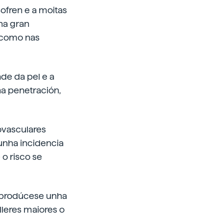
ofren e a moitas
ha gran
s como nas
de da pel e a
na penetración,
ovasculares
unha incidencia
o risco se
 prodúcese unha
lleres maiores o