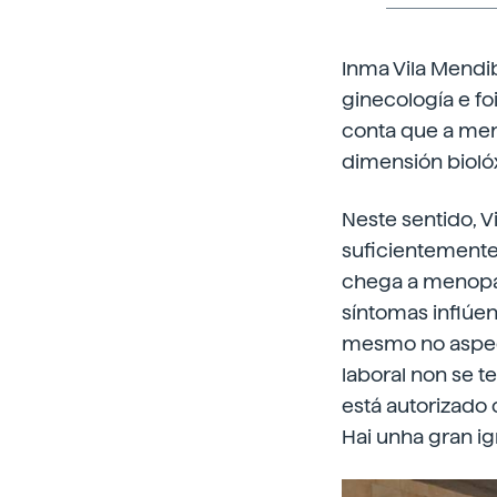
Inma Vila Mendib
ginecología e fo
conta que a men
dimensión biolóx
Neste sentido, V
suficientemente
chega a menopau
síntomas inflúe
mesmo no aspect
laboral non se t
está autorizado
Hai unha gran ig