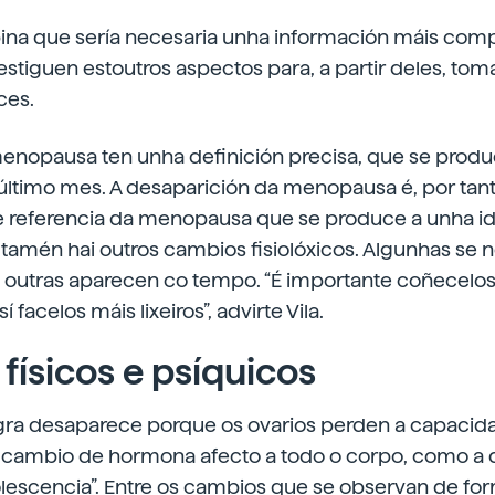
opina que sería necesaria unha información máis com
stiguen estoutros aspectos para, a partir deles, to
ces.
menopausa ten unha definición precisa, que se produ
último mes. A desaparición da menopausa é, por tan
de referencia da menopausa que se produce a unha 
 tamén hai outros cambios fisiolóxicos. Algunhas se 
outras aparecen co tempo. “É importante coñecelo
í facelos máis lixeiros”, advirte Vila.
físicos e psíquicos
egra desaparece porque os ovarios perden a capacid
e cambio de hormona afecto a todo o corpo, como a 
escencia”. Entre os cambios que se observan de fo