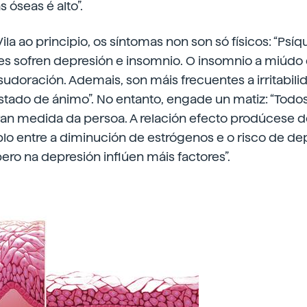
s óseas é alto”.
la ao principio, os síntomas non son só físicos: “Psí
es sofren depresión e insomnio. O insomnio a miúdo 
sudoración. Ademais, son máis frecuentes a irritabili
stado de ánimo”. No entanto, engade un matiz: “Todo
n medida da persoa. A relación efecto prodúcese 
lo entre a diminución de estrógenos e o risco de de
pero na depresión inflúen máis factores”.