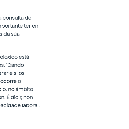
a consulta de
mportante ter en
s da súa
iolóxico está
es. “Cando
ar e si os
 ocorre o
lo, no ámbito
. É dicir, non
acidade laboral.