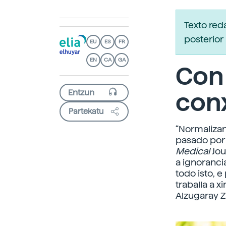
Texto re
posterior 
EU
ES
FR
EN
CA
GA
Con
con
Partekatu
“Normalizan
pasado por
Medical
Jou
a ignoranci
todo isto, 
traballa a 
Alzugaray Z