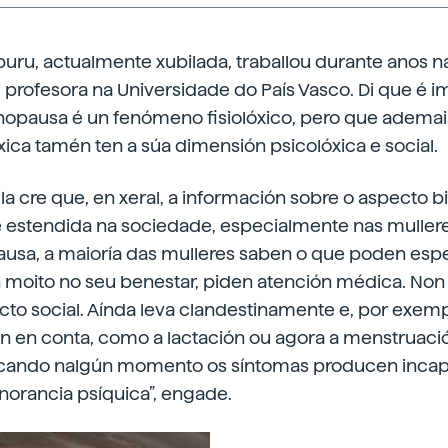
uru, actualmente xubilada, traballou durante anos n
i profesora na Universidade do País Vasco. Di que é i
opausa é un fenómeno fisiolóxico, pero que ademai
ica tamén ten a súa dimensión psicolóxica e social.
ila cre que, en xeral, a información sobre o aspecto b
 estendida na sociedade, especialmente nas muller
sa, a maioría das mulleres saben o que poden esper
n moito no seu benestar, piden atención médica. Non
o social. Aínda leva clandestinamente e, por exemp
en en conta, como a lactación ou agora a menstruación
 cando nalgún momento os síntomas producen incap
norancia psíquica”, engade.