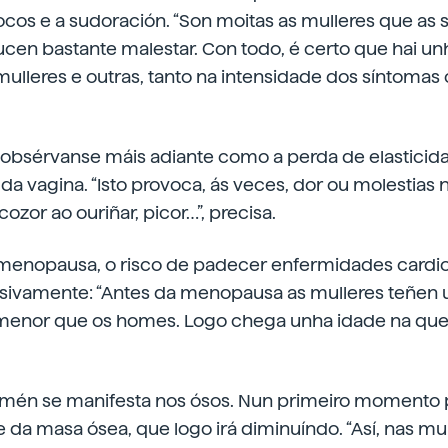
cos e a sudoración. “Son moitas as mulleres que as s
ucen bastante malestar. Con todo, é certo que hai un
mulleres e outras, tanto na intensidade dos síntoma
obsérvanse máis adiante como a perda de elasticida
 da vagina. “Isto provoca, ás veces, dor ou molestias 
ozor ao ouriñar, picor…”, precisa.
 menopausa, o risco de padecer enfermidades cardi
ivamente: “Antes da menopausa as mulleres teñen 
menor que os homes. Logo chega unha idade na que 
mén se manifesta nos ósos. Nun primeiro momento
 da masa ósea, que logo irá diminuíndo. “Así, nas mu