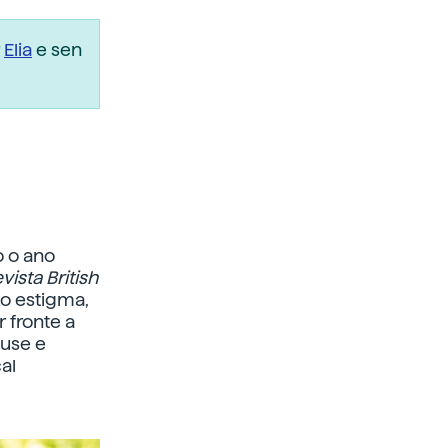
r
Elia
e sen
o o ano
vista British
 o estigma,
 fronte a
ouse e
al