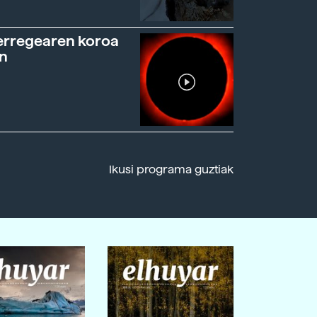
erregearen koroa
n
Ikusi programa guztiak