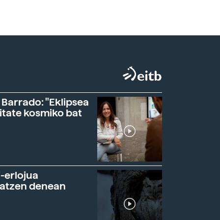
 Barrado: "Eklipsea
itate kosmiko bat
-erlojua
ratzen denean