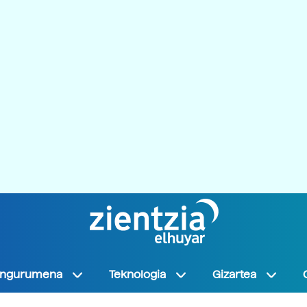
Ingurumena
Teknologia
Gizartea