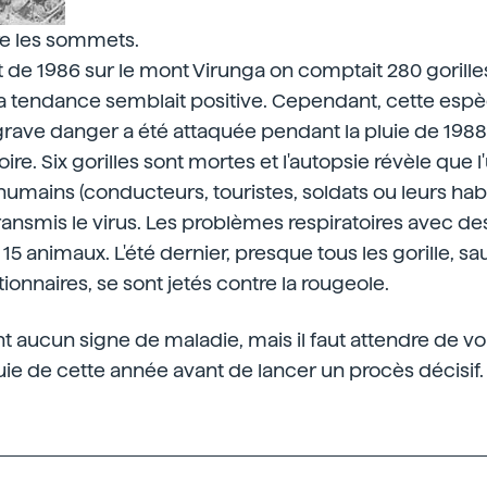
re les sommets.
e 1986 sur le mont Virunga on comptait 280 gorilles
La tendance semblait positive. Cependant, cette esp
ave danger a été attaquée pendant la pluie de 1988
ire. Six gorilles sont mortes et l'autopsie révèle que l'
 humains (conducteurs, touristes, soldats ou leurs hab
nsmis le virus. Les problèmes respiratoires avec des
 15 animaux. L'été dernier, presque tous les gorille, sau
ionnaires, se sont jetés contre la rougeole.
nt aucun signe de maladie, mais il faut attendre de vo
uie de cette année avant de lancer un procès décisif.