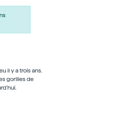
ns
il y a trois ans.
es gorilles de
rd'hui.