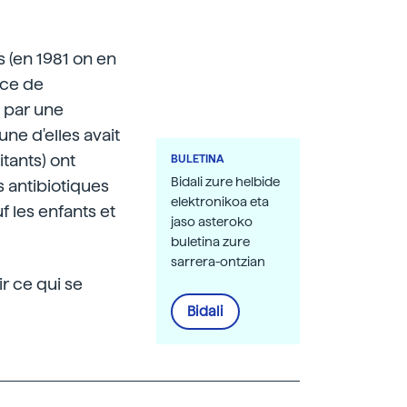
 (en 1981 on en
èce de
 par une
une d'elles avait
itants) ont
BULETINA
Bidali zure helbide
 antibiotiques
elektronikoa eta
f les enfants et
jaso asteroko
buletina zure
sarrera-ontzian
ir ce qui se
Bidali