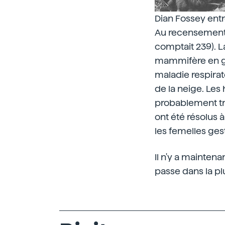
Dian Fossey ent
Au recensement d
comptait 239). 
mammifère en gr
maladie respirato
de la neige. Les
probablement tra
ont été résolus à
les femelles gest
Il n'y a maintena
passe dans la pl