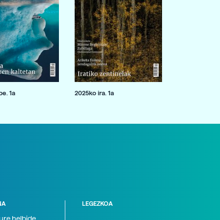
e. 1a
2025ko ira. 1a
NA
LEGEZKOA
zure helbide