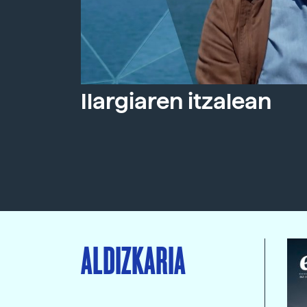
Ilargiaren itzalean
ALDIZKARIA