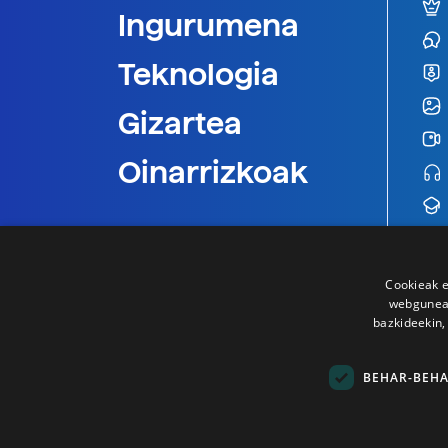
Ingurumena
Teknologia
Gizartea
Oinarrizkoak
Cookieak e
webgunear
bazkideekin,
BEHAR-BEH