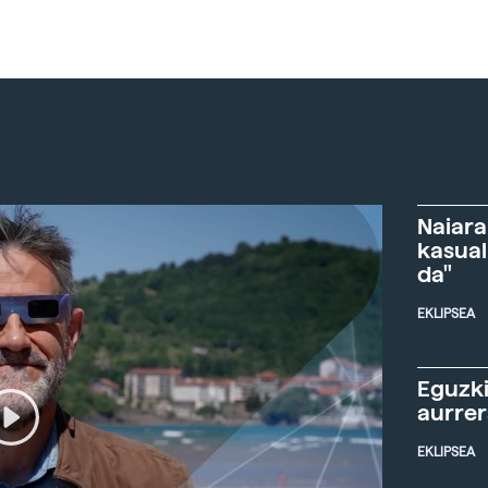
Naiara
kasual
da"
EKLIPSEA
Eguzki
aurre
EKLIPSEA