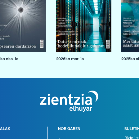
ko eka. 1a
2026ko mar. 1a
2025ko ab
ALAK
NOR GAREN
BULETI
Bidali 