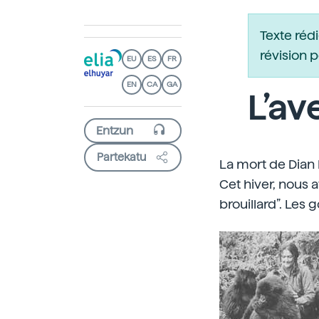
Texte réd
révision 
EU
ES
FR
EN
CA
GA
L’av
Partekatu
La mort de Dian 
Cet hiver, nous a
brouillard”. Les 