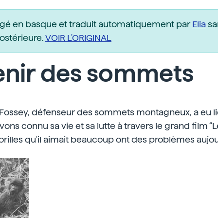
igé en basque et traduit automatiquement par
Elia
sa
postérieure.
VOIR L'ORIGINAL
enir des sommets
Fossey, défenseur des sommets montagneux, a eu lieu 
vons connu sa vie et sa lutte à travers le grand film “L
gorilles qu'il aimait beaucoup ont des problèmes aujou