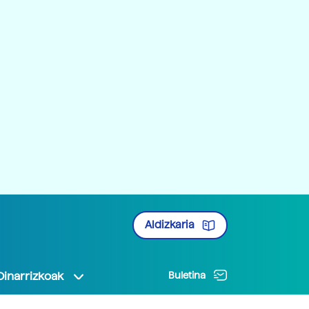
Aldizkaria
Oinarrizkoak
Buletina