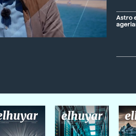
Astro 
ageria