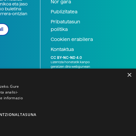
Nor gara
nikoa eta jaso
ko buletina
Publizitatea
arrera-ontzian
Pribatutasun
politika
li
Cookien erabilera
Kontaktua
CC BY-NC-ND 4.0
Lizentzia honetatik kanpo
geratzen dira webgunean
argitaratutako baliabide
×
grafikoak (argazki eta
ilustrazioak), baita Elhuyar ez
den bestelako erakunde eta
tzeko. Gure
norbanakoek idatzitakoak
a analisi-
ere. Kanpo-esteken bidez
te informazio
emandako edukiak esteka
horietan agertzen den
lizentziapean daude,
gehienetan copyright-a
NTZIONALTASUNA