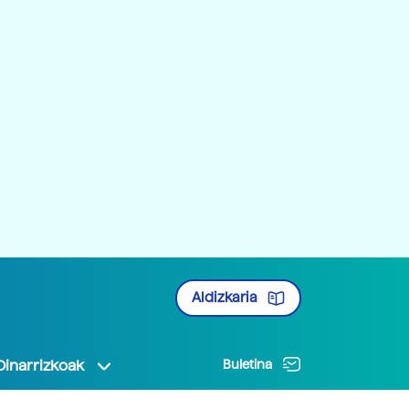
Aldizkaria
Oinarrizkoak
Buletina