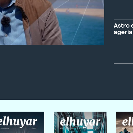
Astro 
ageria