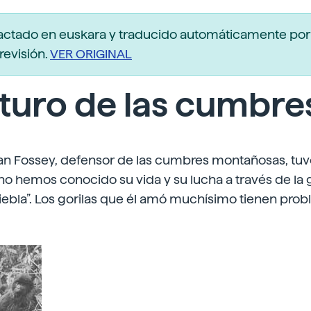
actado en euskara y traducido automáticamente po
revisión.
VER ORIGINAL
uturo de las cumbre
an Fossey, defensor de las cumbres montañosas, tuvo
rno hemos conocido su vida y su lucha a través de la 
niebla”. Los gorilas que él amó muchísimo tienen prob