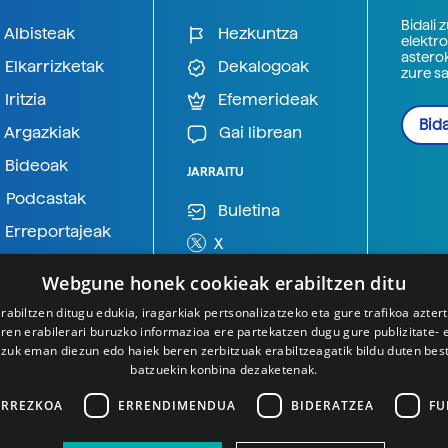
Bidali 
Albisteak
Hezkuntza
elektro
astero
Elkarrizketak
Dekalogoak
zure s
Iritzia
Efemerideak
Bida
Argazkiak
Gai librean
Bideoak
JARRAITU
Podcastak
Buletina
Erreportajeak
X
BlueSky
Webgune honek cookieak erabiltzen ditu
Mastodon
rabiltzen ditugu edukia, iragarkiak pertsonalizatzeko eta gure trafikoa azter
en erabilerari buruzko informazioa ere partekatzen dugu gure publizitate- et
Telegram
 zuk eman diezun edo haiek beren zerbitzuak erabiltzeagatik bildu duten bes
batzuekin konbina dezaketenak.
ARREZKOA
ERRENDIMENDUA
BIDERATZEA
FU