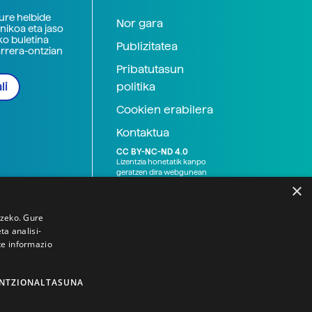
zure helbide
Nor gara
nikoa eta jaso
ko buletina
Publizitatea
arrera-ontzian
Pribatutasun
politika
li
Cookien erabilera
Kontaktua
CC BY-NC-ND 4.0
Lizentzia honetatik kanpo
geratzen dira webgunean
argitaratutako baliabide
×
grafikoak (argazki eta
ilustrazioak), baita Elhuyar ez
den bestelako erakunde eta
tzeko. Gure
norbanakoek idatzitakoak
a analisi-
ere. Kanpo-esteken bidez
te informazio
emandako edukiak esteka
horietan agertzen den
lizentziapean daude,
gehienetan copyright-a
NTZIONALTASUNA