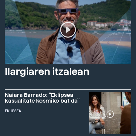
Ilargiaren itzalean
Naiara Barrado: "Eklipsea
kasualitate kosmiko bat da"
EKLIPSEA