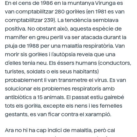
En el cens de 1986 en la muntanya Virunga es
van comptabilitzar 280 goril·les (en 1981 es van
comptabilitzar 239). La tendència semblava
positiva. No obstant això, aquesta espècie de
mamífer en greu perill va ser atacada durant la
pluja de 1988 per una malaltia respiratòria. Van
morir sis goril·les i l'autòpsia revela que una
d'elles tenia neu. Els éssers humans (conductors,
turistes, soldats o els seus habitants)
probablement li van transmetre el virus. Es van
solucionar els problemes respiratoris amb
antibiòtics a 15 animals. El passat estiu gairebé
tots els goril·la, excepte els nens i les femelles
gestants, es van ficar contra el xarampió.
Ara no hi ha cap indici de malaltia, però cal