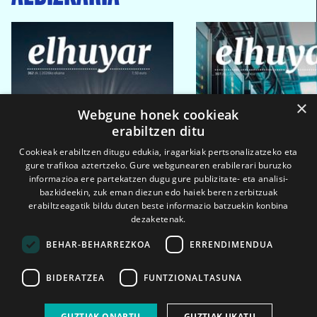
×
Webgune honek cookieak
erabiltzen ditu
Cookieak erabiltzen ditugu edukia, iragarkiak pertsonalizatzeko eta
gure trafikoa aztertzeko. Gure webgunearen erabilerari buruzko
informazioa ere partekatzen dugu gure publizitate- eta analisi-
bazkideekin, zuk eman diezun edo haiek beren zerbitzuak
erabiltzeagatik bildu duten beste informazio batzuekin konbina
dezaketenak.
BEHAR-BEHARREZKOA
ERRENDIMENDUA
BIDERATZEA
FUNTZIONALTASUNA
2026ko eka. 1a
2026ko mar. 1a
GUZTIAK ONARTU
GUZTIAK UKATU