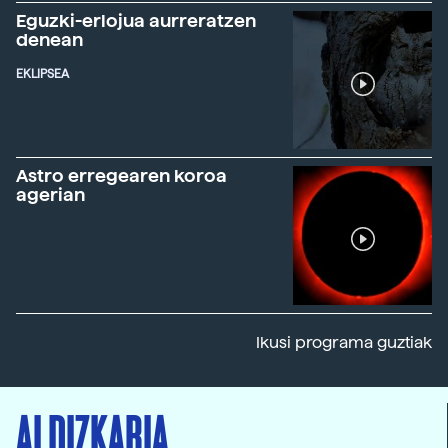
Eguzki-erlojua aurreratzen
denean
EKLIPSEA
Astro erregearen koroa
agerian
Ikusi programa guztiak
ALDIZKARIA