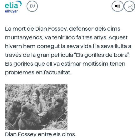
EU
La mort de Dian Fossey, defensor dels cims
muntanyencs, va tenir lloc fa tres anys. Aquest
hivern hem conegut la seva vida i la seva lluita a
través de la gran pel·lícula “Els goril·les de boira”.
Els goril·les que ell va estimar moltíssim tenen
problemes en l'actualitat.
Dian Fossey entre els cims.