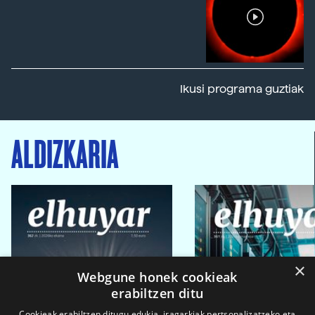
Ikusi programa guztiak
ALDIZKARIA
×
Webgune honek cookieak
erabiltzen ditu
Cookieak erabiltzen ditugu edukia, iragarkiak pertsonalizatzeko eta