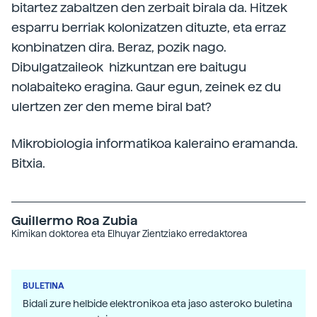
bitartez zabaltzen den zerbait birala da. Hitzek
esparru berriak kolonizatzen dituzte, eta erraz
konbinatzen dira. Beraz, pozik nago.
Dibulgatzaileok hizkuntzan ere baitugu
nolabaiteko eragina. Gaur egun, zeinek ez du
ulertzen zer den meme biral bat?
Mikrobiologia informatikoa kaleraino eramanda.
Bitxia.
Guillermo Roa Zubia
Kimikan doktorea eta Elhuyar Zientziako erredaktorea
BULETINA
Bidali zure helbide elektronikoa eta jaso asteroko buletina