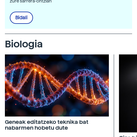
zure sarrera-ontzian
Bidali
Biologia
Geneak editatzeko teknika bat
nabarmen hobetu dute