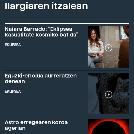
Ilargiaren itzalean
Naiara Barrado: "Eklipsea
kasualitate kosmiko bat da"
EKLIPSEA
Eguzki-erlojua aurreratzen
denean
EKLIPSEA
Astro erregearen koroa
agerian