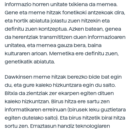
informazio horren unitate txikiena da memea.
Gene eta meme hitzak fonetikoki antzekoak dira,
eta hortik abiatuta jolastu zuen hitzekin eta
definitu zuen kontzeptua. Azken batean, genea
da herentziak transmititzen duen informazioaren
unitatea, eta memea gauza bera, baina
kulturaren arloan. Memetika ere definitu zuen,
genetikatik abiatuta.
Dawkinsen meme hitzak berezko bide bat egin
du, eta gure kaleko hizkuntzara egin du salto.
Bitxia da zientziak zer ekarpen egiten dituen
kaleko hizkuntzan. Birus hitza ere sartu zen
informatikaren erreinuan (birusek leku guztietara
egiten dutelako salto). Eta birus hitzetik biral hitza
sortu zen. Erraztasun handiz teknologiaren