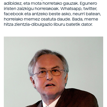
adibidez, eta mota horretako gauzak. Egunero
iristen zaizkigu horrelakoak. Whatsapp, twitter,
facebook eta antzeko beste asko, neurri batean,
horrelako memez osatuta daude. Bada, meme
hitza zientzia-dibulgazio liburu batetik dator.