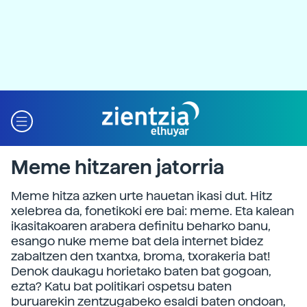
Meme hitzaren jatorria
Meme hitza azken urte hauetan ikasi dut. Hitz
xelebrea da, fonetikoki ere bai: meme. Eta kalean
ikasitakoaren arabera definitu beharko banu,
esango nuke meme bat dela internet bidez
zabaltzen den txantxa, broma, txorakeria bat!
Denok daukagu horietako baten bat gogoan,
ezta? Katu bat politikari ospetsu baten
buruarekin zentzugabeko esaldi baten ondoan,