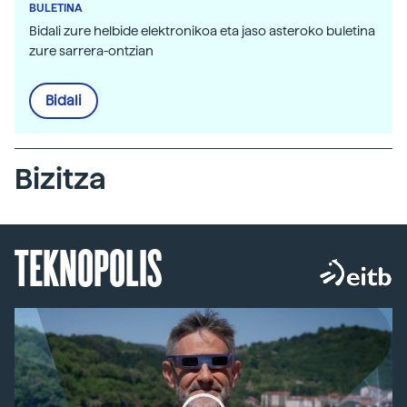
BULETINA
Bidali zure helbide elektronikoa eta jaso asteroko buletina
zure sarrera-ontzian
Bidali
Bizitza
TEKNOPOLIS