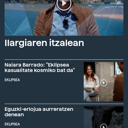
Ilargiaren itzalean
Naiara Barrado: "Eklipsea
kasualitate kosmiko bat da"
EKLIPSEA
Eguzki-erlojua aurreratzen
denean
EKLIPSEA