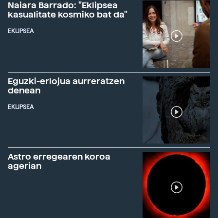
Naiara Barrado: "Eklipsea
kasualitate kosmiko bat da"
EKLIPSEA
Eguzki-erlojua aurreratzen
denean
EKLIPSEA
Astro erregearen koroa
agerian