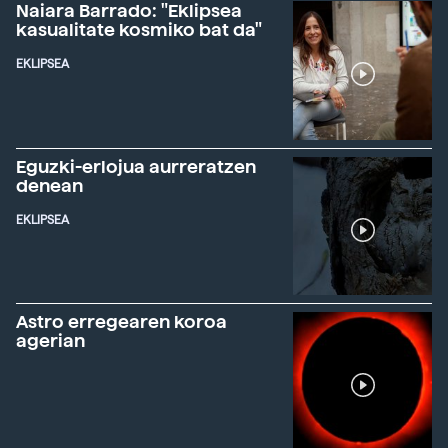
Naiara Barrado: "Eklipsea
kasualitate kosmiko bat da"
EKLIPSEA
Eguzki-erlojua aurreratzen
denean
EKLIPSEA
Astro erregearen koroa
agerian