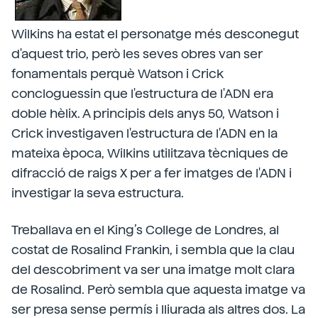
Wilkins ha estat el personatge més desconegut
d'aquest trio, però les seves obres van ser
fonamentals perquè Watson i Crick
concloguessin que l'estructura
de l'ADN era
doble hèlix. A principis dels anys 50, Watson i
Crick investigaven l'estructura de l'ADN en la
mateixa època, Wilkins utilitzava tècniques de
difracció de raigs X per a fer imatges de l'ADN i
investigar la seva estructura.
Treballava en el King’s College de Londres, al
costat de Rosalind Frankin, i sembla que la clau
del descobriment va ser una imatge molt clara
de Rosalind. Però sembla que aquesta imatge va
ser presa sense permís i lliurada als altres dos. La