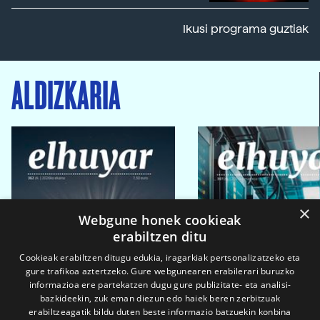
Ikusi programa guztiak
ALDIZKARIA
×
Webgune honek cookieak
erabiltzen ditu
Cookieak erabiltzen ditugu edukia, iragarkiak pertsonalizatzeko eta
gure trafikoa aztertzeko. Gure webgunearen erabilerari buruzko
informazioa ere partekatzen dugu gure publizitate- eta analisi-
bazkideekin, zuk eman diezun edo haiek beren zerbitzuak
erabiltzeagatik bildu duten beste informazio batzuekin konbina