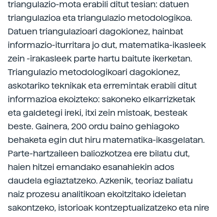
triangulazio-mota erabili ditut tesian: datuen
triangulazioa eta triangulazio metodologikoa.
Datuen triangulazioari dagokionez, hainbat
informazio-iturritara jo dut, matematika-ikasleek
zein -irakasleek parte hartu baitute ikerketan.
Triangulazio metodologikoari dagokionez,
askotariko teknikak eta erremintak erabili ditut
informazioa ekoizteko: sakoneko elkarrizketak
eta galdetegi ireki, itxi zein mistoak, besteak
beste. Gainera, 200 ordu baino gehiagoko
behaketa egin dut hiru matematika-­ikasgelatan.
Parte-hartzaileen baliozkotzea ere bilatu dut,
haien hitzei emandako esanahiekin ados
daudela egiaztatzeko. Azkenik, teoriaz baliatu
naiz prozesu analitikoan ekoitzitako ideietan
sakontzeko, istorioak kontzeptualizatzeko eta nire