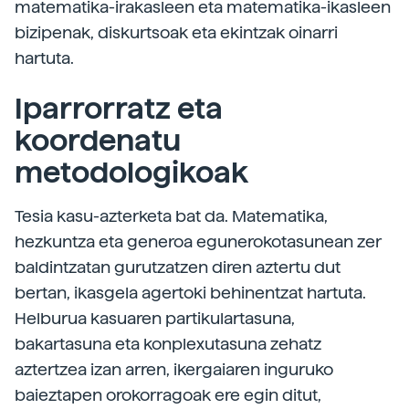
matematika-­irakasleen eta matematika-ikasleen
bizipenak, diskurtsoak eta ekintzak oinarri
hartuta.
Iparrorratz eta
koordenatu
metodologikoak
Tesia kasu-azterketa bat da. Matematika,
hezkuntza eta generoa egunerokotasunean zer
baldintzatan gurutzatzen diren aztertu dut
bertan, ikasgela agertoki behinentzat hartuta.
Helburua kasuaren partikulartasuna,
bakartasuna eta konplexutasuna zehatz
aztertzea izan arren, ikergaiaren inguruko
baieztapen orokorragoak ere egin ditut,