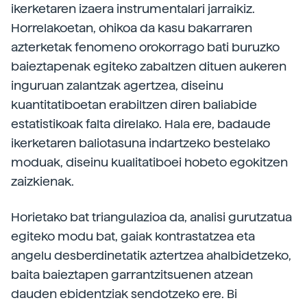
ikerketaren izaera instrumentalari jarraikiz.
Horrelakoetan, ohikoa da kasu bakarraren
azterketak fenomeno orokorrago bati buruzko
baieztapenak egiteko zabaltzen dituen aukeren
inguruan zalantzak agertzea, diseinu
kuantitatiboetan erabiltzen diren baliabide
estatistikoak falta direlako. Hala ere, badaude
ikerketaren baliotasuna indartzeko bestelako
moduak, diseinu kualitatiboei hobeto egokitzen
zaizkienak.
Horietako bat triangulazioa da, analisi gurutzatua
egiteko modu bat, gaiak kontrastatzea eta
angelu desberdinetatik aztertzea ahalbidetzeko,
baita baieztapen garrantzitsuenen atzean
dauden ebidentziak sendotzeko ere. Bi