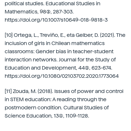
political studies. Educational Studies in
Mathematics, 98(3), 287-303.
https://doi.org/10.1007/s10649-018-9818-3
[10] Ortega, L., Treviño, E., eta Gelber, D. (2021). The
inclusion of girls in Chilean mathematics
classrooms: Gender bias in teacher-student
interaction networks. Journal for the Study of
Education and Development, 44(3), 623-674.
https://doi.org/10.1080/02103702.2020.1773064
[11] Zouda, M. (2018). Issues of power and control
in STEM education: A reading through the
postmodern condition. Cultural Studies of
Science Education, 13(4), 1109-1128.