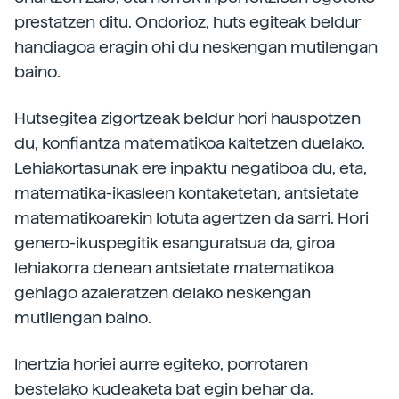
prestatzen ditu. Ondorioz, huts egiteak beldur
handiagoa eragin ohi du neskengan mutilengan
baino.
Hutsegitea zigortzeak beldur hori hauspotzen
du, konfiantza matematikoa kaltetzen duelako.
Lehiakortasunak ere inpaktu negatiboa du, eta,
matematika-ikasleen kontaketetan, antsietate
matematikoarekin lotuta agertzen da sarri. Hori
genero-­ikuspegitik esanguratsua da, giroa
lehiakorra denean antsietate matematikoa
gehiago azaleratzen delako neskengan
mutilengan baino.
Inertzia horiei aurre egiteko, porrotaren
bestelako kudeaketa bat egin behar da.