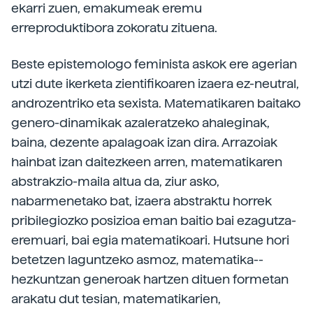
ekarri zuen, emakumeak eremu
erreproduktibora zokoratu zituena.
Beste epistemologo feminista askok ere agerian
utzi dute ikerketa zientifikoaren izaera ez-neutral,
androzentriko eta sexista. Matematikaren baitako
genero-dinamikak azaleratzeko ahaleginak,
baina, dezente apalagoak izan dira. Arrazoiak
hainbat izan daitezkeen arren, matematikaren
abstrakzio-maila altua da, ziur asko,
nabarmenetako bat, izaera abstraktu horrek
pribilegiozko posizioa eman baitio bai ezagutza-
eremuari, bai egia matematikoari. Hutsune hori
betetzen laguntzeko asmoz, matematika-­
hezkuntzan generoak hartzen dituen formetan
arakatu dut tesian, matematikarien,