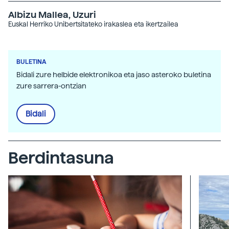
Albizu Mallea, Uzuri
Euskal Herriko Unibertsitateko irakaslea eta ikertzailea
BULETINA
Bidali zure helbide elektronikoa eta jaso asteroko buletina
zure sarrera-ontzian
Bidali
Berdintasuna