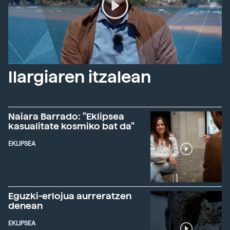
Ilargiaren itzalean
Naiara Barrado: "Eklipsea
kasualitate kosmiko bat da"
EKLIPSEA
Eguzki-erlojua aurreratzen
denean
EKLIPSEA