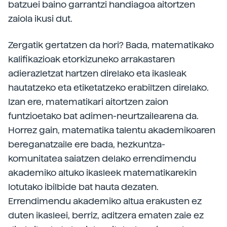
batzuei baino garrantzi handiagoa aitortzen
zaiola ikusi dut.
Zergatik gertatzen da hori? Bada, matematikako
kalifikazioak etorkizuneko arrakastaren
adierazletzat hartzen direlako eta ikasleak
hautatzeko eta etiketatzeko erabiltzen direlako.
Izan ere, matematikari aitortzen zaion
funtzioetako bat adimen-­neurtzailearena da.
Horrez gain, matematika talentu akademikoaren
bereganatzaile ere bada, hezkuntza-
komunitatea saiatzen delako errendimendu
akademiko altuko ikasleek matematikarekin
lotutako ibilbide bat hauta dezaten.
Errendimendu akademiko altua erakusten ez
duten ikasleei, berriz, aditzera ematen zaie ez