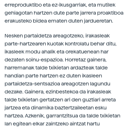
erreproduktibo eta ez-ikusgarriak, eta mutilek
gehiagotan hartzen dute parte jarrera proaktiboa
erakusteko bidea ematen duten jardueretan.
Nesken partaidetza areagotzeko, irakasleak
parte-­hartzearen kuotak kontrolatu behar ditu,
ikasleek modu ahalik eta orekatuenean har
dezaten soinu-­espazioa. Horretaz gainera,
harremanak talde txikietan ardazteak talde
handian parte hartzen ez duten ikasleen
partaidetza-sentsazioa areagotzen lagundu
dezake. Gainera, ezinbestekoa da irakasleak
talde txikietan gertatzen ari den guztiari arreta
jartzea eta dinamika baztertzaileetan esku
hartzea. Azkenik, garrantzitsua da talde txikietan
lan egitean elkar zaintzeko aintzat hartu