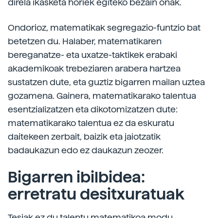
direla ikasketa horiek egiteko bezain onak.
Ondorioz, matematikak segregazio-funtzio bat
betetzen du. Halaber, matematikaren
bereganatze- eta uxatze-taktikek erabaki
akademikoak trebeziaren arabera hartzea
sustatzen dute, eta guztiz bigarren mailan uztea
gozamena. Gainera, matematikarako talentua
esentzializatzen eta dikotomizatzen dute:
matematikarako talentua ez da eskuratu
daitekeen zerbait, baizik eta jaiotzatik
badaukazun edo ez daukazun zeozer.
Bigarren ibilbidea:
erretratu desitxuratuak
Tesiak ez du talentu matematikoa modu