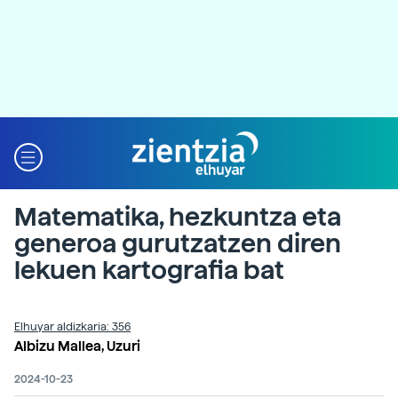
Matematika, hezkuntza eta
generoa gurutzatzen diren
lekuen kartografia bat
Elhuyar aldizkaria: 356
Albizu Mallea, Uzuri
2024-10-23