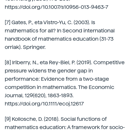
https://doi.org/10.1007/s10956-013-9463-7
[7] Gates, P., eta Vistro-Yu, C. (2003). Is
mathematics for all? In Second international
handbook of mathematics education (31-73
orriak). Springer.
[8] Iriberry, N., eta Rey-Biel, P. (2019). Competitive
pressure widens the gender gap in
performance: Evidence from a two-stage
competition in mathematics. The Economic
Journal, 129(620), 1863-1893.
https://doi.org/10.1111/ecoj.12617
[9] Kollosche, D. (2018). Social functions of
mathematics education: A framework for socio-