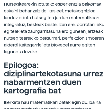
Hutsegitearekin lotutako esperientzia baikorrak
eskaini behar zaizkie ikasleei, metakognizioa
landuz edota hutsegitea jardun matematikoan
integratuz, besteak beste. Izan ere, porrotari leku
egiteak eta zaurgarritasuna erdigunean jartzeak
hutsegitearekiko beldurrari, perfekzionismoaren
alderdi kaltegarriei eta blokeoei aurre egiten
lagundu dezake.
Epilogoa:
diziplinartekotasuna urrez
nabarmentzen duen
kartografia bat
Ikerketa hau matematikari batek egin du, baina