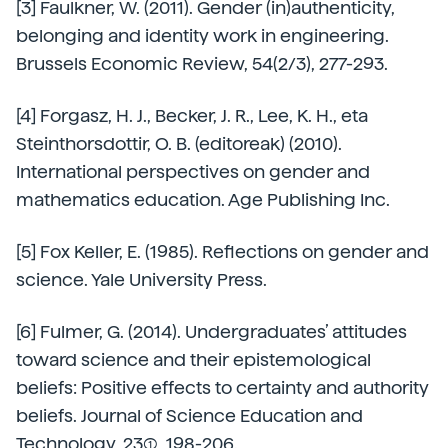
[3] Faulkner, W. (2011). Gender (in)authenticity,
belonging and identity work in engineering.
Brussels Economic Review, 54(2/3), 277-293.
[4] Forgasz, H. J., Becker, J. R., Lee, K. H., eta
Steinthorsdottir, O. B. (editoreak) (2010).
International perspectives on gender and
mathematics education. Age Publishing Inc.
[5] Fox Keller, E. (1985). Reflections on gender and
science. Yale University Press.
[6] Fulmer, G. (2014). Undergraduates’ attitudes
toward science and their epistemological
beliefs: Positive effects to certainty and authority
beliefs. Journal of Science Education and
Technology, 23(1), 198-206.