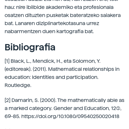
hau: nire ibilbide akademiko eta profesionala
osatzen dituzten pusketak bateratzeko saiakera
bat. Lanaren diziplinartekotasuna urrez
nabarmentzen duen kartografia bat.
Bibliografia
[1] Black, L., Mendick, H., eta Solomon, Y.
(editoreak). (2011). Mathematical relationships in
education: Identities and participation.
Routledge.
[2] Damarin, S. (2000). The mathematically able as
a marked category. Gender and Education, 12(1),
69-85. https://doi.org/10.1080/09540250020418