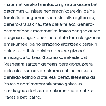
matematikarako talentudun gisa aurkeztea bat
dator maskulinitate hegemonikoarekin, baina
feminitate hegemonikoarekin talka egiten du,
genero-arauak haustea dakarrelako. Genero-
estereotipoek matematika-­irakasleengan duten
eraginari dagokionez, autoritate formala gizonei
emakumeei baino errazago aitortzeak berekin
dakar autoritate epistemikoa ere gizonei
errazago aitortzea. Gizonezko irakasle bat
ikasgelara sartzen denean, bere gorpuzkera
dela-­eta, ikasleek emakume bati baino kasu
gehiago egingo diote, eta, beraz, litekeena da
irakasle horri matematikarako gaitasun
handiagoa aitortzea, emakume matematika-
irakasle bati baino.