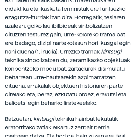
ez matematikatik bakarrik: matematikaren
didaktika eta ikasketa feministak ere funtsezko
ezagutza-­iturriak izan dira. Horregatik, tesiaren
azalean, goiko lau ibilbideak sinbolizatzen
dituzten testurez gain, urre-koloreko trama bat
ere badago, diziplinartekotasun hori ikusgai egin
nahi duena (1. irudia). Urrezko tramak
kintsugi
teknika sinbolizatzen du, zeramikazko objektuak
konpontzeko modu bat, zartadurak disimulatu
beharrean urre-hautsarekin azpimarratzen
dituena, arrakalak objektuen historiaren parte
direlako eta, beraz, ezkutatu ordez, erakutsi eta
balioetsi egin beharko liratekeelako.
Batzuetan,
kintsugi
teknika hainbat lekutatik
eratorritako zatiak elkartuz zerbait berria
osatzean datza. Eta hori da, hain zuzen ere, tesi