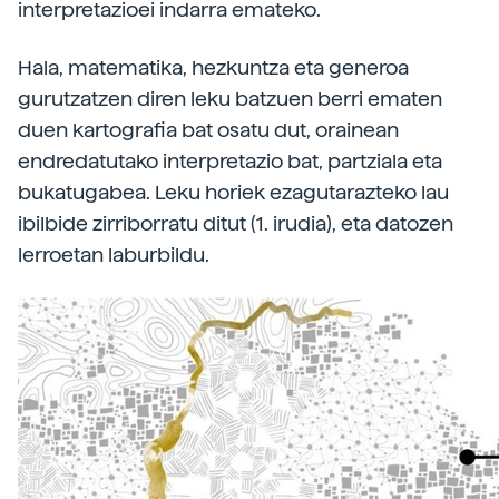
interpretazioei indarra emateko.
Hala, matematika, hezkuntza eta generoa
gurutzatzen diren leku batzuen berri ematen
duen kartografia bat osatu dut, orainean
endredatutako interpretazio bat, partziala eta
bukatugabea. Leku horiek ezagutarazteko lau
ibilbide zirriborratu ditut (1. irudia), eta datozen
lerroetan laburbildu.