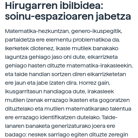
Hirugarren ibilbidea:
soinu-espazioaren jabetza
Matematika-hezkuntzan, genero-ikuspegitik,
partaidetza ere elementu problematikoa da.
Ikerketek diotenez, ikasle mutilek banakako
laguntza gehiago jaso ohi dute, elkarrizketa
gehiago hasten dituzte matematika-irakasleekin,
eta talde handian sortzen diren elkarrizketetan
ere jaun eta jabe izaten dira. Horrez gain,
ikusgarritasun handiagoa dute, irakasleek
mutilen izenak errazago ikasten eta gogoratzen
dituztelako eta mutilen matematikarako talentua
ere errazago identifikatzen dutelako. Talde-
lanaren banaketa generizaturako joera ere
badago: neskek sarriago egiten dituzte zeregin