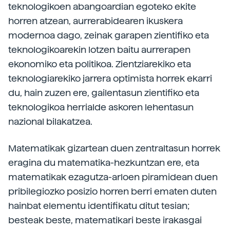
teknologikoen abangoardian egoteko ekite
horren atzean, aurrerabidearen ikuskera
modernoa dago, zeinak garapen zientifiko eta
teknologikoarekin lotzen baitu aurrerapen
ekonomiko eta politikoa. Zientziarekiko eta
teknologiarekiko jarrera optimista horrek ekarri
du, hain zuzen ere, gailentasun zientifiko eta
teknologikoa herrialde askoren lehentasun
nazional bilakatzea.
Matematikak gizartean duen zentraltasun horrek
eragina du matematika-hezkuntzan ere, eta
matematikak ezagutza-arloen piramidean duen
pribilegiozko posizio horren berri ematen duten
hainbat elementu identifikatu ditut tesian;
besteak beste, matematikari beste irakasgai