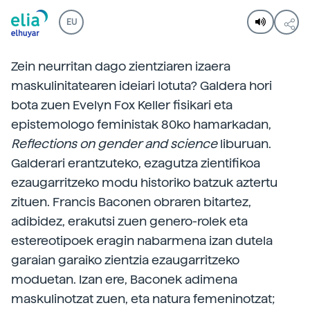
EU
Zein neurritan dago zientziaren izaera
maskulinitatearen ideiari lotuta? Galdera hori
bota zuen Evelyn Fox Keller fisikari eta
epistemologo feministak 80ko hamarkadan,
Reflections on gender and science
liburuan.
Galderari erantzuteko, ezagutza zientifikoa
ezaugarritzeko modu historiko batzuk aztertu
zituen. Francis Baconen obraren bitartez,
adibidez, erakutsi zuen genero-rolek eta
estereotipoek eragin nabarmena izan dutela
garaian garaiko zientzia ezaugarritzeko
moduetan. Izan ere, Baconek adimena
maskulinotzat zuen, eta natura femeninotzat;