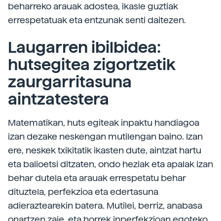
beharreko arauak adostea, ikasle guztiak
errespetatuak eta entzunak senti daitezen.
Laugarren ibilbidea:
hutsegitea zigortzetik
zaurgarritasuna
aintzatestera
Matematikan, huts egiteak inpaktu handiagoa
izan dezake neskengan mutilengan baino. Izan
ere, neskek txikitatik ikasten dute, aintzat hartu
eta balioetsi ditzaten, ondo heziak eta apalak izan
behar dutela eta arauak errespetatu behar
dituztela, perfekzioa eta edertasuna
adieraztearekin batera. Mutilei, berriz, anabasa
onartzen zaie, eta horrek inperfekzioan egoteko