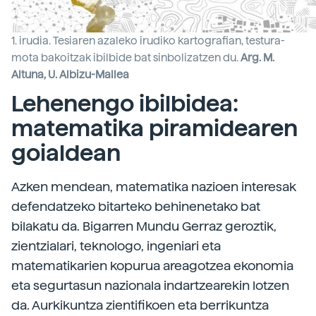
1. irudia. Tesiaren azaleko irudiko kartografian, testura-
mota bakoitzak ibilbide bat sinbolizatzen du.
Arg. M.
Altuna, U. Albizu-Mallea
Lehenengo ibilbidea:
matematika piramidearen
goialdean
Azken mendean, matematika nazioen interesak
defendatzeko bitarteko behinenetako bat
bilakatu da. Bigarren Mundu Gerraz geroztik,
zientzialari, teknologo, ingeniari eta
matematikarien kopurua areagotzea ekonomia
eta segurtasun nazionala indartzearekin lotzen
da. Aurkikuntza zientifikoen eta berrikuntza