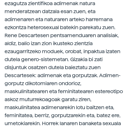
ezagutza zientifikoa adimenak natura
menderatzean datzala esan zuen, eta
adimenaren eta naturaren arteko harremana
ezkontza heterosexual batekin parekatu zuen.
Rene Descartesen pentsamenduaren analisiak,
aldiz, balio izan zion ikusteko zientzia
ezaugarritzeko moduek, orobat, inpaktua izaten
dutela genero-sistemetan. Gizakia bi zati
disjuntuk osatzen dutela baieztatu zuen
Descartesek: adimenak eta gorputzak. Adimen-
gorputz dikotomiaren ondorioz,
maskulinitatearen eta feminitatearen estereotipo
askoz muturrekoagoak garatu ziren,
maskulinitatea adimenarekin lotu baitzen eta,
feminitatea, berriz, gorputzarekin eta, batez ere,
umetokiarekin. Horrek lanaren banaketa sexuala