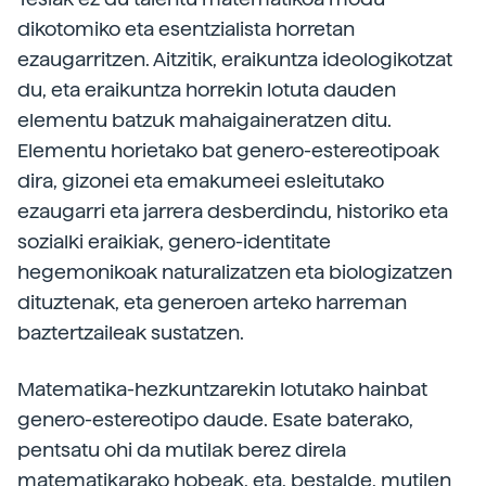
dikotomiko eta esentzialista horretan
ezaugarritzen. Aitzitik, eraikuntza ideologikotzat
du, eta eraikuntza horrekin lotuta dauden
elementu batzuk mahaigaineratzen ditu.
Elementu horietako bat genero-­estereotipoak
dira, gizonei eta emakumeei esleitutako
ezaugarri eta jarrera desberdindu, historiko eta
sozialki eraikiak, genero-identitate
hegemonikoak naturalizatzen eta biologizatzen
dituztenak, eta generoen arteko harreman
baztertzaileak sustatzen.
Matematika-hezkuntzarekin lotutako hainbat
genero-­estereotipo daude. Esate baterako,
pentsatu ohi da mutilak berez direla
matematikarako hobeak, eta, bestalde, mutilen