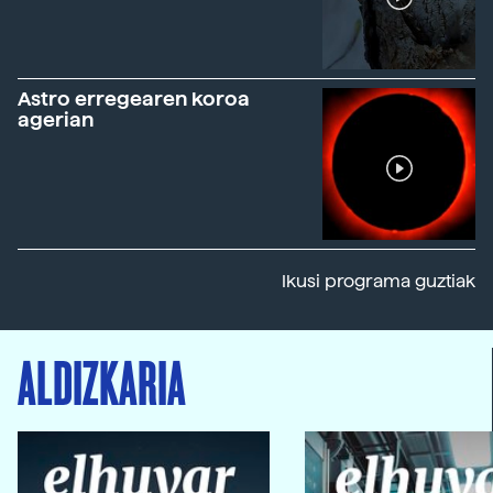
Astro erregearen koroa
agerian
Ikusi programa guztiak
ALDIZKARIA