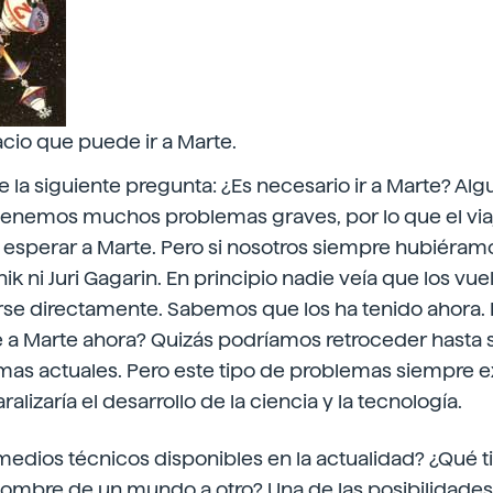
cio que puede ir a Marte.
la siguiente pregunta: ¿Es necesario ir a Marte? Al
 tenemos muchos problemas graves, por lo que el via
sperar a Marte. Pero si nosotros siempre hubiéram
ik ni Juri Gagarin. En principio nadie veía que los vu
arse directamente. Sabemos que los ha tenido ahora. 
je a Marte ahora? Quizás podríamos retroceder hasta 
as actuales. Pero este tipo de problemas siempre ex
lizaría el desarrollo de la ciencia y la tecnología.
medios técnicos disponibles en la actualidad? ¿Qué 
hombre de un mundo a otro? Una de las posibilidades