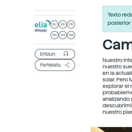
Texto red
posterior 
EU
ES
FR
EN
CA
GA
Cam
Nuestro int
Partekatu
nuestro sue
en la actua
solar. Pero
explorar el
probableme
analizando 
descubrimi
nuestro pla