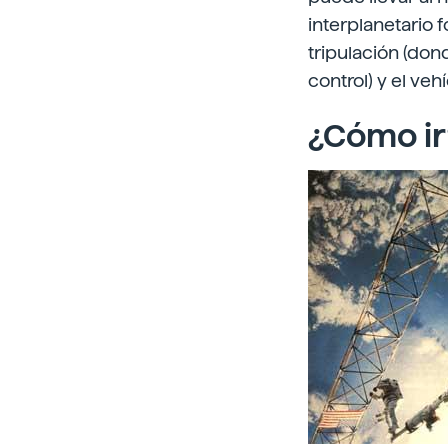
interplanetario 
tripulación (don
control) y el veh
¿Cómo ir