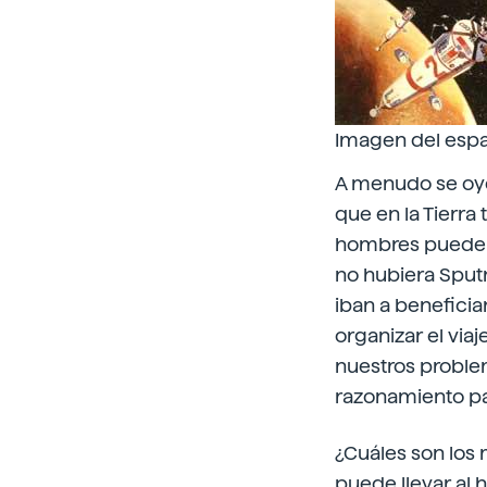
Imagen del espa
A menudo se oye 
que en la Tierra
hombres puede e
no hubiera Sputn
iban a benefici
organizar el via
nuestros problem
razonamiento para
¿Cuáles son los 
puede llevar al 