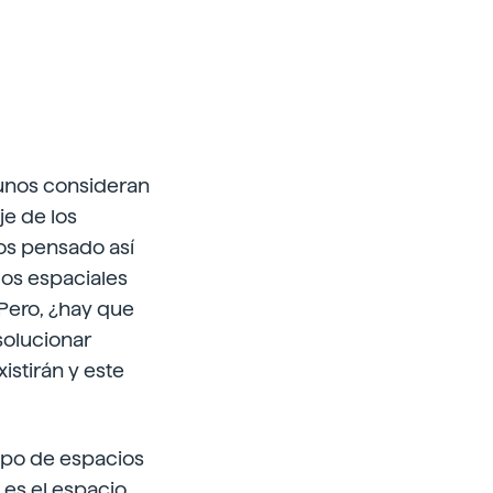
gunos consideran
je de los
os pensado así
elos espaciales
Pero, ¿hay que
solucionar
istirán y este
tipo de espacios
 es el espacio