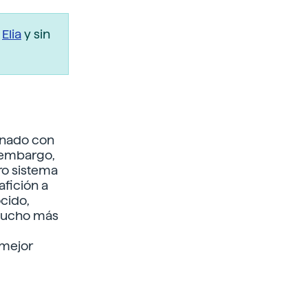
r
Elia
y sin
onado con
n embargo,
ro sistema
afición a
cido,
mucho más
 mejor