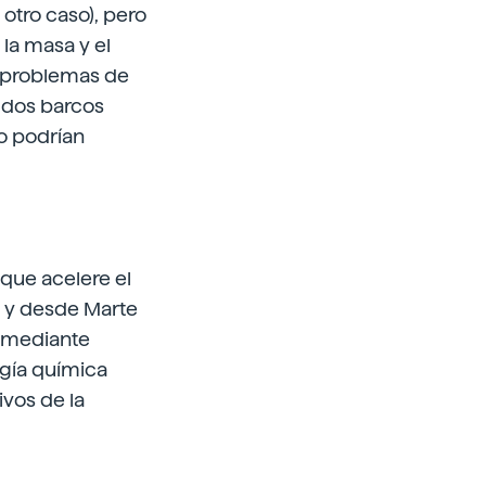
 otro caso), pero
la masa y el
s problemas de
r dos barcos
co podrían
 que acelere el
te y desde Marte
n mediante
rgía química
vos de la