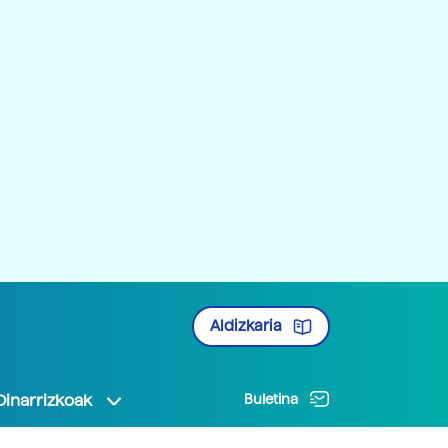
Aldizkaria
Oinarrizkoak
Buletina