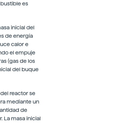
bustible es
asa inicial del
es de energía
duce calor e
endo el empuje
as (gas de los
icial del buque
 del reactor se
era mediante un
cantidad de
. La masa inicial