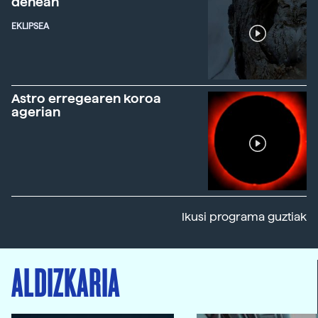
denean
EKLIPSEA
Astro erregearen koroa
agerian
Ikusi programa guztiak
ALDIZKARIA