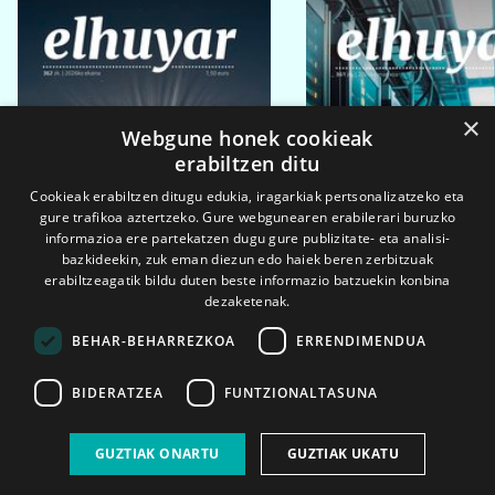
×
Webgune honek cookieak
erabiltzen ditu
Cookieak erabiltzen ditugu edukia, iragarkiak pertsonalizatzeko eta
gure trafikoa aztertzeko. Gure webgunearen erabilerari buruzko
informazioa ere partekatzen dugu gure publizitate- eta analisi-
bazkideekin, zuk eman diezun edo haiek beren zerbitzuak
erabiltzeagatik bildu duten beste informazio batzuekin konbina
dezaketenak.
BEHAR-BEHARREZKOA
ERRENDIMENDUA
BIDERATZEA
FUNTZIONALTASUNA
2026ko eka. 1a
2026ko mar. 1a
GUZTIAK ONARTU
GUZTIAK UKATU