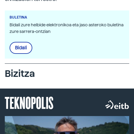
BULETINA
Bidali zure helbide elektronikoa eta jaso asteroko buletina
zure sarrera-ontzian
Bidali
Bizitza
TEKNOPOLIS