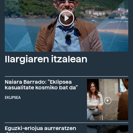
Ilargiaren itzalean
Naiara Barrado: "Eklipsea
kasualitate kosmiko bat da"
EKLIPSEA
Eguzki-erlojua aurreratzen