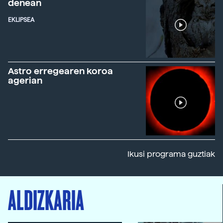
denean
EKLIPSEA
Astro erregearen koroa
agerian
Ikusi programa guztiak
ALDIZKARIA