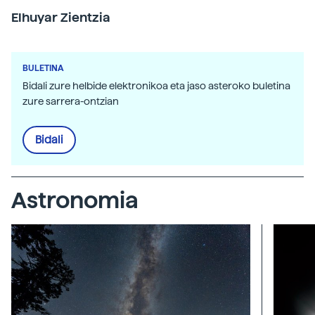
Elhuyar Zientzia
BULETINA
Bidali zure helbide elektronikoa eta jaso asteroko buletina
zure sarrera-ontzian
Bidali
Astronomia