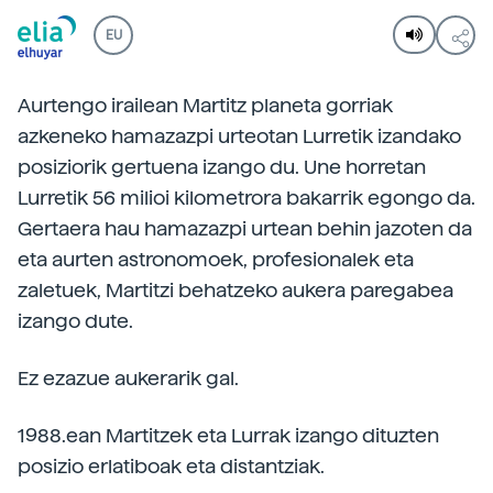
EU
Aurtengo irailean Martitz planeta gorriak
azkeneko hamazazpi urteotan Lurretik izandako
posiziorik gertuena izango du. Une horretan
Lurretik 56 milioi kilometrora bakarrik egongo da.
Gertaera hau hamazazpi urtean behin jazoten da
eta aurten astronomoek, profesionalek eta
zaletuek, Martitzi behatzeko aukera paregabea
izango dute.
Ez ezazue aukerarik gal.
1988.ean Martitzek eta Lurrak izango dituzten
posizio erlatiboak eta distantziak.