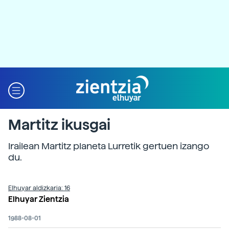
Martitz ikusgai
Irailean Martitz planeta Lurretik gertuen izango
du.
Elhuyar aldizkaria: 16
Elhuyar Zientzia
1988-08-01