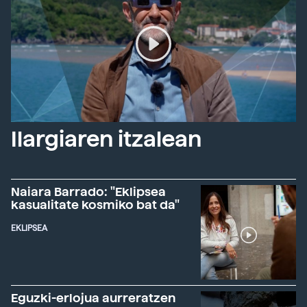
Ilargiaren itzalean
Naiara Barrado: "Eklipsea
kasualitate kosmiko bat da"
EKLIPSEA
Eguzki-erlojua aurreratzen