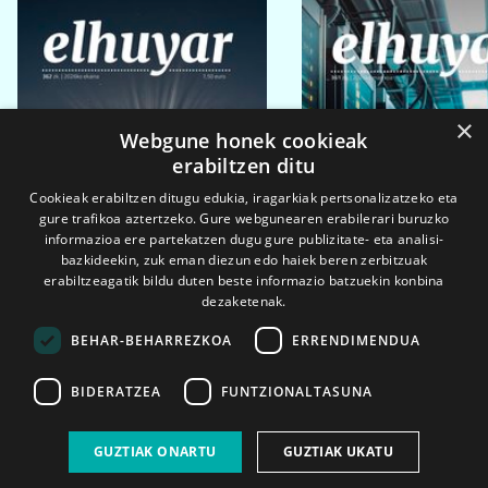
×
Webgune honek cookieak
erabiltzen ditu
Cookieak erabiltzen ditugu edukia, iragarkiak pertsonalizatzeko eta
gure trafikoa aztertzeko. Gure webgunearen erabilerari buruzko
informazioa ere partekatzen dugu gure publizitate- eta analisi-
bazkideekin, zuk eman diezun edo haiek beren zerbitzuak
erabiltzeagatik bildu duten beste informazio batzuekin konbina
dezaketenak.
BEHAR-BEHARREZKOA
ERRENDIMENDUA
BIDERATZEA
FUNTZIONALTASUNA
2026ko eka. 1a
2026ko mar. 1a
GUZTIAK ONARTU
GUZTIAK UKATU