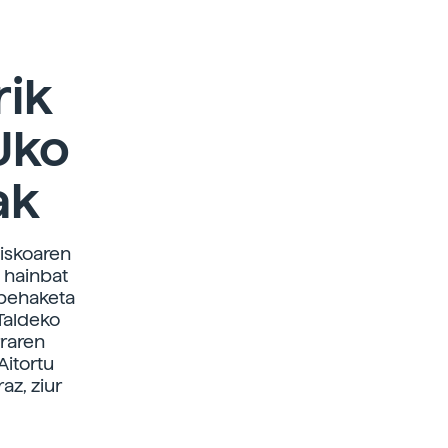
ik
Uko
ak
diskoaren
 hainbat
 behaketa
 Taldeko
rraren
Aitortu
az, ziur