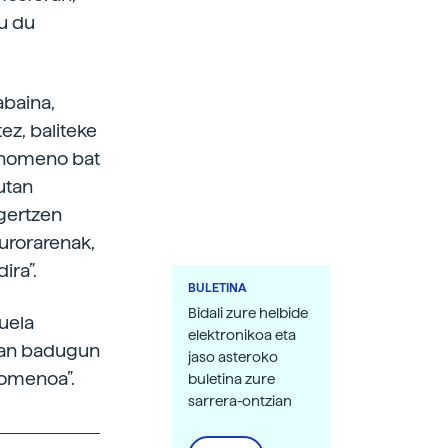
tu du
abaina,
ez, baliteke
fenomeno bat
utan
agertzen
aurorarenak,
ira”.
BULETINA
Bidali zure helbide
uela
elektronikoa eta
etan badugun
jaso asteroko
nomenoa”.
buletina zure
sarrera-ontzian