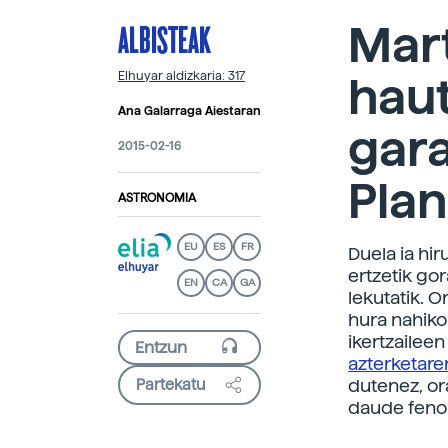
ALBISTEAK
Mart
hau
Elhuyar aldizkaria: 317
Ana Galarraga Aiestaran
gara
2015-02-16
Plan
ASTRONOMIA
EU
ES
FR
Duela ia hi
ertzetik go
EN
CA
GA
lekutatik. 
hura nahiko 
ikertzailee
azterketare
dutenez, or
Partekatu
daude feno