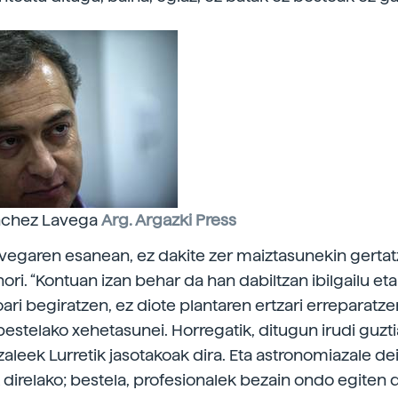
nchez Lavega
Arg. Argazki Press
egaren esanean, ez dakite zer maiztasunekin gerta
ri. “Kontuan izan behar da han dabiltzan ibilgailu eta
oari begiratzen, ez diote plantaren ertzari erreparatzen
bestelako xehetasunei. Horregatik, ditugun irudi guzt
aleek Lurretik jasotakoak dira. Eta astronomiazale dei
direlako; bestela, profesionalek bezain ondo egiten d