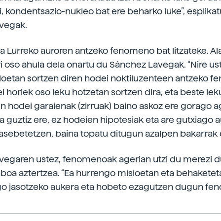
ki, kondentsazio-nukleo bat ere beharko luke”, esplika
vegak.
a Lurreko auroren antzeko fenomeno bat litzateke. Al
ri oso ahula dela onartu du Sánchez Lavegak. “Nire ust
loetan sortzen diren hodei noktiluzenteen antzeko 
i horiek oso leku hotzetan sortzen dira, eta beste lek
en hodei garaienak (zirruak) baino askoz ere gorago 
ta guztiz ere, ez hodeien hipotesiak eta are gutxiago 
 asebetetzen, baina topatu ditugun azalpen bakarrak d
vegaren ustez, fenomenoak agerian utzi du merezi d
nboa aztertzea. “Ea hurrengo misioetan eta behaket
go jasotzeko aukera eta hobeto ezagutzen dugun fe