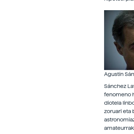
Agustín Sá
Sánchez Lav
fenomeno ho
diotela linb
zoruari eta 
astronomiaz
amateurrak 