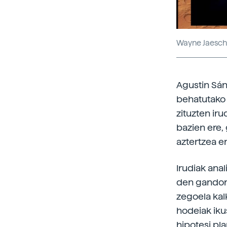
Wayne Jaeschk
Agustin Sán
behatutako 
zituzten iru
bazien ere,
aztertzea e
Irudiak anal
den gandorr
zegoela kal
hodeiak ikus
hipotesi pla