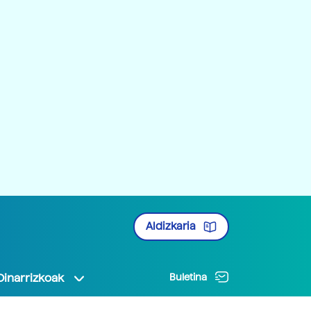
Aldizkaria
Oinarrizkoak
Buletina