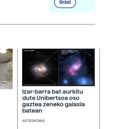
Bidali
Izar-barra bat aurkitu
dute Unibertsoa oso
gaztea zeneko galaxia
batean
ASTRONOMIA