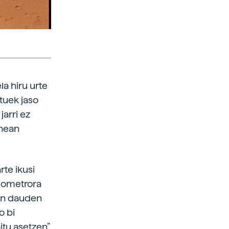
a hiru urte
tuek jaso
jarri ez
onean
rte ikusi
ilometrora
ran dauden
o bi
itu asetzen”.