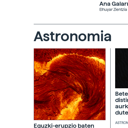
Ana Galar
Elhuyar Zientzia
Astronomia
Bete
dist
aurk
dut
ASTRO
Eguzki-erupzio baten