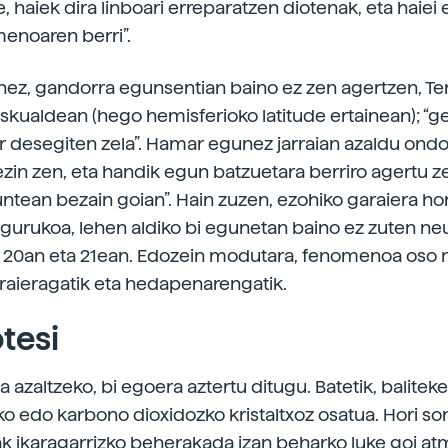
, haiek dira linboari erreparatzen diotenak, eta haiei 
enoaren berri”.
ez, gandorra egunsentian baino ez zen agertzen, Te
kualdean (hego hemisferioko latitude ertainean); “ge
r desegiten zela”. Hamar egunez jarraian azaldu ondo
zin zen, eta handik egun batzuetara berriro agertu ze
ntean bezain goian”. Hain zuzen, ezohiko garaiera hor
ngurukoa, lehen aldiko bi egunetan baino ez zuten neu
 20an eta 21ean. Edozein modutara, fenomenoa oso
araieragatik eta hedapenarengatik.
otesi
azaltzeko, bi egoera aztertu ditugu. Batetik, balitek
ko edo karbono dioxidozko kristaltxoz osatua. Hori so
k ikaragarrizko beherakada izan beharko luke goi at