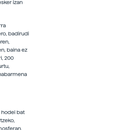
esker izan
rra
ro, badirudi
ren,
n, baina ez
i, 200
rtu,
 nabarmena
e hodei bat
rtzeko,
mosferan,