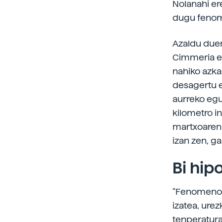
Nolanahi ere
dugu fenom
Azaldu duen
Cimmeria es
nahiko azka
desagertu e
aurreko egu
kilometro i
martxoaren
izan zen, g
Bi hip
“Fenomenoa 
izatea, urez
tenperatura