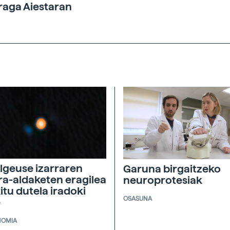
raga Aiestaran
lgeuse izarraren
Garuna birgaitzeko
ira-aldaketen eragilea
neuroprotesiak
itu dutela iradoki
OSASUNA
e
NOMIA