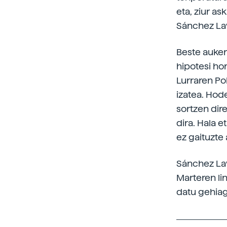
eta, ziur as
Sánchez La
Beste auker
hipotesi ho
Lurraren Po
izatea. Hode
sortzen dir
dira. Hala e
ez gaituzte
Sánchez La
Marteren li
datu gehia