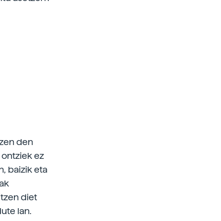
tzen den
 ontziek ez
, baizik eta
iak
tzen diet
ute lan.