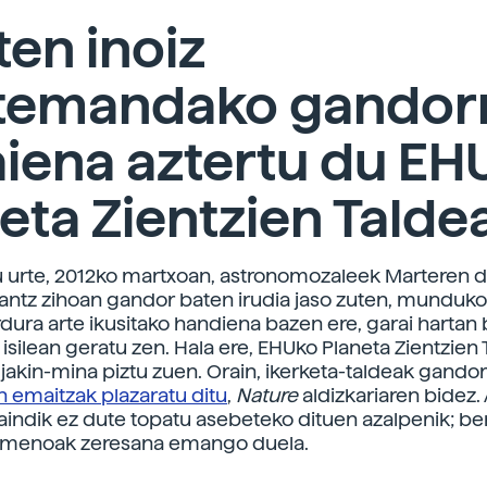
en inoiz
temandako gandorr
iena aztertu du EH
eta Zientzien Talde
ru urte, 2012ko martxoan, astronomozaleek Marteren 
rantz zihoan gandor baten irudia jaso zuten, munduko
Ordura arte ikusitako handiena bazen ere, garai hartan
isilean geratu zen. Hala ere, EHUko Planeta Zientzien
n jakin-mina piztu zuen. Orain, ikerketa-taldeak gando
n emaitzak plazaratu ditu
,
Nature
aldizkariaren bidez. 
aindik ez dute topatu asebeteko dituen azalpenik; ber
menoak zeresana emango duela.