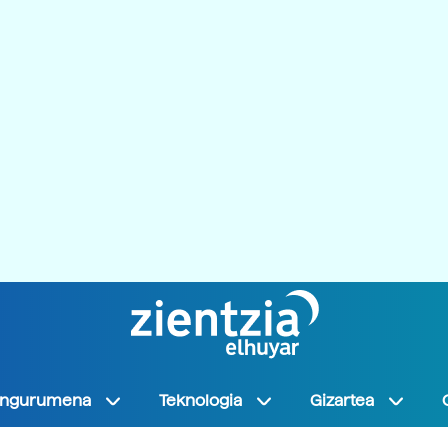
Ingurumena
Teknologia
Gizartea