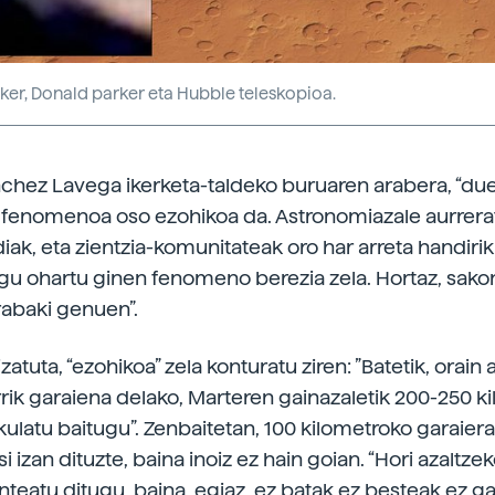
er, Donald parker eta Hubble teleskopioa.
chez Lavega ikerketa-taldeko buruaren arabera, “duel
fenomenoa oso ezohikoa da. Astronomiazale aurrera
diak, eta zientzia-komunitateak oro har arreta handirik 
 gu ohartu ginen fenomeno berezia zela. Hortaz, sak
rabaki genuen”.
izatuta, “ezohikoa” zela konturatu ziren: ”Batetik, orain a
ik garaiena delako, Marteren gainazaletik 200-250 k
kulatu baitugu”. Zenbaitetan, 100 kilometroko garaie
i izan dituzte, baina inoiz ez hain goian. “Hori azaltzek
nteatu ditugu, baina, egiaz, ez batak ez besteak ez ga