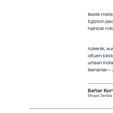
Beste meteo
Egipton jas
hainbat mik
Azkenik, au
dituen beste
urtean Indi
ikerlariak— 
Beñar Kor
Elhuyar Zientzia