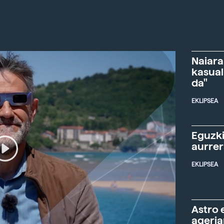
Naiara
kasual
da"
EKLIPSEA
Eguzki
aurre
EKLIPSEA
Astro 
ageria