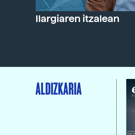
Ilargiaren itzalean
ALDIZKARIA