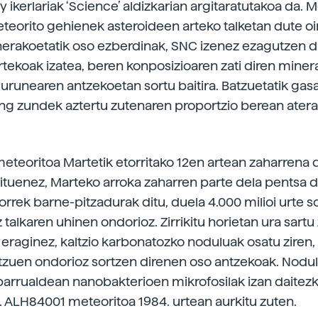
 ikerlariak ‘Science’ aldizkarian argitaratutakoa da.
teorito gehienek asteroideen arteko talketan dute oin
nerakoetatik oso ezberdinak, SNC izenez ezagutzen di
rtekoak izatea, beren konposizioaren zati diren miner
urunearen antzekoetan sortu baitira. Batzuetatik gasa
king zundek aztertu zutenaren proportzio berean ater
teoritoa Martetik etorritako 12en artean zaharrena d
 dituenez, Marteko arroka zaharren parte dela pentsa d
orrek barne-pitzadurak ditu, duela 4.000 milioi urte s
talkaren uhinen ondorioz. Zirrikitu horietan ura sartu
eraginez, kaltzio karbonatozko noduluak osatu ziren,
tzuen ondorioz sortzen direnen oso antzekoak. Nodu
barrualdean nanobakterioen mikrofosilak izan daitez
a. ALH84001 meteoritoa 1984. urtean aurkitu zuten.