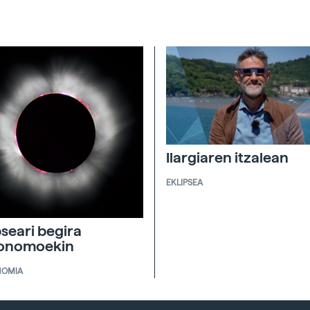
Ilargiaren itzalean
EKLIPSEA
pseari begira
ronomoekin
NOMIA