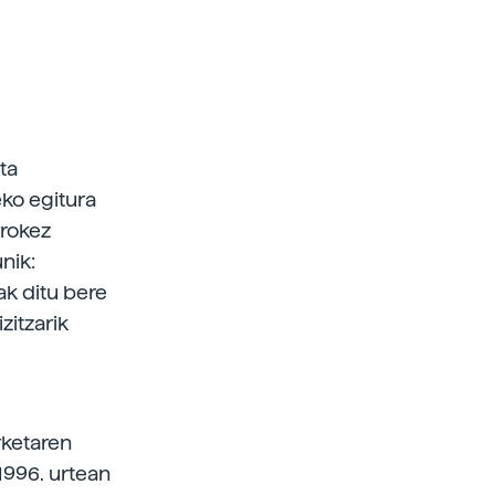
ta
ko egitura
rrokez
nik:
ak ditu bere
zitzarik
rketaren
1996. urtean