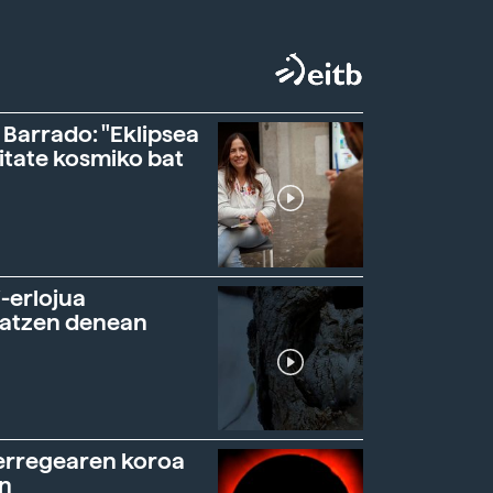
 Barrado: "Eklipsea
itate kosmiko bat
-erlojua
ratzen denean
erregearen koroa
n