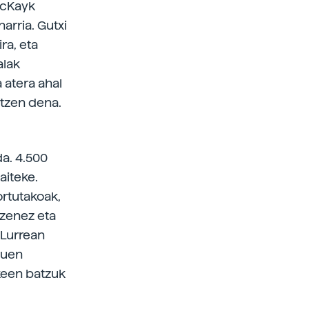
 McKayk
arria. Gutxi
ra, eta
alak
 atera ahal
atzen dena.
a. 4.500
aiteke.
ortutakoak,
 zenez eta
 Lurrean
luen
keen batzuk