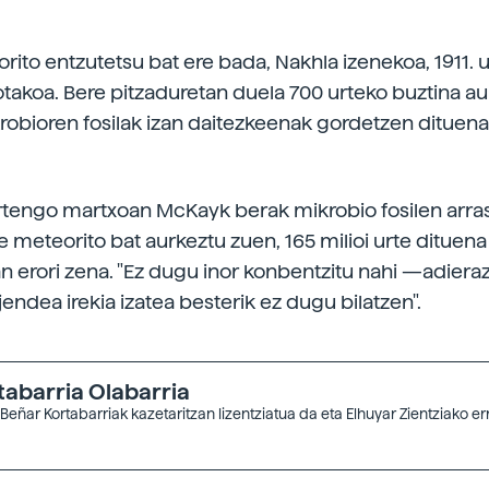
rito entzutetsu bat ere bada, Nakhla izenekoa, 1911. 
otakoa. Bere pitzaduretan duela 700 urteko buztina au
robioren fosilak izan daitezkeenak gordetzen dituena
rtengo martxoan McKayk berak mikrobio fosilen arr
 meteorito bat aurkeztu zuen, 165 milioi urte dituena
an erori zena. "Ez dugu inor konbentzitu nahi —adiera
jendea irekia izatea besterik ez dugu bilatzen".
tabarria Olabarria
 Beñar Kortabarriak kazetaritzan lizentziatua da eta Elhuyar Zientziako e