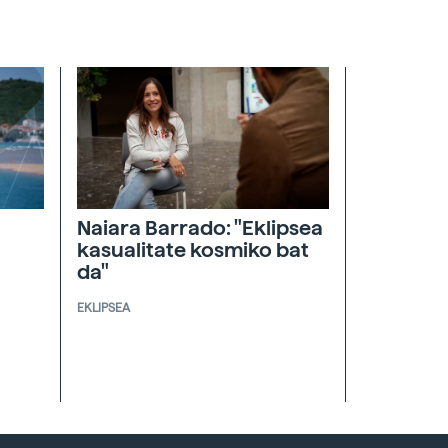
Naiara Barrado: "Eklipsea
kasualitate kosmiko bat
da"
EKLIPSEA