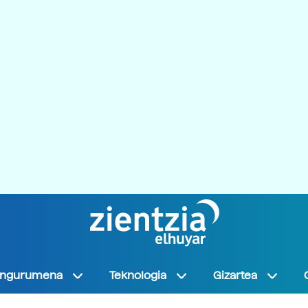
Ingurumena
Teknologia
Gizartea