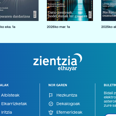
ko eka. 1a
2026ko mar. 1a
2025ko ab
ALAK
NOR GAREN
BULETI
Bidali 
Albisteak
Hezkuntza
elektro
astero
Elkarrizketak
Dekalogoak
zure s
Iritzia
Efemerideak