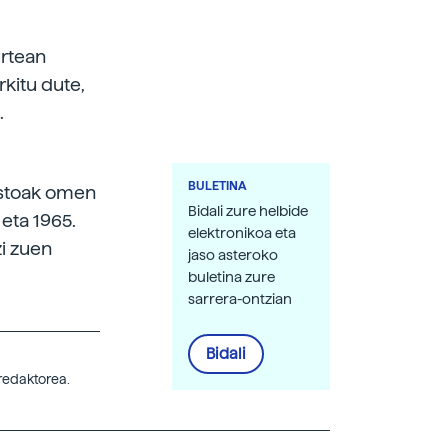
urtean
rkitu dute,
.
BULETINA
astoak omen
Bidali zure helbide
 eta 1965.
elektronikoa eta
zi zuen
jaso asteroko
buletina zure
sarrera-ontzian
Bidali
rredaktorea.