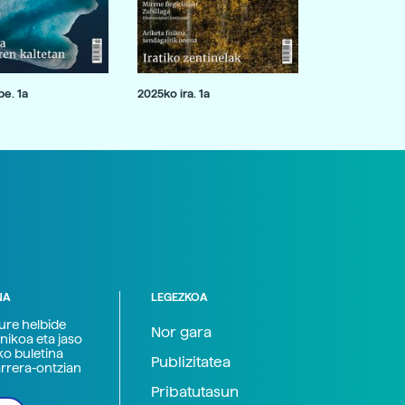
e. 1a
2025ko ira. 1a
NA
LEGEZKOA
zure helbide
Nor gara
nikoa eta jaso
ko buletina
Publizitatea
arrera-ontzian
Pribatutasun