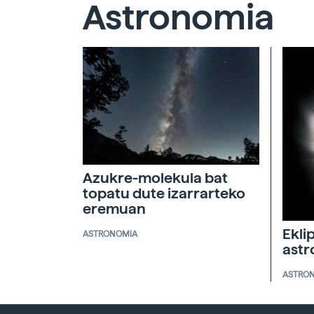
Astronomia
Azukre-molekula bat
topatu dute izarrarteko
eremuan
Ekli
ASTRONOMIA
ast
ASTRO