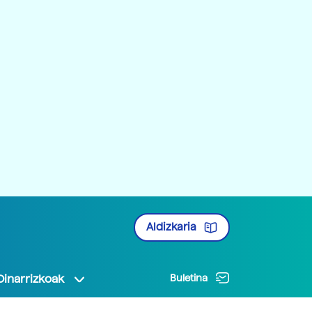
Aldizkaria
Oinarrizkoak
Buletina