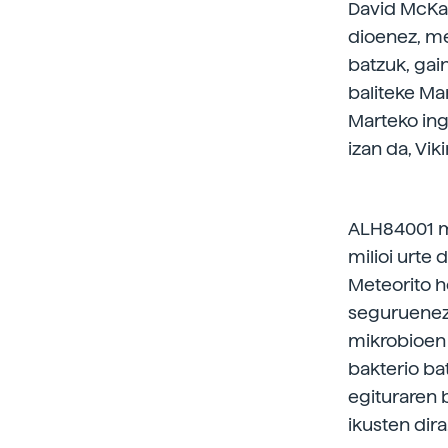
David McKay
dioenez, me
batzuk, gai
baliteke Ma
Marteko ing
izan da, Vi
ALH84001 me
milioi urte
Meteorito h
seguruenez 
mikrobioen 
bakterio ba
egituraren 
ikusten dir