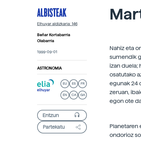
ALBISTEAK
Mart
Elhuyar aldizkaria: 146
Beñar Kortabarria
Olabarria
Nahiz eta o
1999-09-01
sumendik ga
izan duela;
ASTRONOMIA
osatutako a
egunak 24 o
EU
ES
FR
zeruan, ibai
EN
CA
GA
egon ote d
Planetaren 
Partekatu
ondorioz so