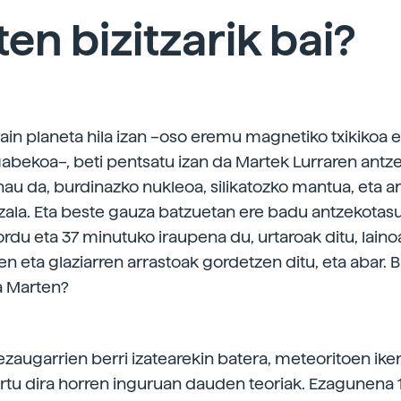
en bizitzarik bai?
rain planeta hila izan –oso eremu magnetiko txikikoa e
bekoa–, beti pentsatu izan da Martek Lurraren antze
 hau da, burdinazko nukleoa, silikatozko mantua, eta a
zala. Eta beste gauza batzuetan ere badu antzekotasu
rdu eta 37 minutuko iraupena du, urtaroak ditu, laino
en eta glaziarren arrastoak gordetzen ditu, eta abar. Bi
a Marten?
ezaugarrien berri izatearekin batera, meteoritoen ike
rtu dira horren inguruan dauden teoriak. Ezagunena 