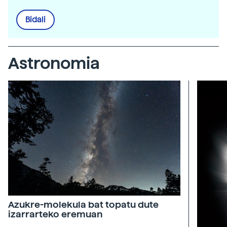
Bidali
Astronomia
Azukre-molekula bat topatu dute
izarrarteko eremuan