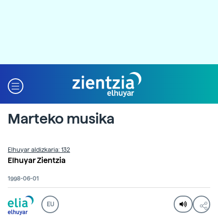
Marteko musika
Elhuyar aldizkaria: 132
Elhuyar Zientzia
1998-06-01
EU