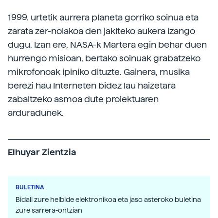
1999. urtetik aurrera planeta gorriko soinua eta
zarata zer-nolakoa den jakiteko aukera izango
dugu. Izan ere, NASA-k Martera egin behar duen
hurrengo misioan, bertako soinuak grabatzeko
mikrofonoak ipiniko dituzte. Gainera, musika
berezi hau Interneten bidez lau haizetara
zabaltzeko asmoa dute proiektuaren
arduradunek.
Elhuyar Zientzia
BULETINA
Bidali zure helbide elektronikoa eta jaso asteroko buletina
zure sarrera-ontzian