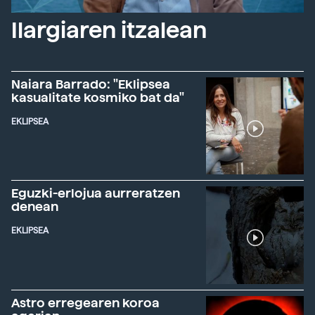
Ilargiaren itzalean
Naiara Barrado: "Eklipsea
kasualitate kosmiko bat da"
EKLIPSEA
Eguzki-erlojua aurreratzen
denean
EKLIPSEA
Astro erregearen koroa