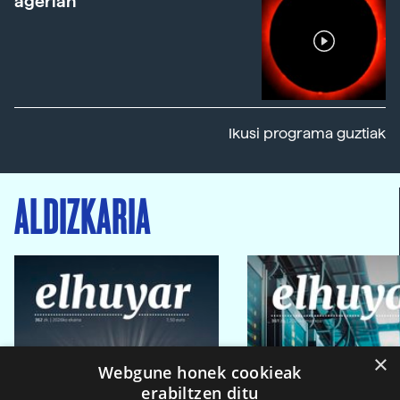
agerian
Ikusi programa guztiak
ALDIZKARIA
×
Webgune honek cookieak
erabiltzen ditu